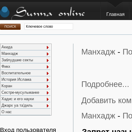
Главная
Акида
Манхадж
-
По
Манхадж
Заблудшие секты
Фикх
Воспитательное
История Ислама
Подробнее...
Коран
Сестре-мусульманке
Добавить ко
Хадис и его науки
Джарх уа та'диль
О нас
Манхадж
-
По
Вход пользователя