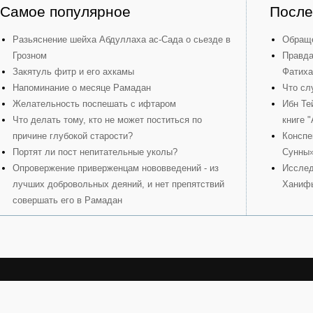
Самое популярное
После
Разьяснение шейха Абдуллаха ас-Сада о сьезде в
Обраще
Грозном
Правда
Закятуль фитр и его ахкамы
Фатиха
Напоминание о месяце Рамадан
Что сл
Желательность поспешать с ифтаром
Ибн Те
Что делать тому, кто не может поститься по
книге 
причине глубокой старости?
Конспе
Портят ли пост непитательные уколы?
Сунны
Опровержение приверженцам нововведений - из
Исслед
лучших добровольных деяний, и нет препятствий
Ханиф
совершать его в Рамадан