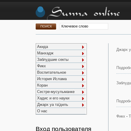
Акида
Джарх у
Манхадж
Заблудшие секты
Фикх
Подробн
Воспитательное
История Ислама
Заблудш
Коран
Сестре-мусульманке
Хадис и его науки
Подробн
Джарх уа та'диль
О нас
Фикх
-
Т
Вход пользователя