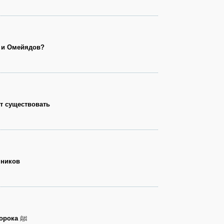
в и Омейядов?
т существовать
нников
орока
ﷺ