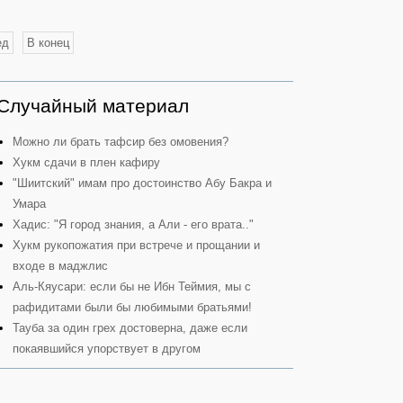
ед
В конец
Случайный материал
Можно ли брать тафсир без омовения?
Хукм сдачи в плен кафиру
"Шиитский" имам про достоинство Абу Бакра и
Умара
Хадис: "Я город знания, а Али - его врата.."
Хукм рукопожатия при встрече и прощании и
входе в маджлис
Аль-Кяусари: если бы не Ибн Теймия, мы с
рафидитами были бы любимыми братьями!
Тауба за один грех достоверна, даже если
покаявшийся упорствует в другом