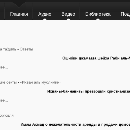
Главная
Аудио
Видео
Библиотека
Под
а та'диль
-
Ответы
Ошибки джамаата шейха Раби аль-
ее...
ие секты
-
«Ихван аль муслимин»
Ихваны-баннавиты превзошли христианиза
ее...
орговля
Имам Ахмад о нежелательности аренды и продажи домо