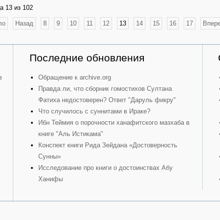
а 13 из 102
ло
Назад
8
9
10
11
12
13
14
15
16
17
Впер
Последние обновления
в
Обращение к archive.org
Правда ли, что сборник гомостихов Султана
Фатиха недостоверен? Ответ "Даруль фикру"
Что случилось с суннитами в Ираке?
Ибн Теймия о порочности ханафитского мазхаба в
книге "Аль Истикама"
Конспект книги Рида Зейдана «Достоверность
Сунны»
Исследование про книги о достоинствах Абу
Ханифы