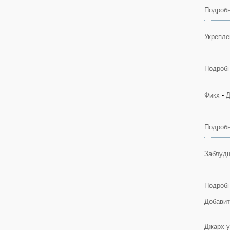
Подробн
Укрепле
Подробн
Фикх
-
Д
Подробн
Заблудш
Подробн
Добавит
Джарх у