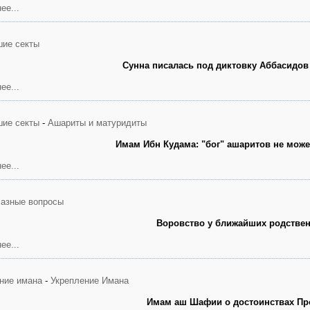
ее...
ие секты
Сунна писалась под диктовку Аббасидо
ее...
ие секты
-
Ашариты и матуридиты
Имам Ибн Кудама: "бог" ашаритов не може
ее...
азные вопросы
Воровство у ближайших родстве
ее...
ние имана
-
Укрепление Имана
Имам аш Шафии о достоинствах Пр