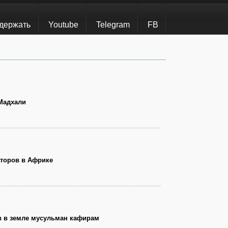
держать
Youtube
Telegram
FB
Мадхали
торов в Африке
в в земле мусульман кафирам