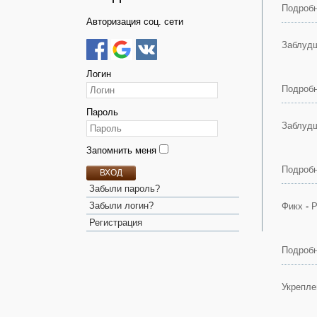
Подробн
Авторизация соц. сети
Заблудш
Логин
Подробн
Пароль
Заблудш
Запомнить меня
Подробн
ВХОД
Забыли пароль?
Забыли логин?
Фикх
-
Р
Регистрация
Подробн
Укрепле