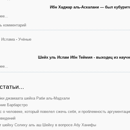
Ибн Хаджар аль-Аскалани — был кубурито
ее...
ь комментарий
я Ислама
-
Учёные
Шейх уль Ислам Ибн Теймия - выходец из научн
ее...
статьи...
ки джамаата шейха Раби аль-Мадхали
ние Барбарстро
с о человеке, который повелел сжечь себя, и проблемность аргументаци
введений
т шейху Солиху аль аш Шейху в вопросе Абу Ханифы