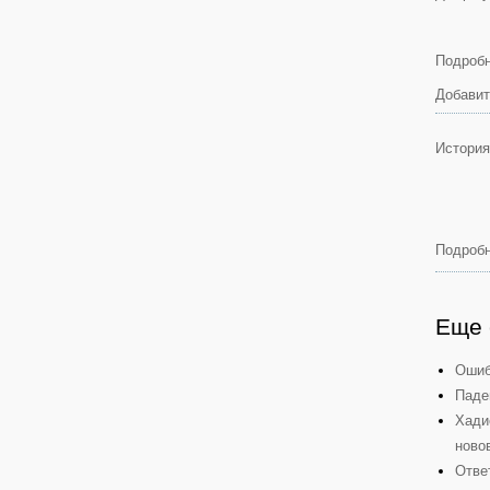
Подробн
Добавит
Истори
Подробн
Еще 
Ошиб
Паде
Хади
ново
Отве