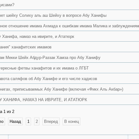
дисами?
вет шейху Солиху аль аш Шейху в вопросе Абу Ханифы
зное отношение имама Ахмада к ошибкам имама Малика и заблуждениям
 Ханифа, намаз на ивирите, и Ататюрк
нания" ханафитских имамов
ам Мекки Шейх Абдур-Раззак Хамза про Абу Ханифу
тересные фетвы ханафитов и их имама о ЛГБТ
авота саляфов об Абу Ханифе и его числе хадисов
книгах, приписываемых Абу Ханифе (включая «Фикх Аль Акбар»)
У ХАНИФА, НАМАЗ НА ИВРИТЕ, И АТАТЮРК
а 1 из 2
ло
Назад
1
2
Вперед
В конец