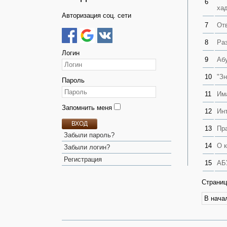
6
ха
Авторизация соц. сети
7
От
8
Ра
Логин
9
Абу
10
"З
Пароль
11
Им
Запомнить меня
12
Ин
ВХОД
13
Пр
Забыли пароль?
14
О 
Забыли логин?
Регистрация
15
АБ
Страниц
В нача