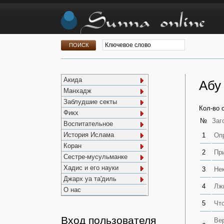
Акида
Абу
Манхадж
Заблудшие секты
Кол-во 
Фикх
№
Заг
Воспитательное
История Ислама
1
Оп
Коран
2
Пр
Сестре-мусульманке
Хадис и его науки
3
Не
Джарх уа та'диль
4
Лж
О нас
5
Чт
Вход пользователя
Ве