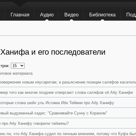
Главная
Аудио
Видео
Библиотека
Под
 Ханифа и его последователи
строк:
оловок материала
ровержение новым кяусаритам, и разьяснение позиции саляфов касате
имер того как многие поздние отвергают слова саляфов об Абу Ханифе
которые слова шейх уль Ислама Ибн Теймии про Абу Ханифу
ивый выдуманный хадис: "Сравнивайте Сунну с Кораном"
о про Абу Ханифу говорили табиины?
рно ли, что Абу Ханифа судил по личным мнениям, потому что Куфа бы