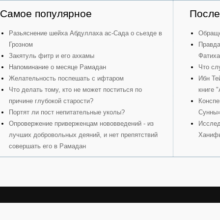
Самое популярное
После
Разьяснение шейха Абдуллаха ас-Сада о сьезде в
Обраще
Грозном
Правда
Закятуль фитр и его ахкамы
Фатиха
Напоминание о месяце Рамадан
Что сл
Желательность поспешать с ифтаром
Ибн Те
Что делать тому, кто не может поститься по
книге 
причине глубокой старости?
Конспе
Портят ли пост непитательные уколы?
Сунны
Опровержение приверженцам нововведений - из
Исслед
лучших добровольных деяний, и нет препятствий
Ханиф
совершать его в Рамадан