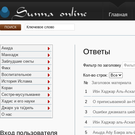
Главная
Акида
Ответы
Манхадж
Заблудшие секты
Фильтр по заголовку
Фикх
Воспитательное
Кол-во строк:
История Ислама
№
Заголовок материала
Коран
1
Ибн Хаджар Аль-Аскал
Сестре-мусульманке
Хадис и его науки
2
О приписываемой ан-На
Джарх уа та'диль
3
Ошибки джамаата шей
О нас
4
Ибн Хаджар аль-Аскал
Вход пользователя
5
Акыда Абу Бакра аль