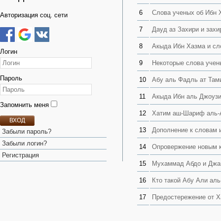
6
Слова ученых об Ибн 
Авторизация соц. сети
7
Дауд аз Захири и захи
8
Акыда Ибн Хазма и сл
Логин
9
Некоторые слова учен
Пароль
10
Абу аль Фадль ат Там
11
Акыда Ибн аль Джоуз
Запомнить меня
12
Хатим аш-Шариф аль-
ВХОД
13
Дополнение к словам
Забыли пароль?
Забыли логин?
14
Опровержение новым к
Регистрация
15
Мухаммад Абдо и Джа
16
Кто такой Абу Али ал
17
Предостережение от Х