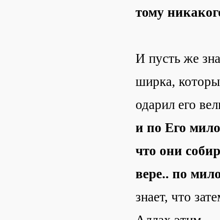
тому никаког
И пусть же зн
ширка, которы
одарил его ве
и по Его мило
что они соби
вере.. по ми
знает, что зат