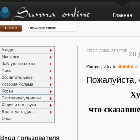
Главная
Акида
АВТОР:
ADMINISTRATOR
26
Манхадж
Заблудшие секты
Рейтинг:
3.5
/
5
Фикх
Воспитательное
Пожалуйста, 
История Ислама
Коран
Ху
Сестре-мусульманке
Хадис и его науки
что сказавше
Джарх уа та'диль
О нас
Вход пользователя