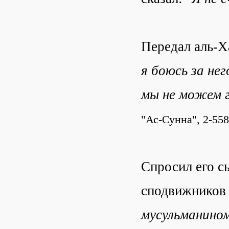
Передал аль-Х
я боюсь за не
мы не можем г
"Ас-Сунна", 2-558
Спросил его с
сподвижников 
мусульманино