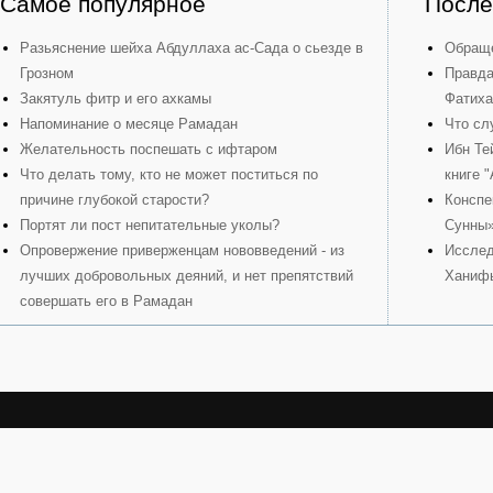
Самое популярное
После
Разьяснение шейха Абдуллаха ас-Сада о сьезде в
Обраще
Грозном
Правда
Закятуль фитр и его ахкамы
Фатиха
Напоминание о месяце Рамадан
Что сл
Желательность поспешать с ифтаром
Ибн Те
Что делать тому, кто не может поститься по
книге 
причине глубокой старости?
Конспе
Портят ли пост непитательные уколы?
Сунны
Опровержение приверженцам нововведений - из
Исслед
лучших добровольных деяний, и нет препятствий
Ханиф
совершать его в Рамадан