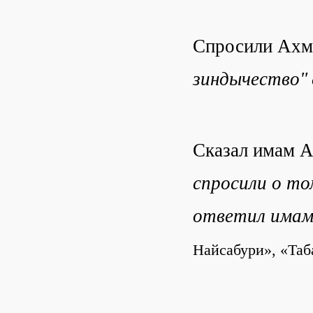
Спросили Ахмад
зиндычество"
Сказал имам А
спросили о то
ответил имам
Найсабури», «Таба