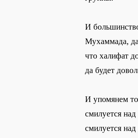
И большинство
Мухаммада, да
что халифат д
да будет дово
И упомянем то
смилуется над 
смилуется над