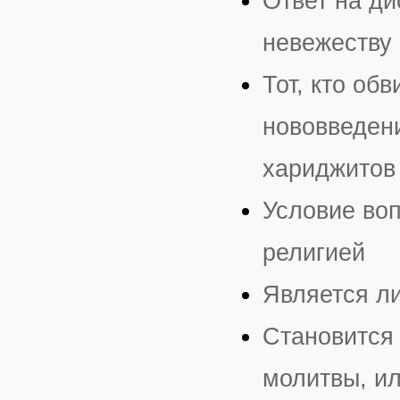
Ответ на ди
невежеству
Тот, кто об
нововведени
хариджитов
Условие во
религией
Является л
Становится
молитвы, ил