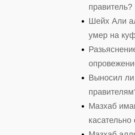
правитель?
Шейх Али ал
умер на ку
Разьяснени
опровежени
Выносил ли
правителям
Мазхаб има
касательно
Мазхаб алл