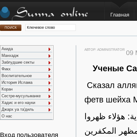
Главная
Акида
АВТОР:
ADMINISTRATOR
09
Манхадж
Заблудшие секты
Ученые Са
Фикх
Воспитательное
История Ислама
Сказал алля
Коран
Сестре-мусульманке
фетв шейха 
Хадис и его науки
Джарх уа та'диль
ة: هؤلاء ظهروا
О нас
مظهر ‌المكفرين
Вход пользователя