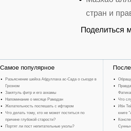
стран и пра
Поделиться 
Самое популярное
После
Разьяснение шейха Абдуллаха ас-Сада о сьезде в
Обраще
Грозном
Правда
Закятуль фитр и его ахкамы
Фатиха
Напоминание о месяце Рамадан
Что сл
Желательность поспешать с ифтаром
Ибн Те
Что делать тому, кто не может поститься по
книге 
причине глубокой старости?
Конспе
Портят ли пост непитательные уколы?
Сунны