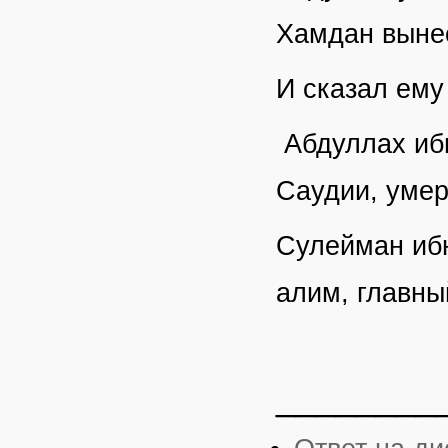
Хамдан вынес
И сказал ему
Абдуллах ибн
Саудии, умер
Сулейман иб
алим, главны
________