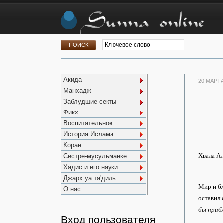
Акида
20 МАРТА
Манхадж
Заблудшие секты
Фикх
Воспитательное
История Ислама
Коран
Хвала Ал
Сестре-мусульманке
Хадис и его науки
Джарх уа та'диль
Мир и бл
О нас
оставил 
бы прибл
Вход пользователя