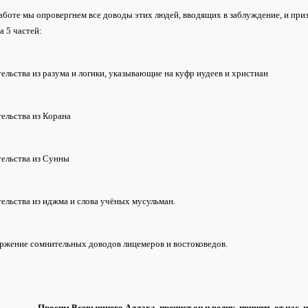
аботе мы опровергнем все доводы этих людей, вводящих в заблуждение, и при
а 5 частей:
тельства из разума и логики, указывающие на куфр иудеев и христиан
тельства из Корана
тельства из Сунны
тельства из иджма и слова учёных мусульман.
ржение сомнительных доводов лицемеров и востоковедов.
Просим Всевышнего Аллаха, пречист он и велик, принять от нас, 