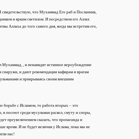
 Я свидетельствую, что Мухаммад Его раб и Посланник,
дником и ярким светилом. И посредством его Аллах
твы Аллаха до того самого дня, когда мы встретим его,
шел Мухаммад,
, и ненавидят истинное вероубеждение
ам снаружи, и дают рекомендации кафирам и врагам
мусульманами и прикрываясь своим внешним
о борьбе с Исламом, то работа вторых – это
, и посеют среди мусульман раскол, смуту и споры,
будет преувеличением сказать, что пропаганда и
ше время. И не будет величия у Ислама, пока мы не
гли нас!