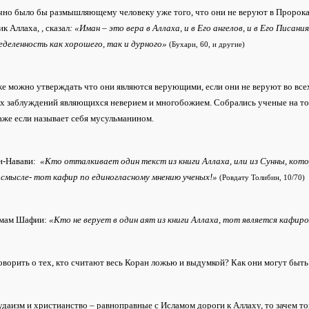
чно было бы размышляющему человеку уже того, что они не веруют в Пророка
ик Аллаха,
,
сказал
:
«Иман – это вера в Аллаха, и в Его ангелов, и в Его Писания
еделенность как хорошего, так и дурного»
(Бухари, 60, и другие)
же можно утверждать что они являются верующими, если они не веруют во всех
х заблуждений являющихся неверием и многобожием. Собрались ученые на том,
аже если называет себя мусульманином.
ан-Навави:
«Кто отталкивает один текст из книги Аллаха, или из Сунны, кот
 смысле- тот кафир по единогласному мнению ученых!»
(Ровдату Толибин, 10/70)
имам Шафии:
«Кто не верует в один аят из книги Аллаха, тот является кафир
оворить о тех, кто считают весь Коран ложью и выдумкой? Как они могут бы
удаизм и христианство – равноправные с Исламом дороги к Аллаху, то зачем т