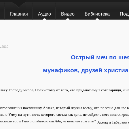
Главная
Аудио
Видео
Библиотека
Под
 2010
Острый меч по ше
мунафиков, друзей христиа
лаху Господу миров, Пречистому от того, что придают ему в сотоварищи, и не
агословления посланнику Аллаха, который научил всему, что полезно для нас в
свою Умму на пути, ночь которого светла как день, не сойдет с него никто, кр
ижало вас к Раю и отдаляло от Ада, не пояснив вам это
".
Ахмад и Табарани 