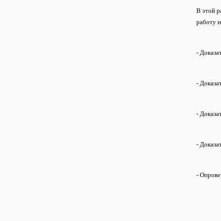
В этой р
работу н
- Доказа
- Доказа
- Доказа
- Доказа
- Опрове