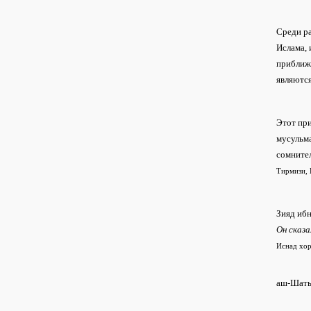
Среди ра
Ислама, 
приближа
являютс
Этот при
мусульм
сомните
Тирмизи, 
Зияд ибн
Он сказ
Иснад хо
аш-Шаты