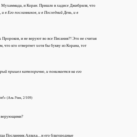
 Мухаммада, и Коран. Пришло в хадисе Джибриля, что
, и в Его посланников, и в Последний День, и в
 Пророков, и не веруют во все Писания?! Это не считая
 что кто отвергнет хотя бы букву из Корана, тот
орый пришел категорично, и понимается на его
ом!»
(Аль-Умм, 2/109)
ть верующими?
огда Посланник Аллаха,
, и его благородные