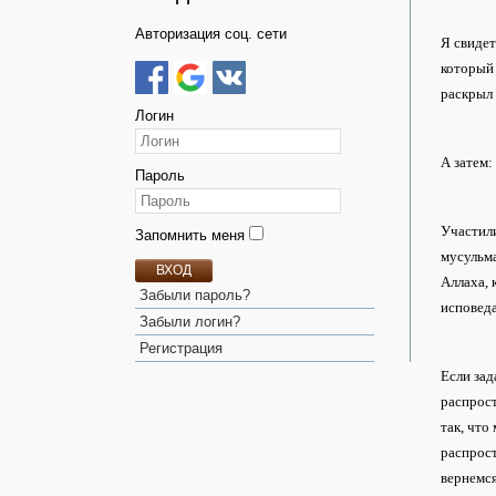
Авторизация соц. сети
Я свидет
который 
раскрыл 
Логин
А затем:
Пароль
Участили
Запомнить меня
мусульма
ВХОД
Аллаха, 
Забыли пароль?
исповед
Забыли логин?
Регистрация
Если зад
распрост
так, что
распрост
вернемся