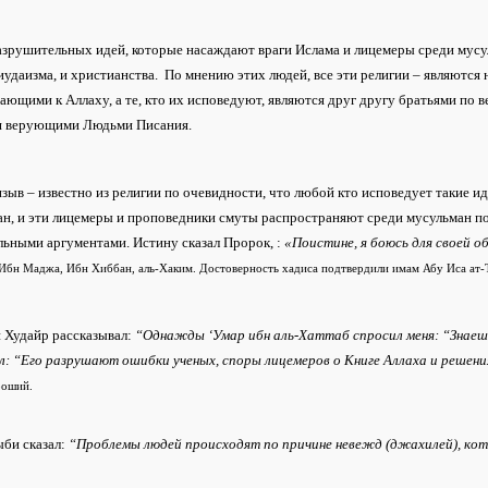
зрушительных идей, которые насаждают враги Ислама и лицемеры среди мусуль
иудаизма, и христианства. По мнению этих людей, все эти религии – являются
ющими к Аллаху, а те, кто их исповедуют, являются друг другу братьями по ве
я верующими Людьми Писания.
зыв – известно из религии по очевидности, что любой кто исповедует такие ид
ан, и эти лицемеры и проповедники смуты распространяют среди мусульман п
льными аргументами. Истину сказал Пророк,
:
«Поистине, я боюсь для своей 
Ибн Маджа, Ибн Хиббан, аль-Хаким. Достоверность хадиса подтвердили имам Абу Иса ат-Т
 Худайр рассказывал:
“Однажды ‘Умар ибн аль-Хаттаб спросил меня: “Знаеш
ал: “Его разрушают ошибки ученых, споры лицемеров о Книге Аллаха и решен
роший.
би сказал:
“Проблемы людей происходят по причине невежд (джахилей), ко