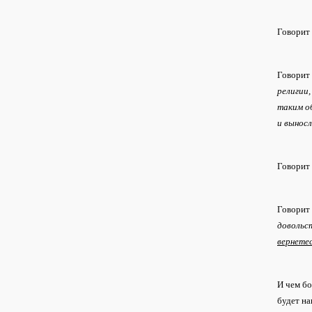
Говорит
Говорит 
религии,
таким о
и вынос
Говорит
Говорит 
довольст
вернетес
И чем бо
будет на