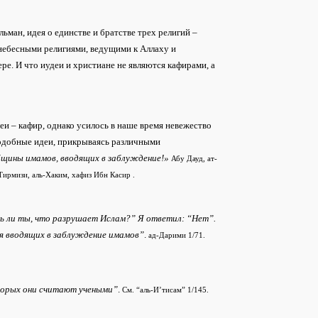
ман, идея о единстве и братстве трех религий –
 небесными религиями, ведущими к Аллаху и
ре. И что иудеи и христиане не являются кафирами, а
еи – кафир, однако усилось в наше время невежество
одобные идеи, прикрываясь различными
общины имамов, вводящих в заблуждение!»
Абу Дауд, ат-
ирмизи, аль-Хаким, хафиз Ибн Касир .
ь ли ты, что разрушает Ислам?” Я ответил: “Нет”.
ия вводящих в заблуждение имамов”
.
ад-Дарими 1/71.
торых они считают учеными”
.
См. “аль-И’тисам” 1/145.