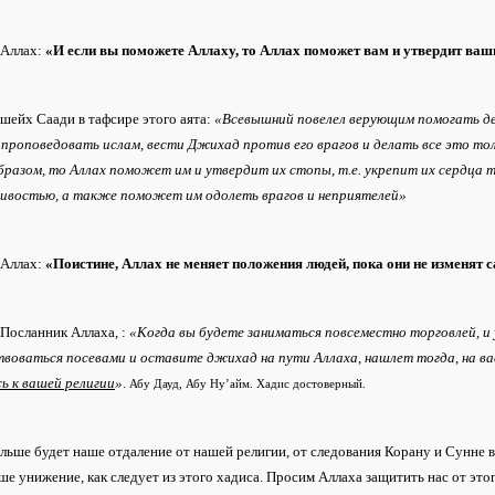
 Аллах:
«И если вы поможете Аллаху, то Аллах поможет вам и утвердит ва
шейх Саади в тафсире этого аята:
«Всевышний повелел верующим помогать де
 проповедовать ислам, вести Джихад против его врагов и делать все это то
бразом, то Аллах поможет им и утвердит их стопы, т.е. укрепит их сердца 
ливостью, а также поможет им одолеть врагов и неприятелей»
 Аллах:
«Поистине, Аллах не меняет положения людей, пока они не изменят 
Посланник Аллаха, :
«Когда вы будете заниматься повсеместно торговлей, и 
воваться посевами и оставите джихад на пути Аллаха, нашлет тогда, на вас
ь к вашей религии
»
.
Абу Дауд, Абу Ну’айм. Хадис достоверный.
льше будет наше отдаление от нашей религии, от следования Корану и Сунне 
ше унижение, как следует из этого хадиса. Просим Аллаха защитить нас от этог