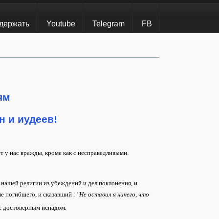
держать
Youtube
Telegram
FB
ям
н и иудеев!
т у нас вражды, кроме как с несправедливыми.
 нашей религии из убеждений и дел поклонения, и
оме погибшего, и сказавший
:
"Не оставил я ничего, что
с достоверным иснадом.