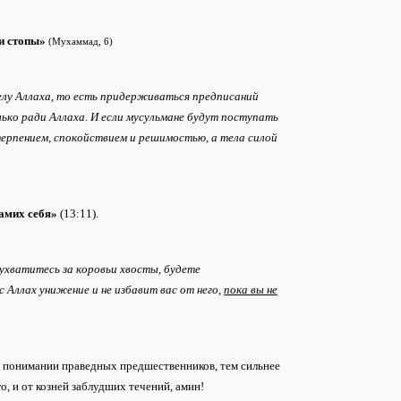
ши стопы»
(Мухаммад, 6)
лу Аллаха, то есть придерживаться предписаний
лько ради Аллаха. И если мусульмане будут поступать
терпением, спокойствием и решимостью, а тела силой
самих себя»
(13:11).
ухватитесь за коровьи хвосты, будете
 Аллах унижение и не избавит вас от него,
пока вы не
в понимании праведных предшественников, тем сильнее
о, и от козней заблудших течений, амин!