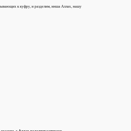
зывающих к куфру, и разделим, инша Аллах, нашу
и скажем,
а Аллах наделяет успехом: