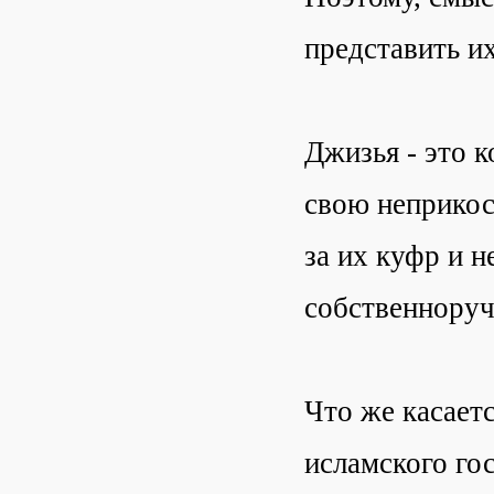
представить и
Джизья - это 
свою неприкос
за их куфр и 
собственноруч
Что же касает
исламского гос