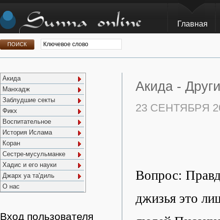
Главная
Акида
Акида -
Друг
Манхадж
Заблудшие секты
23 СЕНТЯБРЯ 2
Фикх
Воспитательное
История Ислама
Коран
Сестре-мусульманке
Хадис и его науки
Вопрос: Правд
Джарх уа та'диль
О нас
джизья это ли
Вход пользователя