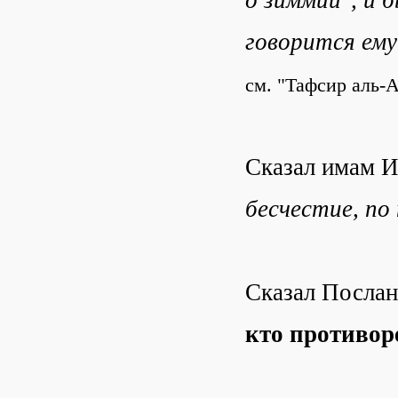
о зиммий", и б
говорится ему
см. "Тафсир аль-А
Сказал имам И
бесчестие, по
Сказал Посла
кто противор