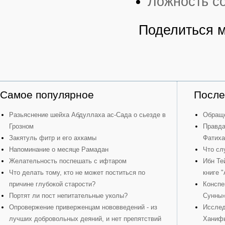
Ложность со
Поделиться 
Самое популярное
После
Разьяснение шейха Абдуллаха ас-Сада о сьезде в
Обраще
Грозном
Правда
Закятуль фитр и его ахкамы
Фатиха
Напоминание о месяце Рамадан
Что сл
Желательность поспешать с ифтаром
Ибн Те
Что делать тому, кто не может поститься по
книге 
причине глубокой старости?
Конспе
Портят ли пост непитательные уколы?
Сунны
Опровержение приверженцам нововведений - из
Исслед
лучших добровольных деяний, и нет препятствий
Ханиф