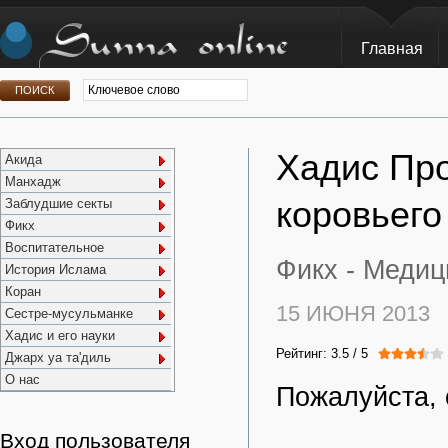
Главная
Хадис Про
Акида
Манхадж
коровьего
Заблудшие секты
Фикх
Воспитательное
Фикх -
Медиц
История Ислама
Коран
15 ИЮНЯ 2013
Сестре-мусульманке
Хадис и его науки
Рейтинг:
3.5
/
5
Джарх уа та'диль
О нас
Пожалуйста, 
Вход пользователя