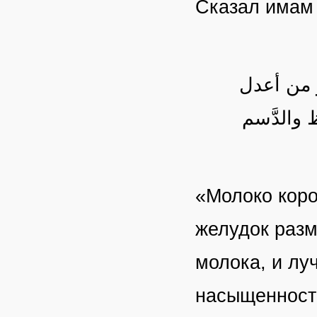
Сказал има
هو من أعدل
 والدَّسم
«Молоко коро
желудок разм
молока, и лу
насыщенност