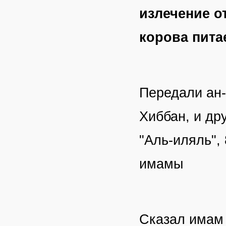
излечение от
корова пита
Передали ан-
Хиббан, и др
"Аль-иляль", 
имамы
Сказал има