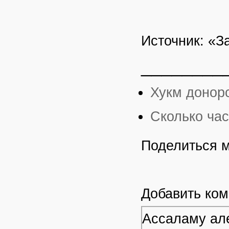
Источник: «З
________
Хукм донорс
Сколько час
Поделиться 
Добавить ко
Ассаламу але