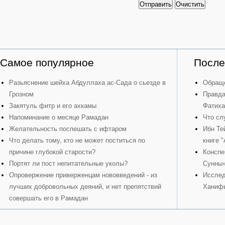
Отправить
Очистить
Самое популярное
После
Разьяснение шейха Абдуллаха ас-Сада о сьезде в
Обраще
Грозном
Правда
Закятуль фитр и его ахкамы
Фатиха
Напоминание о месяце Рамадан
Что сл
Желательность поспешать с ифтаром
Ибн Те
Что делать тому, кто не может поститься по
книге 
причине глубокой старости?
Конспе
Портят ли пост непитательные уколы?
Сунны
Опровержение приверженцам нововведений - из
Исслед
лучших добровольных деяний, и нет препятствий
Ханиф
совершать его в Рамадан