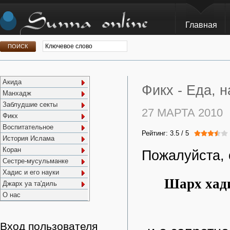
Главная
Акида
Фикх -
Еда, н
Манхадж
Заблудшие секты
27 МАРТА 2010
Фикх
Воспитательное
Рейтинг:
3.5
/
5
История Ислама
Коран
Пожалуйста, 
Сестре-мусульманке
Хадис и его науки
Шарх хади
Джарх уа та'диль
О нас
Вход пользователя