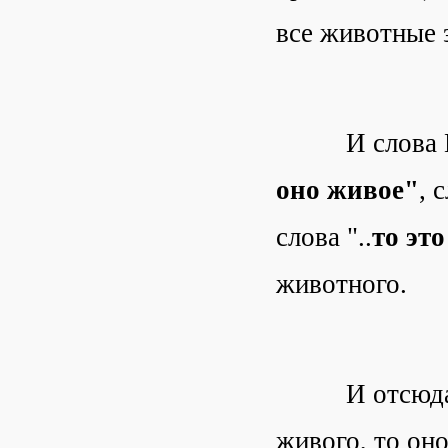
все животные 
И слова По
оно живое"
, 
слова "..
то эт
животного.
И отсюда взя
живого, то оно