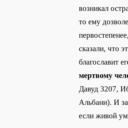
возникал остр
то ему дозвол
первостепенее
сказали, что 
благославит ег
мертвому чел
Давуд 3207, И
Альбани). И з
если живой умр