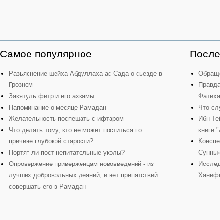
Самое популярное
После
Разьяснение шейха Абдуллаха ас-Сада о сьезде в
Обраще
Грозном
Правда
Закятуль фитр и его ахкамы
Фатиха
Напоминание о месяце Рамадан
Что сл
Желательность поспешать с ифтаром
Ибн Те
Что делать тому, кто не может поститься по
книге 
причине глубокой старости?
Конспе
Портят ли пост непитательные уколы?
Сунны
Опровержение приверженцам нововведений - из
Исслед
лучших добровольных деяний, и нет препятствий
Ханиф
совершать его в Рамадан