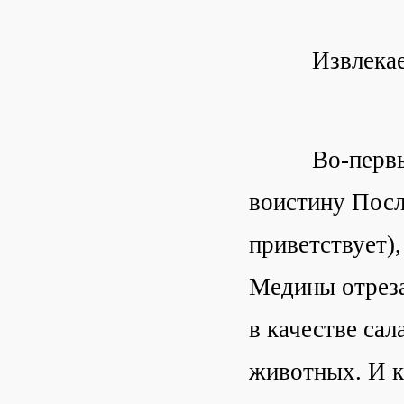
Извлекаем 
Во-первых, к
воистину Посл
приветствует),
Медины отреза
в качестве сал
животных. И ко