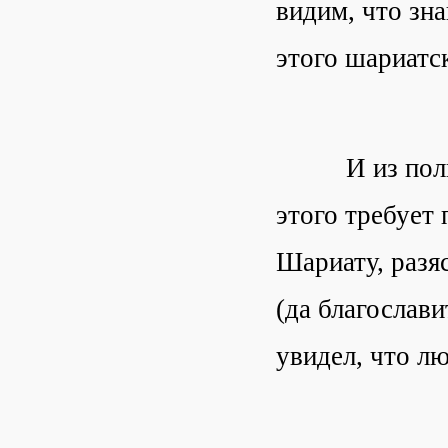
видим, что зн
этого шариатск
И из польз эт
этого требует
Шариату, разя
(да благослави
увидел, что л