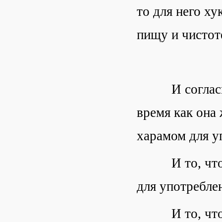
то для него х
пищу и чистот
И согласно эт
время как она 
харамом для у
И то, что бу
для употреблен
И то, что бу