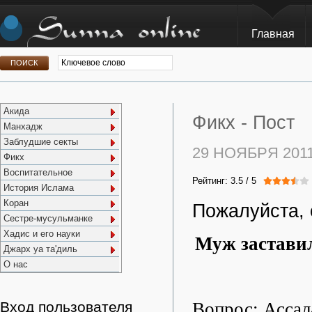
Главная
Акида
Фикх -
Пост
Манхадж
Заблудшие секты
29 НОЯБРЯ 201
Фикх
Воспитательное
Рейтинг:
3.5
/
5
История Ислама
Коран
Пожалуйста, 
Сестре-мусульманке
Хадис и его науки
Муж заставил
Джарх уа та'диль
О нас
Вопрос: Ассал
Вход пользователя