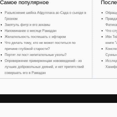
Самое популярное
После
Разьяснение шейха Абдуллаха ас-Сада о сьезде в
Обраще
Грозном
Правда
Закятуль фитр и его ахкамы
Фатиха
Напоминание о месяце Рамадан
Что сл
Желательность поспешать с ифтаром
Ибн Те
Что делать тому, кто не может поститься по
книге 
причине глубокой старости?
Конспе
Портят ли пост непитательные уколы?
Сунны
Опровержение приверженцам нововведений - из
Исслед
лучших добровольных деяний, и нет препятствий
Ханиф
совершать его в Рамадан