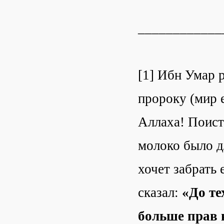
____________
[1] Ибн Умар 
пророку (мир 
Аллаха! Поист
молоко было дл
хочет забрать 
сказал:
«До те
больше прав 