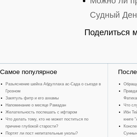
Можно ли пр
Судный Ден
Поделиться 
Самое популярное
После
Разьяснение шейха Абдуллаха ас-Сада о сьезде в
Обраще
Грозном
Правда
Закятуль фитр и его ахкамы
Фатиха
Напоминание о месяце Рамадан
Что сл
Желательность поспешать с ифтаром
Ибн Те
Что делать тому, кто не может поститься по
книге 
причине глубокой старости?
Конспе
Портят ли пост непитательные уколы?
Сунны