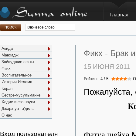
Главная
Акида
Фикх -
Брак и
Манхадж
Заблудшие секты
15 ИЮНЯ 2011
Фикх
Воспитательное
Рейтинг:
4
/
5
О
История Ислама
Коран
Пожалуйста, 
Сестре-мусульманке
Хадис и его науки
Ко
Джарх уа та'диль
О нас
Фатуа шейха 
Вход пользователя