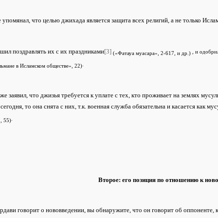
 упомянал, что целью джихада является защита всех религий, а не только Исла
шил поздравлять их с их праздниками
[3]
, и одобри
(«Фатауа муасара», 2-617, и др.)
.
ьмане в Исламском обществе», 22)
кже заявил, что джизья требуется к уплате с тех, кто проживает на землях мусу
 сегодня, то она снята с них, т.к. военная служба обязательна и касается как м
.
, 55)
Второе: его позиция по отношению к нов
рдави говорит о нововведении, вы обнаружите, что он говорит об оппоненте, к