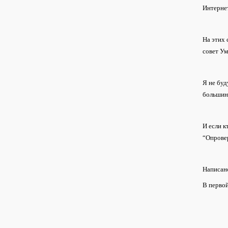
Интернет
На этих 
совет Ум
Я не буд
большин
И если к
“Опрове
Написан
В первой