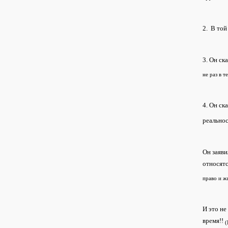
2. В той
3. Он ск
не раз в 
4. Он ска
реальнос
Он заяви
относятс
право и ж
И это не
время!!
(