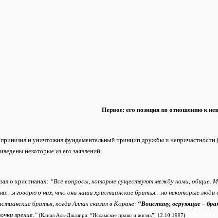
Первое: его позиция по отношению к н
 принизил и уничтожил фундаментальный принцип дружбы и непричастности (
иведены некоторые из его заявлений:
азал о христианах:
“Все вопросы, которые существуют между нами, общие. М
дна…я говорю о них, что они наши христианские братья…но некоторые люди 
стианские братья, когда Аллах сказал в Коране:
“Воистину, верующие – бр
очки зрения.”
(Канал Аль-Джазира: “Исламское право и жизнь”, 12.10.1997)