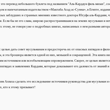
: это перевод небольшого буклета под названием "Аль-Кардауи филь мизан", 
ом и напечатанным издательством «Мактаба Асад ас-Сунна», в Египте, издан
рых заблудших и странных мнениях известного доктора Юсуфа аль-Кардави, ч
. Если бы не его слава, широко распространившаяся на землях мусульман и не
 этому, не говоря уже о подробных книгах, написанных о нем разными автор
с целью дать совет мусульманам и предостеречь их от опасных взглядов и фил
, и эта брошюра является одной из них, меньшей и сокращенной. Эта книга ни 
м источником или всеобъемлющим опровержением. Скорее, ее целью является
взглядах и заявлениях Кардави, которые доказывают его далекость от знаний 
м Аллаха сделать это исследование источников руководства для мусульман и
ех, кто к этому призывает!