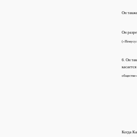
Он также
Он разре
(«Немусул
6. Он та
касается
обществе»
Когда Ка