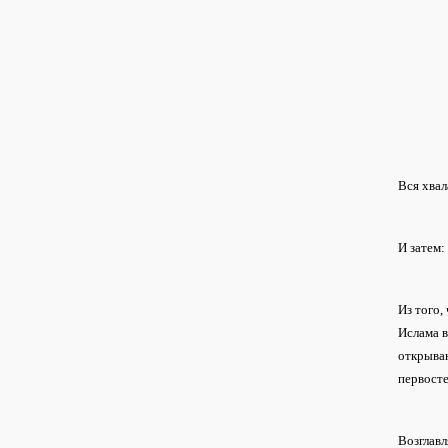
Вся хвал
И затем:
Из того,
Ислама в
открыва
первосте
Возглавл