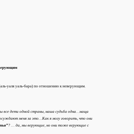
еверующим
аль-уаля уаль-бара) по отношению к неверующим.
ы все дети одной страны, наша судьба одна…наща
осуждают меня за это…Как я могу говорить, что они
атья”
? … да, мы верующие, но они тоже верующие с