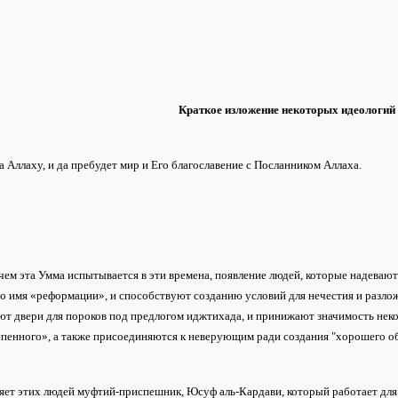
Краткое изложение некоторых идеологий
а Аллаху, и да пребудет мир и Его благославение с Посланником Аллаха.
 чем эта Умма испытывается в эти времена, появление людей, которые надева
о имя «реформации», и способствуют созданию условий для нечестия и разлож
ют двери для пороков под предлогом иджтихада, и принижают значимость нек
пенного», а также присоединяются к неверующим ради создания "хорошего об
яет этих людей муфтий-приспешник, Юсуф аль-Кардави, который работает для 