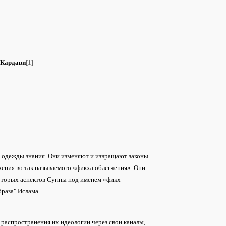
 Кардави
[1]
ют одежды знания. Они изменяют и извращают законы
ения во так называемого «фикха облегчения». Они
оторых аспектов Сунны под именем «фикх
раза" Ислама.
распространения их идеологии через свои каналы,