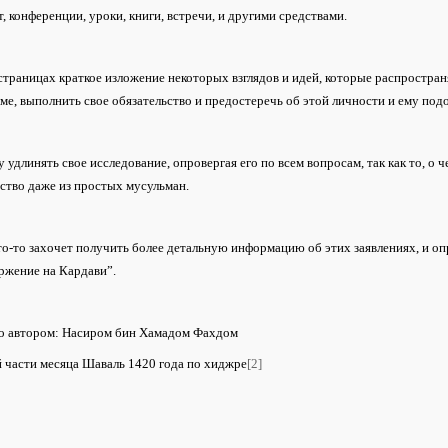
, конференции, уроки, книги, встречи, и другими средствами.
страницах краткое изложение некоторых взглядов и идей, которые распространя
ме, выполнить свое обязательство и предостеречь об этой личности и ему под
у удлинять свое исследование, опровергая его по всем вопросам, так как то, о 
ство даже из простых мусульман.
то-то захочет получить более детальную информацию об этих заявлениях, и оп
ржение на Кардави”.
о автором: Насиром бин Хамадом Фахдом
 части месяца Шаваль 1420 года по хиджре
[2]