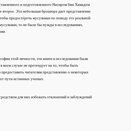
составленного и подготовленного Насиром бин Хамадом
ие второе. Эта небольшая брошюра дает представление
тобы предостеречь мусульман по поводу его реальной
мусульман, то не было бы нужды в исследованиях,
ами.
ософии этой личности, эти книги и исследования были
в коем случае не претендует на то, чтобы быть
 предоставить читателям представление о некоторых
и от пути истинных ученых.
 средством для них избежать отклонений и заблуждений