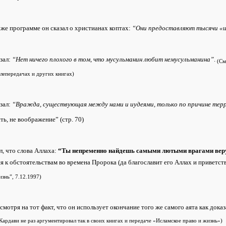
 же программе он сказал о христианах коптах:
“Они предоставляют тысячи «ша
азал:
“Нет ничего плохого в том, что мусульманин любит немусульманина”
.
(См
телепередачах и других книгах)
зал:
“Вражда, существующая между нами и иудеями, только по причине терри
ть, не воображение” (стр. 70)
л, что слова Аллаха:
“Ты непременно найдешь самыми лютыми врагами вер
я к обстоятельствам во времена Пророка (да благославит его Аллах и приветс
изнь”, 7.12.1997)
 смотря на тот факт, что он использует окончание того же самого аята как док
Кардави не раз аргументировал так в своих книгах и передаче «Исламское право и жизнь»)