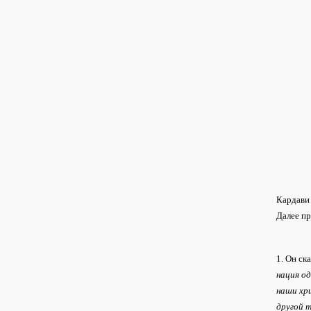
Кардави
Далее пр
1. Он ск
нация о
наши хри
другой т