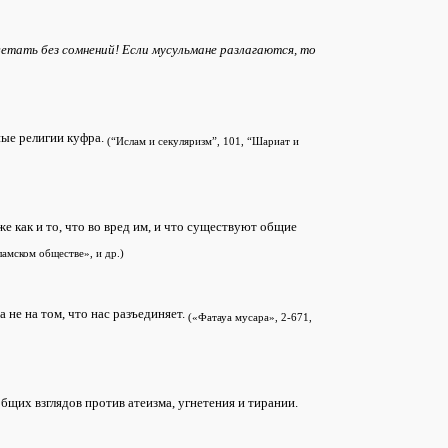
етать без сомнений! Если мусульмане разлагаются, то
ные религии куфра.
(
“Ислам и секуляризм”, 101, “Шариат и
же как и то, что во вред им, и что существуют общие
амском обществе», и др.)
а не на том, что нас разъединяет.
(«Фатауа мусара», 2-671,
общих взглядов против атеизма, угнетения и тирании.