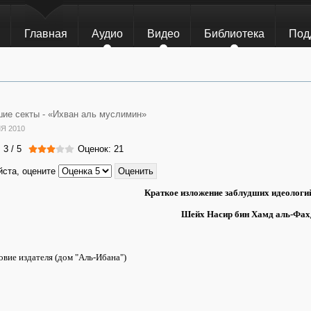
Главная
Аудио
Видео
Библиотека
Под
ие секты -
«Ихван аль муслимин»
Я 2010
:
3
/
5
Оценок: 21
ста, оцените
Краткое изложение заблудших идеологи
Шейх Насир бин Хамд аль-Фах
вие издателя (дом "Аль-Ибана")