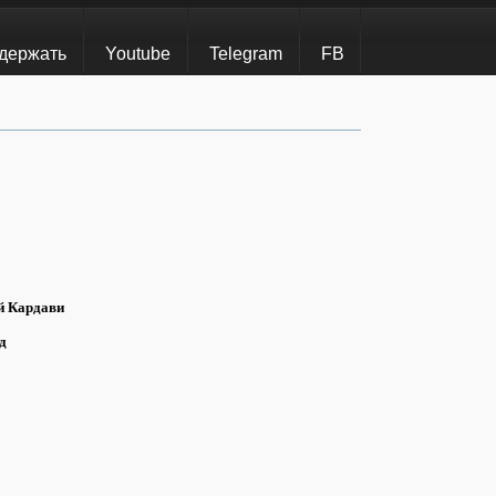
держать
Youtube
Telegram
FB
й Кардави
д