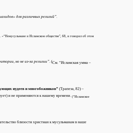
хидов» для различных религий”.
. «
“Немусульмане и Исламском обществе", 68, и говорил об этом
тории, но не из-за религии”
. (
См.
“Исламская умма –
ующих иудеев и многобожников”
(Трапеза, 82) –
твует) и не применяются к нашему времени.
(
“Исламское
азательство близости христиан к мусульманам в наше