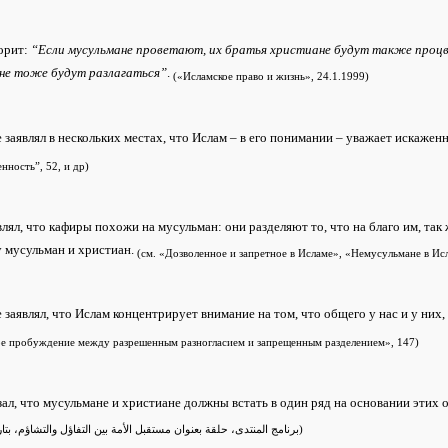
орит:
“Если мусульмане проветают, их братья христиане будут также процв
не тоже будут разлагаться”
.
(«Исламское право и жизнь», 24.1.1999)
 заявлял в нескольких местах, что Ислам – в его понимании – уважает искажен
нность”, 52, и др)
влял, что кафиры похожи на мусульман: они разделяют то, что на благо им, так 
 мусульман и христиан.
(см. «Дозволенное и запретное в Исламе», «Немусульмане в Исл
 заявлял, что Ислам концентрирует внимание на том, что общего у нас и у них, 
е пробуждение между разрешенным разногласием и запрещенным разделением», 147)
зал, что мусульмане и христиане должны встать в один ряд на основании этих 
مستقبل الأمة بين التفاؤل والتشاؤم، بتاريخ 7/3/98)
برنامج المنتدى، حلقة بعنوان