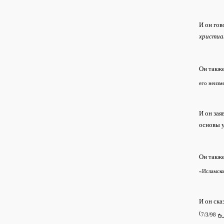
И он гов
христиа
Он также
его неизме
И он зая
основы у
Он также
«Исламско
И он ска
(