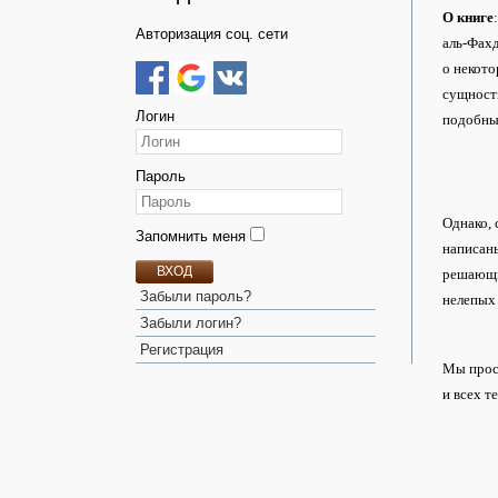
О книге
Авторизация соц. сети
аль-Фахд
о некото
сущности
Логин
подобных
Пароль
Однако, 
Запомнить меня
написаны
ВХОД
решающи
Забыли пароль?
нелепых 
Забыли логин?
Регистрация
Мы проси
и всех т