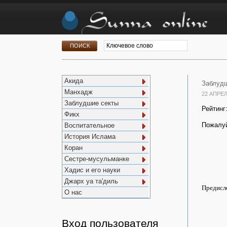
Акида
Заблудш
Манхадж
22 АПРЕЛ
Заблудшие секты
Рейтинг
Фикх
Пожалуй
Воспитательное
История Ислама
Коран
Сестре-мусульманке
Хадис и его науки
Джарх уа та'диль
Предисло
О нас
Вход пользователя