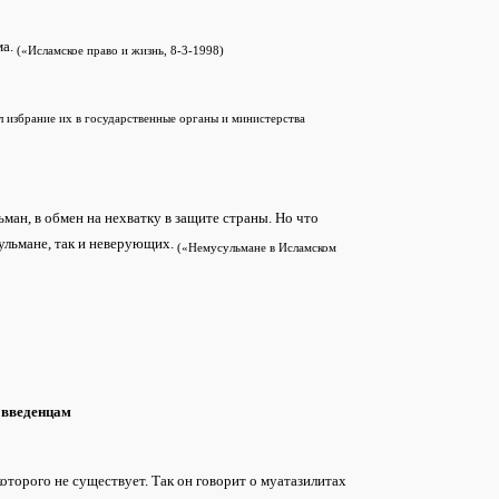
ма.
(«Исламское право и жизнь, 8-3-1998)
л избрание их в государственные органы и министерства
льман, в обмен на нехватку в защите страны. Но что
усульмане, так и неверующих.
(«Немусульмане в Исламском
овведенцам
оторого не существует. Так он говорит о муатазилитах