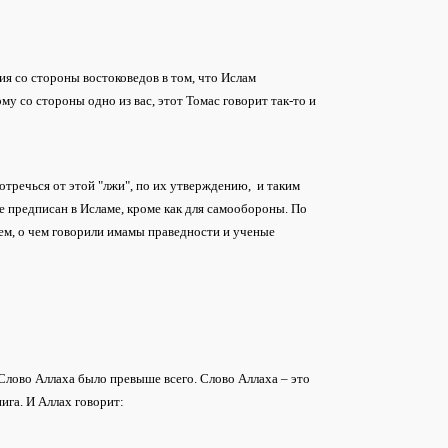
я со стороны востоковедов в том, что Ислам
у со стороны одно из вас, этот Томас говорит так-то и
отречься от этой "лжи", по их утверждению, и таким
е предписан в Исламе, кроме как для самообороны. По
тем, о чем говорили имамы праведности и ученые
 Слово Аллаха было превыше всего. Слово Аллаха – это
ига. И Аллах говорит: