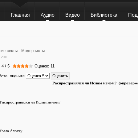
Главная
Аудио
Видео
Библиотека
Под
ие секты -
Модернисты
 2010
:
4
/
5
Оценок: 11
ста, оцените
Распространялся ли Ислам мечом?
(опроверж
 Распространился ли Ислам мечом?
вала Аллаху.