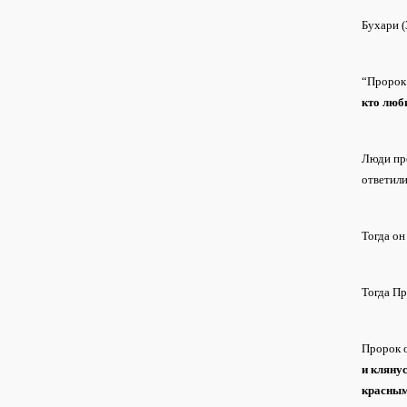
Бухари (
“Пророк 
кто люб
Люди про
ответили
Тогда он
Тогда Пр
Пророк 
и клянус
красным