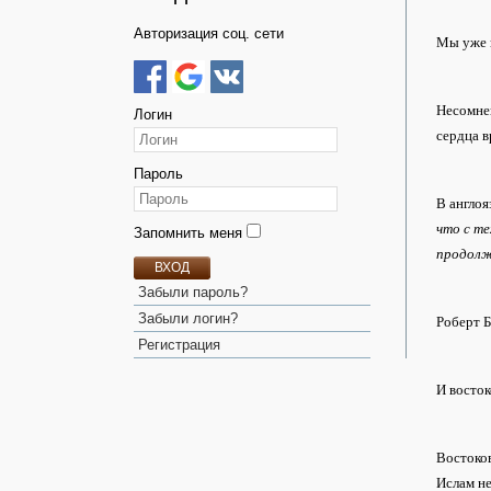
Авторизация соц. сети
Мы уже г
Несомнен
Логин
сердца в
Пароль
В англо
что с те
Запомнить меня
продолжа
ВХОД
Забыли пароль?
Забыли логин?
Роберт 
Регистрация
И восток
Востоков
Ислам н