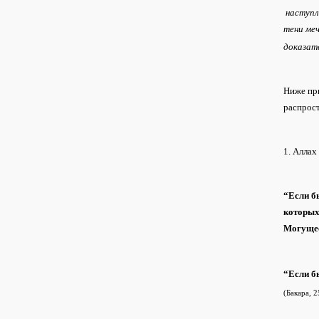
наступле
тени меч
доказате
Ниже при
распрос
1. Аллах
“Если б
которых
Могуще
“Если б
(Бакара, 2