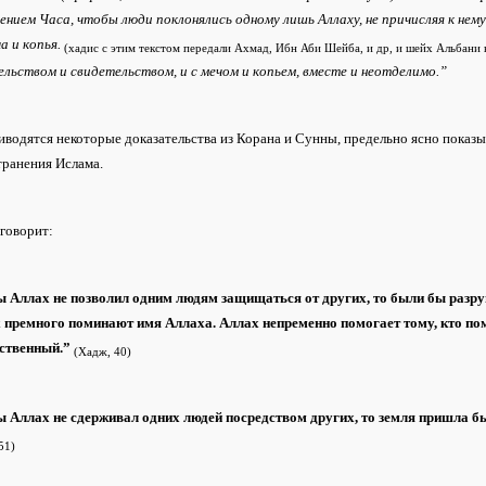
нием Часа, чтобы люди поклонялись одному лишь Аллаху, не причисляя к нем
а и копья.
(хадис с этим текстом передали Ахмад, Ибн Аби Шейба, и др, и шейх Альбани
льством и свидетельством, и с мечом и копьем, вместе и неотделимо.”
водятся некоторые доказательства из Корана и Сунны, предельно ясно показы
транения Ислама.
 говорит:
ы Аллах не позволил одним людям защищаться от других, то были бы разруш
 премного поминают имя Аллаха. Аллах непременно помогает тому, кто пом
ственный.”
(Хадж, 40)
ы Аллах не сдерживал одних людей посредством других, то земля пришла б
51)