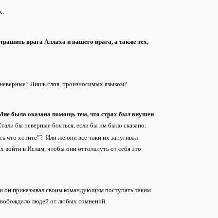
х.
трашить врага Аллаха и вашего врага, а также тех,
ь неверные? Лишь слов, произносимых языком?
Мне была оказана помощь тем, что страх был внушен
тали бы неверные бояться, если бы им было сказано:
ть что хотите”? Или же они все-таки их запугивал
х войти в Ислам, чтобы они оттолкнуть от себя это
, и он приказывал своим командующим поступать таким
 освобождало людей от любых сомнений.