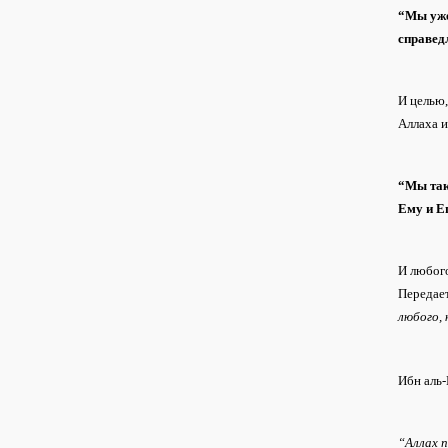
“Мы уже
справед
И целью,
Аллаха и
“Мы такж
Ему и Е
И любого
Передает
любого,
Ибн аль-
“Аллах 