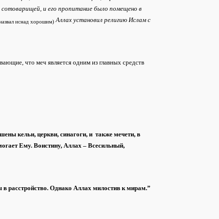
у сотоварищей, и его пропитание было помещено в
Аллах установил религию Ислам с
 назвал иснад хорошим)
вающие, что меч является одним из главных средств
ены кельи, церкви, синагоги, и также мечети, в
огает Ему. Воистину, Аллах – Всесильный,
ы в расстройство. Однако Аллах милостив к мирам.”