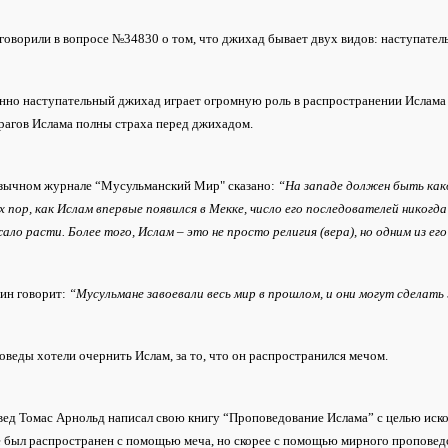
оворили в вопросе №34830 о том, что джихад бывает двух видов: наступате
но наступательный джихад играет огромную роль в распространении Ислама 
рагов Ислама полны страха перед джихадом.
язычном журнале “Мусульманский Мир" сказано:
“На западе должен быть како
х пор, как Ислам впервые появился в Мекке, число его последователей никогда
ло расти. Более того, Ислам – это не просто религия (вера), но одним из ег
Бин говорит:
“Мусульмане завоевали весь мир в прошлом, и они могут сделать 
оведы хотели очернить Ислам, за то, что он распространился мечом.
ед Томас Арнольд написал свою книгу “Проповедование Ислама” с целью иско
е был распространен с помощью меча, но скорее с помощью мирного проповед