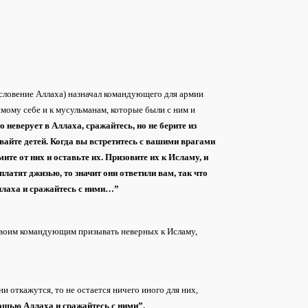
ословение Аллаха) назначал командующего для армии
амому себе и к мусульманам, которые были с ним и
 неверует в Аллаха, сражайтесь, но не берите из
ивайте детей. Когда вы встретитесь с вашими врагами
ите от них и оставьте их. Призовите их к Исламу, и
ыплатят джизью, то значит они ответили вам, так что
Аллаха и сражайтесь с ними…”
 своим командующим призывать неверных к Исламу,
 откажутся, то не остается ничего иного для них,
мощью Аллаха и сражайтесь с ними”.