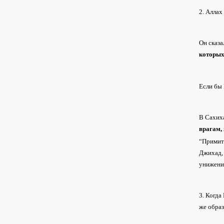
2. Аллах
Он сказ
которых
Если бы 
В Сахиха
врагам,
“Примите
Джихад, 
унижени
3. Когда
же образ