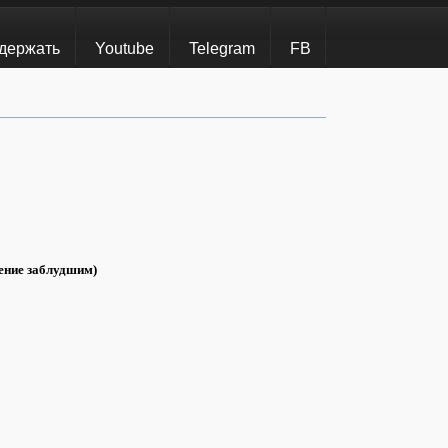
держать
Youtube
Telegram
FB
ение заблудшим)