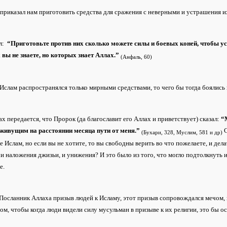
 приказал нам приготовить средства для сражения с неверными и устрашения и
ал:
“Приготовьте против них сколько можете силы и боевых коней, чтобы ус
 вы не знаете, но которых знает Аллах.”
(Анфаль, 60)
Ислам распространялся только мирными средствами, то чего бы тогда боялис
х передается, что Пророк (да благославит его Аллах и приветствует) сказал:
“
 живущим на расстоянии месяца пути от меня.”
С
(Бухари, 328, Муслим, 581 и др)
 Ислам, но если вы не хотите, то вы свободны верить во что пожелаете, и дела
и наложения джизьи, и унижения? И это было из того, что могло подтолкнуть и
е.
 Посланник Аллаха призыв людей к Исламу, этот призыв сопровождался мечом
ом, чтобы когда люди видели силу мусульман в призыве к их религии, это бы