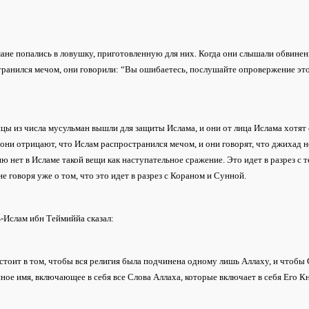
не попались в ловушку, приготовленную для них. Когда они слышали обвинени
ранился мечом, они говорили: “Вы ошибаетесь, послушайте опровержение этом
ы из числа мусульман вышли для защиты Ислама, и они от лица Ислама хотят 
они отрицают, что Ислам распространился мечом, и они говорят, что джихад н
ю нет в Исламе такой вещи как наступательное сражение. Это идет в разрез с 
не говоря уже о том, что это идет в разрез с Кораном и Сунной.
-Ислам ибн Теймиййа сказал:
стоит в том, чтобы вся религия была подчинена одному лишь Аллаху, и чтобы
ое имя, включающее в себя все Слова Аллаха, которые включает в себя Его Кн