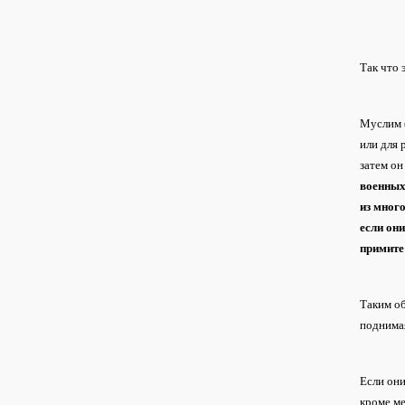
Так что 
Муслим (
или для 
затем он
военных 
из много
если они
примите
Таким об
поднимая
Если они
кроме ме