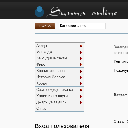
Акида
Заблудш
Манхадж
18 ИЮНЯ
Заблудшие секты
Рейтинг
Фикх
Пожалуй
Воспитательное
История Ислама
Коран
Сестре-мусульманке
Вопрос:
Хадис и его науки
Джарх уа та'диль
О нас
Ответ: Х
Вход пользователя