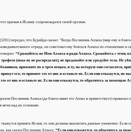
этот призыв к Исламу сопровождался силой оружия.
3261) передал, что Бурайда сказал: “Когда Посланник Аллаха (мир ему и благ
разведывательного отряда, он советовал ему бояться Аллаха по отношению к с
 говорил:
“Сражайтесь во Имя Аллаха и ради Аллаха. Сражайтесь с теми, кто
трофеев (пока их не распределят), не предавайте и не уродуйте тела. Не уб
божников, призовите их к трем вещам, и ту, на которую они согласятся, прим
 примут его, то примите это от них и оставьте их. Если они откажутся, но в
 это от них и оставьте их. Если они откажутся, то обратитесь за помощью 
разом Посланник Аллаха (да благославит его Аллах и приветствует) приказал
 мечи над их головами.
 ткажутся принять Ислам, то они должны выплатить джизью униженно. Если они
ча, как сказал Посланник Аллаха:
“Если они откажутся, то обратитесь за по