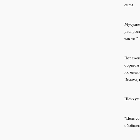
силы.
Мусульма
распрост
так-то.”
Пораженц
образом 
их мнени
Ислама, 
Шейхуль
“Цель со
обобщенн