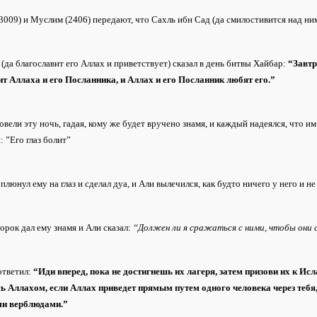
3009) и Муслим (2406) передают, что Сахль ибн Сад (да смилостивится над ним
(да благославит его Аллах и приветствует) сказал в день битвы Хайбар:
“Завтр
ит Аллаха и его Посланника, и Аллах и его Посланник любят его.”
вели эту ночь, гадая, кому же будет вручено знамя, и каждый надеялся, что им
: ”Его глаз болит”
 плюнул ему на глаз и сделал дуа, и Али вылечился, как будто ничего у него и не
орок дал ему знамя и Али сказал:
“Должен ли я сражаться с ними, чтобы они 
ответил:
“Иди вперед, пока не достигнешь их лагеря, затем призови их к Ис
ь Аллахом, если Аллах приведет прямым путем одного человека через тебя, 
и верблюдами.”