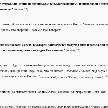
 отправили Наших посланников с ясными знамениями и ниспослали с ними
ливости.”
(Железо, 25)
 с которой посылались Посланники, и ниспосылались Книги, было направлени
 правам Его творений. Затем Аллах говорит:
е ниспослали железо, в котором заключается могучая сила и польза для лю
го посланникам, хотя и не видит Его воочию.”
(Железо, 25)
, кто отойдет от Книги, необходимо вернуть назад с помощью железа. И поэто
ся от Джабира Ибн АбдуЛлаха, что он сказал:
“Посланник Аллаха, мир ему и 
 кто отвернется от Корана.”
“
(Хаким, 5842, и сказал: "Сахих", и согласился Захаби)
Каййим (да смилостивится над ним Аллах) сказал в “аль-Фарусиййа” (стр. 18):
послал его (Пророка, да благославит его Аллах и приветствует) с Книгой Н