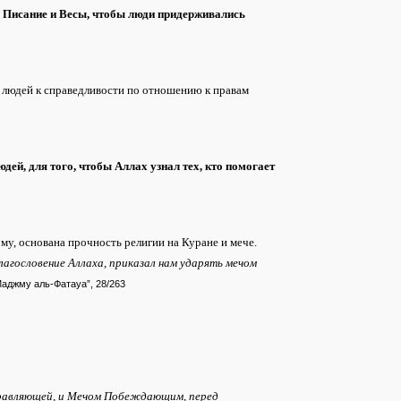
 Писание и Весы, чтобы люди придерживались
е людей к справедливости по отношению к правам
дей, для того, чтобы Аллах узнал тех, кто помогает
му, основана прочность религии на Куране и мече.
благословение Аллаха, приказал нам ударять мечом
Маджму аль-Фатауа”, 28/263
аправляющей, и Мечом Побеждающим, перед