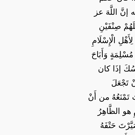
ه إنَّ اللَّهَ عز
َهُمْ صِنْفَيْنِ
أَهْلِ الْإِسْلَامِ
ُسْلِمَةٍ وَأَبَاحَ
نُّسُكَ إذَا كان
ْ تَجْعَلَ
 تَمْنَعُهُ من أَنْ
ِ هو الظَّاهِرُ
َرْتَ حَتْفَهُ