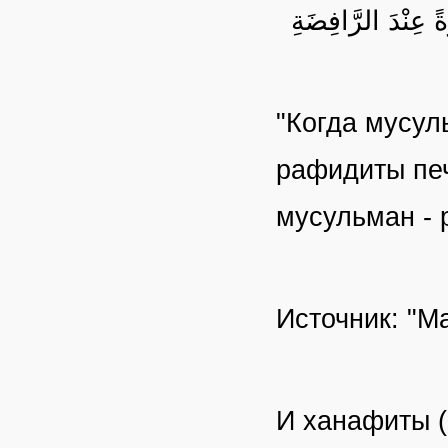
"Когда мусул
рафидиты печ
мусульман - 
Источник: "М
И ханафиты 