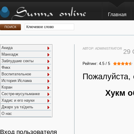
Главная
Акида
АВТОР:
ADMINISTRATOR
29
Манхадж
Заблудшие секты
Рейтинг:
4.5
/
5
Фикх
Воспитательное
Пожалуйста, 
История Ислама
Коран
Хукм о
Сестре-мусульманке
Хадис и его науки
Джарх уа та'диль
О нас
Вход пользователя