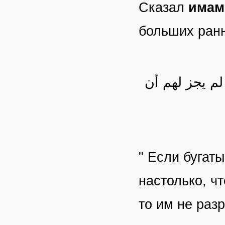
Сказал
имам
больших ран
م يجز لهم أن
" Если бугат
настолько, ч
то им не раз