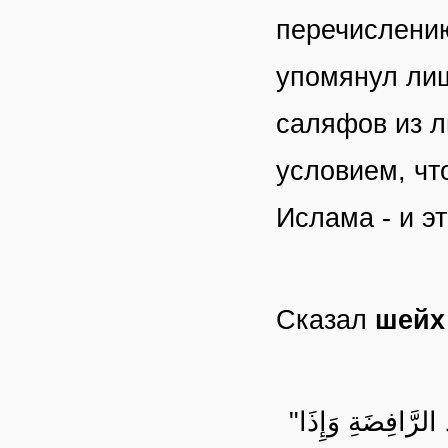
перечислению
упомянул лиш
саляфов из л
условием, чт
Ислама - и э
Сказал
шейх
"إِذَا غَلَبَ الْمُسْلِمُونَ النَّصَارَى وَالْمُشْرِكِينَ كَانَ ذَلِكَ غُصَّةً عِنْد الرَّافِضَةِ وَإِذَا