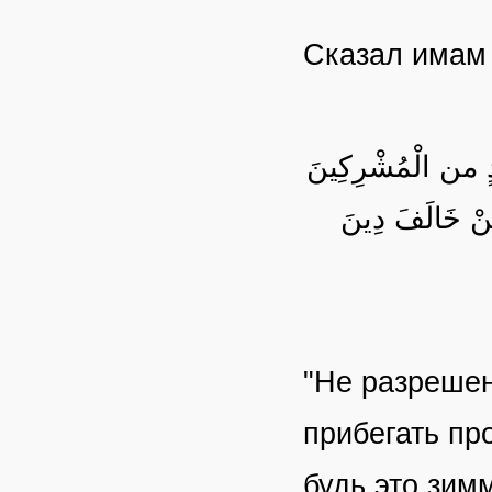
Сказал има
حَدٍ من الْمُشْرِكِينَ
مَنْ خَالَفَ دِينَ
"Не разрешен
прибегать пр
будь это зим