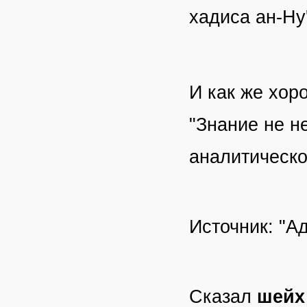
хадиса ан-Ну
И как же хоро
"Знание не н
аналитическ
Источник: "А
Сказал
шейх