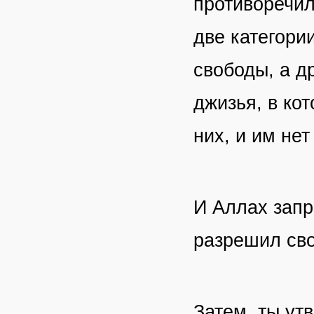
противоречил
две категори
свободы, а д
джизья, в ко
них, и им нет
И Аллах запр
разрешил св
Затем, ты ут