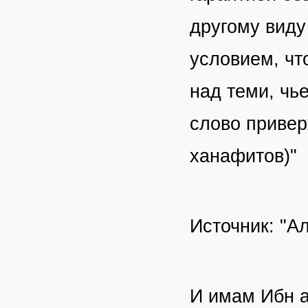
другому виду
условием, чт
над теми, чь
слово привер
ханафитов)"
Источник: "А
И имам Ибн а