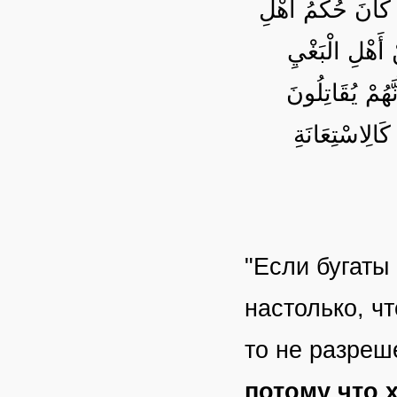
 كَانَ حُكْمُ أَهْلِ
أَهْلِ الْبَغْيِ
هُمْ يُقَاتِلُونَ
كَالِاسْتِعَانَةِ
"Если бугаты
настолько, ч
то не разреш
потому что 