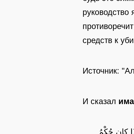
руководство 
противоречит
средств к уб
Источник: "А
И сказал
им
ذَا كان حُكْمُ