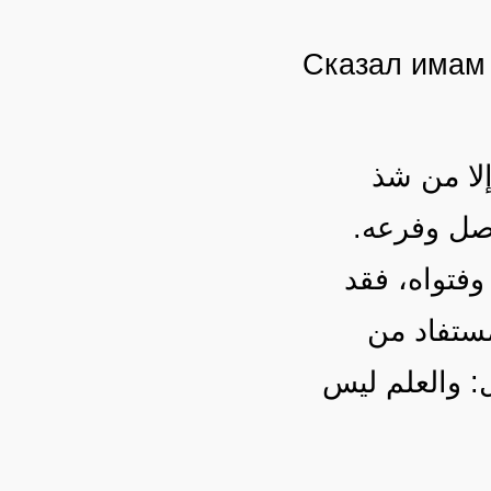
Сказал има
لا من شذ
لأصل وفرعه
وفتواه، فقد
مستفاد من
: والعلم ليس