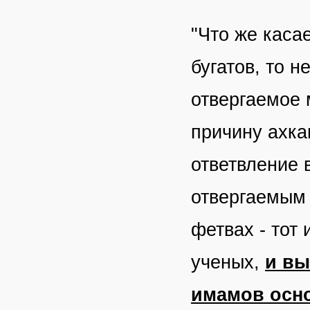
"Что же каса
бугатов, то н
отвергаемое 
причину ахка
ответвление 
отвергаемым 
фетвах - тот 
ученых,
и вы
имамов осн