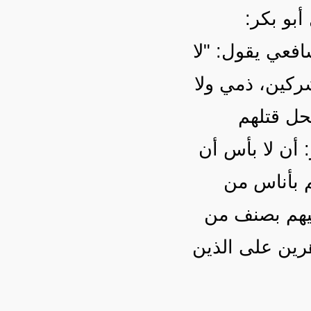
 أبو بكر
افعي يقول: "لا
ركين، ذمي ولا
حل قتلهم
أن لا بأس أن
م بأناس من
ليهم بصنف من
هرين على الذين