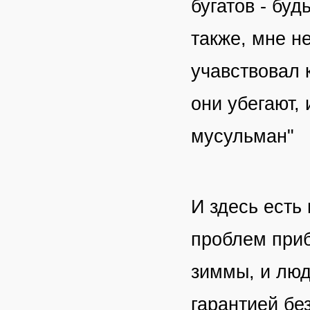
бугатов - бу
также, мне н
учавствовал 
они убегают,
мусульман"
И здесь есть 
проблем приб
зиммы, и лю
гарантией бе