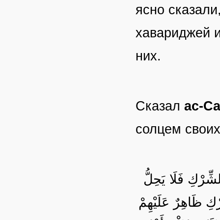
ясно сказали
хавариджей и
них.
Сказал
ас-С
солцем своих
شِّرْكِ فَلَا يَحِلُّ
رْكِ ظَاهِرٌ عَلَيْهِمْ