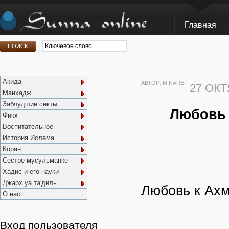
Главная
Акида
АВТОР:
MINARET
27 ОКТ
Манхадж
Заблудшие секты
Любовь 
Фикх
Воспитательное
История Ислама
Коран
Сестре-мусульманке
Хадис и его науки
Джарх уа та'диль
Любовь к Ахм
О нас
Вход пользователя