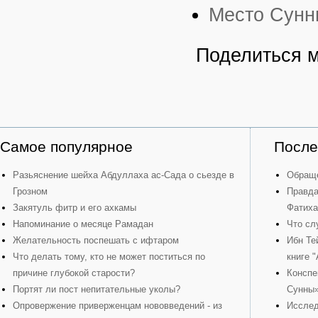
Место Сунн
Поделиться 
Самое популярное
После
Разьяснение шейха Абдуллаха ас-Сада о сьезде в
Обраще
Грозном
Правда
Закятуль фитр и его ахкамы
Фатиха
Напоминание о месяце Рамадан
Что сл
Желательность поспешать с ифтаром
Ибн Те
Что делать тому, кто не может поститься по
книге 
причине глубокой старости?
Конспе
Портят ли пост непитательные уколы?
Сунны
Опровержение приверженцам нововведений - из
Исслед