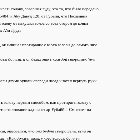
ать голову, совершая вуду, это то, что было передано
26484, и Абу Давуд 128, от Рубайи, что Посланник
ю голову от макушки волос со всех сторон до конца
их Аби Дауд»
, он начинал протирание с верха головы до самого низа.
овы до низа, и он делал это с каждой стороны».
'Аун
овы двумя руками спереди назад и затем вернуть руки
ь голову первым способом, или протирать голову с
угое толкование хадиса от ар-Рубаййи'. См. ответ на
осы, опасается, что они будут взъерошены, если он
ли: «Как должен тот, у кого волосы до плеч,