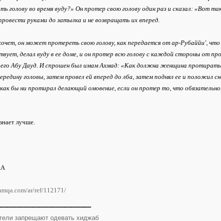
ь голову во время вуду?» Он протер свою голову один раз и сказал: «Вот т
ровести руками до затылка и не возвращать их вперед.
хочет, он может протереть свою голову, как передается от ар-Рубаййи', что 
вует, делал вуду в ее доме, и он протер всю голову с каждой стороны от проб
 его Абу Дауд. И спрошен был имам Ахмад: «Как должна женщина протирать с
середину головы, затем провел ей вперед до лба, затем поднял ее и положил сн
 как бы ни протирал делающий омовение, если он протер то, что обязательн
знает лучше.
&A
slamqa.com/ar/ref/112171/
_______________
тели запрещают одевать хиджаб