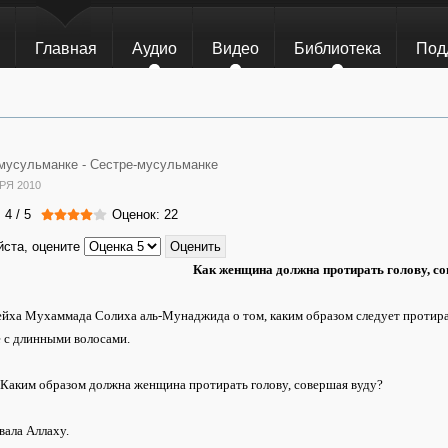
Главная
Аудио
Видео
Библиотека
Под
мусульманке -
Сестре-мусульманке
РЯ 2010
:
4
/
5
Оценок: 22
ста, оцените
Как женщина должна протирать голову, с
йха Мухаммада Солиха аль-Мунаджида о том, каким образом следует протират
 с длинными волосами.
 Каким образом должна женщина протирать голову, совершая вуду?
вала Аллаху.