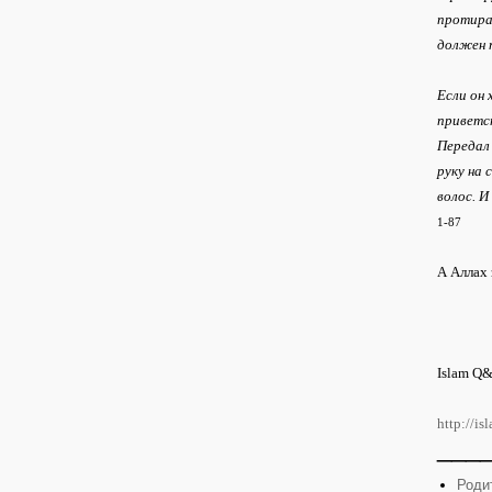
протират
должен п
Если он 
приветст
Передал
руку на 
волос. И
1-87
А Аллах 
Islam Q
http://i
___
Роди