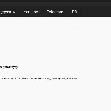
держать
Youtube
Telegram
FB
овершая вуду
ь голову во время совершения вуду женщине, а также