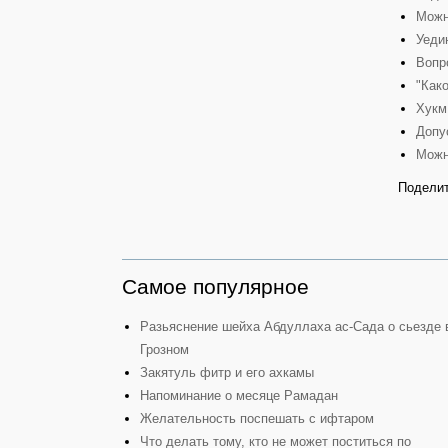
Можн
Уеди
Вопр
"Как
Хукм
Допу
Можн
Поделит
Самое популярное
Разьяснение шейха Абдуллаха ас-Сада о сьезде 
Грозном
Закятуль фитр и его ахкамы
Напоминание о месяце Рамадан
Желательность поспешать с ифтаром
Что делать тому, кто не может поститься по