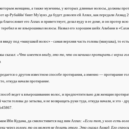
которым женщина, а также мужчины, у которых длинные волосы, должны протир
 от ар-Рубаййи' бинт Му'ауиз ,да будет доволен ей Аллах, как передали Ахмад 
да благословит его Аллах и приветствует, делал вуду в ее доме, и он протер вс
е теребил и не взъерошивал волосы. Назвал его хорошим шейх Альбани в «Сах
я ввиду под «макушкой волос» - самая верхняя часть головы (макушка), то есть
кы сказал:
«Что имеется ввиду, это то, что он начинал протирать с верха гол
д
редается о другом известном способе протирания, а именно — протирание гол
сто, откуда начали протирание.
способ ведет к взъерошиванию волос, и предпочтительно для женщин протират
 части головы до затылка, и не возвращать руки туда, откуда начали, и это - др
№45867.
мам Ибн Кудама, да смилостивится над ним Аллах:
«Если тот, у кого есть вол
уки через голову, то он может не делать этого. Это сказал Ахмад. Его спроси