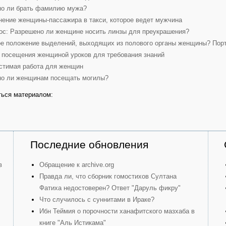
о ли брать фамилию мужа?
нение женщины-пассажира в такси, которое ведет мужчина
ос: Разрешено ли женщине носить линзы для преукрашения?
ое положение выделений, выходящих из полового органы женщины? Портя
 посещения женщиной уроков для требования знаний
стимая работа для женщин
о ли женщинам посещать могилы?
ься материалом:
Последние обновления
в
Обращение к archive.org
Правда ли, что сборник гомостихов Султана
Фатиха недостоверен? Ответ "Даруль фикру"
Что случилось с суннитами в Ираке?
Ибн Теймия о порочности ханафитского мазхаба в
книге "Аль Истикама"