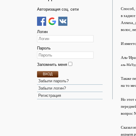
Способ, 
Авторизация соц. сети
в хадисе
Аллаха, 
волос, н
Логин
И имеетс
Пароль
Аль-'Ира
Запомнить меня
аль-Ма'бу
ВХОД
Также пе
Забыли пароль?
на то ме
Забыли логин?
Регистрация
Но этот 
передней
вопрос 
Сказал и
вернет р