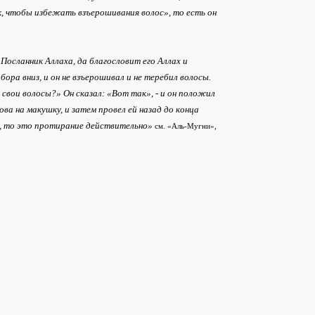
ак, чтобы избежать взъерошивания волос», то есть он
Посланник Аллаха, да благословит его Аллах и
ора вниз, и он не взъерошивал и не теребил волосы.
вои волосы?» Он сказал: «Вот так», - и он положил
ова на макушку, и затем провел ей назад до конца
о, то это протирание действительно»
см. «Аль-Мугни»,