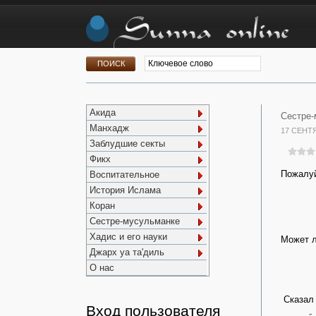
Акида
Сестре-
Манхадж
17 СЕНТ
Заблудшие секты
Фикх
Пожалуй
Воспитательное
История Ислама
Коран
Сестре-мусульманке
Хадис и его науки
Может л
Джарх уа та'диль
О нас
Сказал 
Вход пользователя