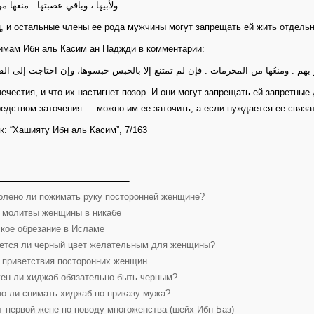
ولأبيها ، وباقي عصبتها : منعها من
ц, и остальные члены ее рода мужчины могут запрещать ей жить отдельн
имам Ибн аль Касим ан Наджди в комментарии:
بهم . ومنعُها من المحرمات . فإن لم تمتنع إلا بالحبس حبسوها، وإن احتاجت إلى القي
нечестия, и что их настигнет позор. И они могут запрещать ей запретные
редством заточения — можно им ее заточить, а если нуждается ее связа
к: “Хашияту Ибн аль Касим”, 7/163
_______________
олено ли пожимать руку посторонней женщине?
 молитвы женщины в никабе
кое обрезание в Исламе
ется ли черный цвет желательным для женщины?
 приветствия посторонних женщин
ен ли хиджаб обязательно быть черным?
о ли снимать хиджаб по приказу мужа?
т первой жене по поводу многоженства (шейх Ибн Баз)