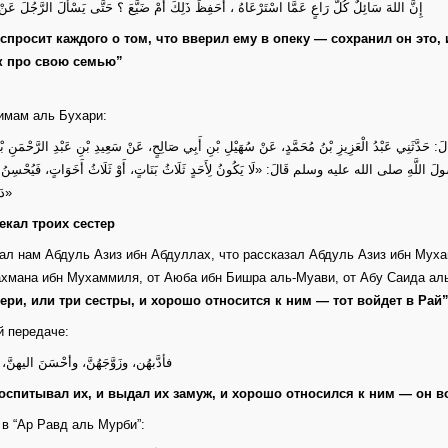
إِنَّ اللهَ سَائِلٌ كُلَّ رَاعٍ عَمَّا اسْتَرْعَاهُ ، أَحَفِظَ ذَلِكَ أَمْ ضَيَّعَ ؟ حَتَّى يَسْأَلَ الرَّجُلَ عَنْ أَ
спросит каждого о том, что вверил ему в опеку — сохранил он это,
к про свою семью”
имам аль Бухари:
هِ قَالَ: حَدَّثَنِي عَبْدُ الْعَزِيزِ بْنُ مُحَمَّدٍ، عَنْ سُهَيْلِ بْنِ أَبِي صَالِحٍ، عَنْ سَعِيدِ بْنِ عَبْدِ الرَّحْمَنِ ب
سُولَ اللَّهِ صلى الله عليه وسلم قَالَ: «لَا يَكُونُ لِأَحَدٍ ثَلَاثُ بَنَاتٍ، أَوْ ثَلَاثُ أَخَوَاتٍ، فَيُحْسِنُ إِلَيْ
دَخَلَ الْجَنَّةَ»
екал троих сестер
ал нам Абдуль Азиз ибн Абдуллах, что рассказал Абдуль Азиз ибн Муха
хмана ибн Мухаммиля, от Аюба ибн Бишра аль-Муави, от Абу Саида аль
ери, или три сестры, и хорошо относится к ним — тот войдет в Рай
й передаче:
فأدَّبهُن، وزَوَّجَهُنَّ، وأحْسَنَ اليهنَّ، ف
оспитывал их, и выдал их замуж, и хорошо относился к ним — он в
в “Ар Равд аль Мурби”: