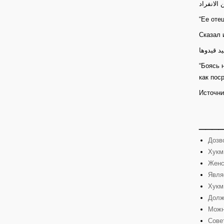
 الانفراد
“Ее оте
Сказал 
د قيدوها
“Боясь 
как пос
Источни
___
Дозв
Хукм
Женс
Явля
Хукм
Долж
Можн
Сове