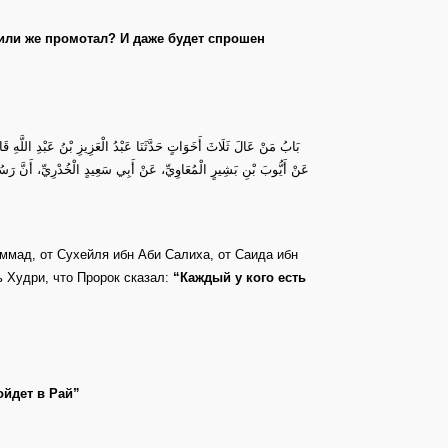
 или же промотал? И даже будет спрошен
بَابُ ‌مَنْ ‌عَالَ ‌ثَلَاثَ أَخَوَاتٍ حَدَّثَنَا عَبْدُ الْعَزِيزِ بْنُ عَبْدِ اللَّ،
عَنْ أَيُّوبَ بْنِ بَشِيرٍ الْمُعَاوِيِّ، عَنْ أَبِي سَعِيدٍ الْخُدْرِيِّ، أَنَّ رَ
ммад, от Сухейля ибн Аби Салиха, от Саида ибн
 Худри, что Пророк сказал:
“Каждый у кого есть
”
ойдет в Рай”