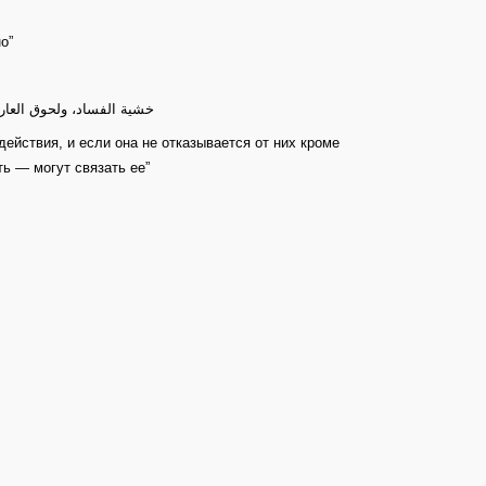
о”
خشية الفساد، ولحوق العار 
 действия, и если она не отказывается от них кроме
ть — могут связать ее”