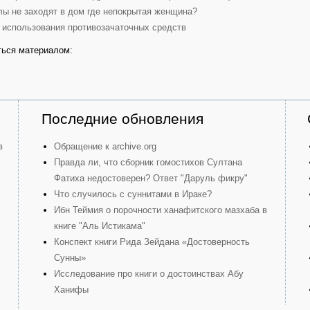
лы не заходят в дом где непокрытая женщина?
 использования противозачаточных средств
ься материалом:
Последние обновления
в
Обращение к archive.org
Правда ли, что сборник гомостихов Султана
Фатиха недостоверен? Ответ "Даруль фикру"
Что случилось с суннитами в Ираке?
Ибн Теймия о порочности ханафитского мазхаба в
книге "Аль Истикама"
Конспект книги Рида Зейдана «Достоверность
Сунны»
Исследование про книги о достоинствах Абу
Ханифы