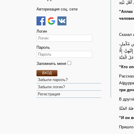
هْلِ بَيْتِهِ
Авторизация соц. сети
“Аллах 
челове
Логин
Сказал 
‌‌ْنِ مُكْمِلٍ
Пароль
هِنَّ، إِلَّا
Запомнить меня
“Кто оп
ВХОД
Рассказ
Забыли пароль?
Абдурра
Забыли логин?
три доч
Регистрация
В друго
لهُ الجَنَّةُ
“И он в
Пришло 