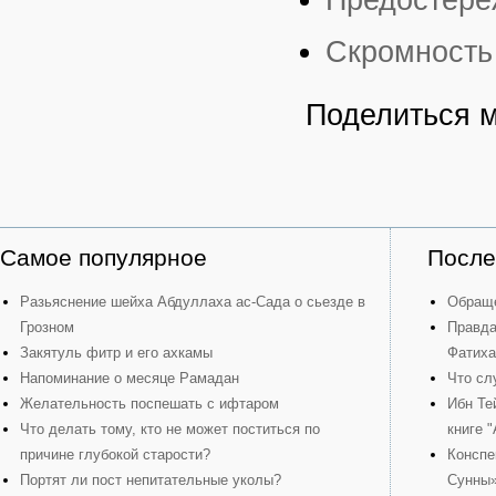
Скромность
Поделиться 
Самое популярное
После
Разьяснение шейха Абдуллаха ас-Сада о сьезде в
Обраще
Грозном
Правда
Закятуль фитр и его ахкамы
Фатиха
Напоминание о месяце Рамадан
Что сл
Желательность поспешать с ифтаром
Ибн Те
Что делать тому, кто не может поститься по
книге 
причине глубокой старости?
Конспе
Портят ли пост непитательные уколы?
Сунны