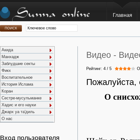
Главная
Акида
Видео -
Виде
Манхадж
Заблудшие секты
Рейтинг:
4
/
5
О
Фикх
Воспитательное
Пожалуйста, 
История Ислама
Коран
О снисхо
Сестре-мусульманке
Хадис и его науки
Джарх уа та'диль
О нас
Вход пользователя