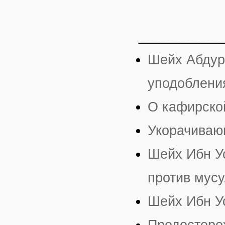
________
Шейх Абдур
уподоблени
О кафирско
Укорачиваю
Шейх Ибн У
против мус
Шейх Ибн У
Предостере