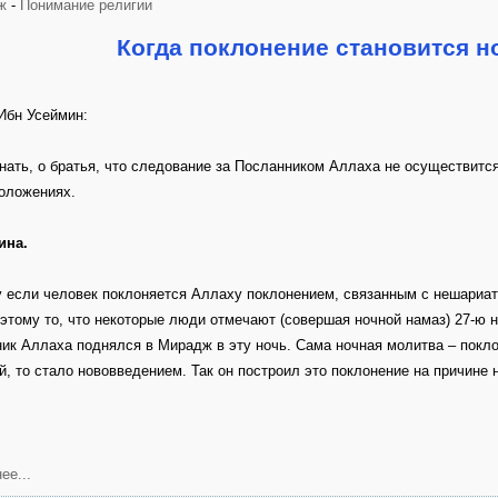
ж
-
Понимание религии
Когда поклонение становится 
Ибн Усеймин:
нать, о братья, что следование за Посланником Аллаха не осуществится
оложениях.
ина.
 если человек поклоняется Аллаху поклонением, связанным с нешариатс
этому то, что некоторые люди отмечают (совершая ночной намаз) 27-ю н
ик Аллаха поднялся в Мирадж в эту ночь. Сама ночная молитва – поклон
й, то стало нововведением. Так он построил это поклонение на причине
ее...