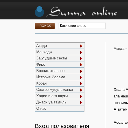
Акида
Акида
-
Манхадж
Заблудшие секты
Фикх
Воспитательное
История Ислама
Коран
Сестре-мусульманке
Хвала А
Хадис и его науки
зла наш
Джарх уа та'диль
правиль
О нас
А затем
Ассалам
Вход пользователя