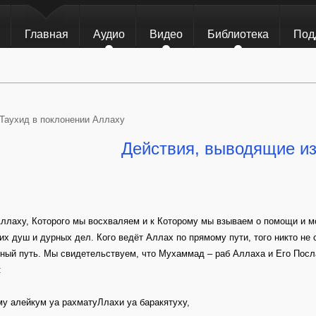
Главная
Аудио
Видео
Библиотека
Под
Таухид в поклонении Аллаху
Действия, выводящие и
ллаху, Которого мы восхваляем и к Которому мы взываем о помощи и 
их душ и дурных дел. Кого ведёт Аллах по прямому пути, того никто не со
ный путь. Мы свидетельствуем, что Мухаммад – раб Аллаха и Его Посл
:
у алейкум уа рахматуЛлахи уа баракятуху,