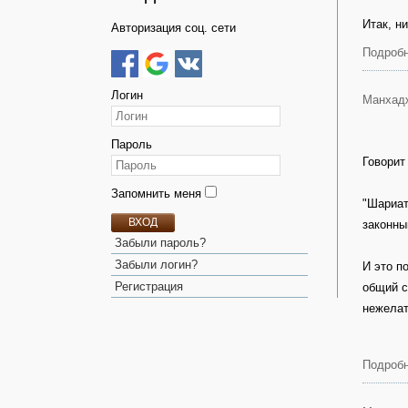
Итак, н
Авторизация соц. сети
Подробн
Логин
Манхад
Пароль
Говорит
Запомнить меня
"Шариат
ВХОД
законны
Забыли пароль?
Забыли логин?
И это п
Регистрация
общий с
нежелат
Подробн