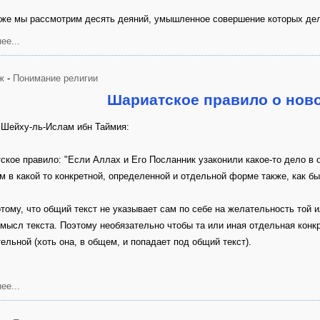
иже мы рассмотрим десять деяний, умыш­ленное совершение которых де
ее...
ж
-
Понимание религии
Шариатское правило о нов
 Шейху-ль-Ислам ибн Таймия:
ское правило: "Если Аллах и Его Посланник узаконили какое-то дело в о
м в какой то конкретной, определенной и отдельной форме также, как 
отому, что общий текст не указывает сам по себе на желательность той 
мысл текста. Поэтому необязательно чтобы та или иная отдельная кон
ельной (хоть она, в общем, и попадает под общий текст).
ее...