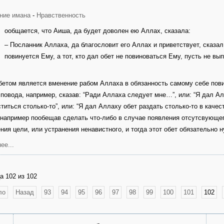
ние имана
-
Нравственность
ообщается, что Аиша, да будет доволен ею Аллах, сказала:
– Посланник Аллаха, да благословит его Аллах и приветствует, сказа
повинуется Ему, а тот, кто дал обет не повиноваться Ему, пусть не вы
бетом является вменение рабом Аллаха в обязанность самому себе пови
 повода, например, сказав: “Ради Аллаха следует мне…”, или: “Я дал Ал
ститься столько-то”, или: “Я дал Аллаху обет раздать столько-то в качес
 например пообещав сделать что-либо в случае появления отсутсвующег
ния цели, или устранения ненавистного, и тогда этот обет обязательно
ее...
а 102 из 102
ло
Назад
93
94
95
96
97
98
99
100
101
102