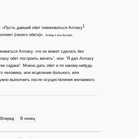
1
л: «Пусть давший обет повиноваться Аллаху
полняет (своего обета)».
Ахмад и аль-Бухари.
новаться Аллаху, что он может сделать без
лаху обет построить мечеть”, или: “Я дал Аллаху
тве садаки”. Можно дать обет и по какому-нибудь
о человека, или исцеления больного, или
 нужно выполнить после осуществления желаемого.
Вперед
В конец