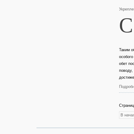
Укрепле
С
Таким о
особого
обет по
поводу,
достиже
Подробн
Страниц
В нача