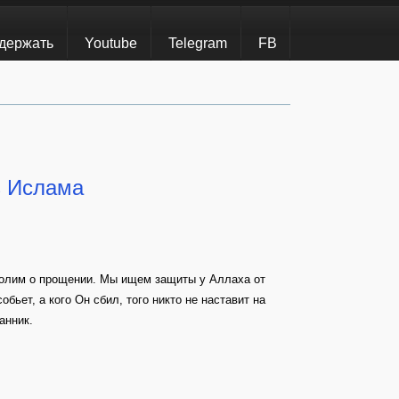
держать
Youtube
Telegram
FB
з Ислама
молим о прощении. Мы ищем защиты у Аллаха от
бьет, а кого Он сбил, того никто не наставит на
анник.