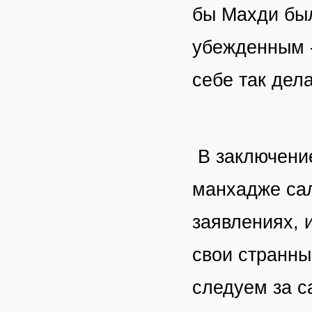
бы Махди был
убежденным -
себе так дел
В заключение
манхадже сал
заявлениях, 
свои странны
следуем за с