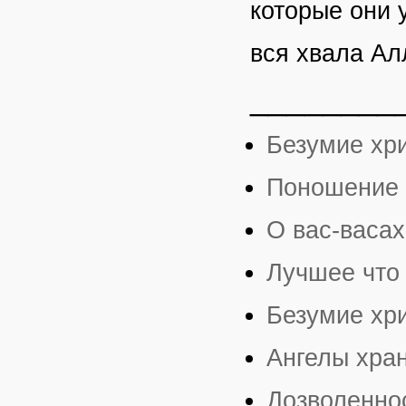
которые они 
вся хвала Ал
________
Безумие хр
Поношение 
О вас-васах
Лучшее что 
Безумие хр
Ангелы хра
Дозволеннос