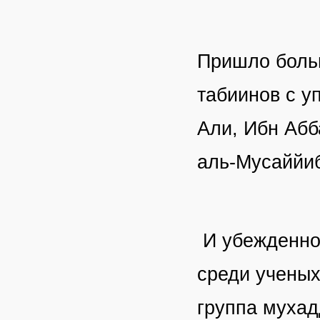
Пришло больш
табиинов с у
Али, Ибн Абб
аль-Мусаййиб
И убежденно
среди ученых
группа мухад