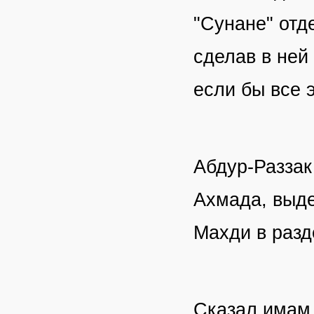
"Сунане" отде
сделав в ней 
если бы все 
Абдур-Раззак
Ахмада, выде
Махди в раз
Сказал имам А