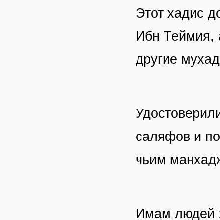
Этот хадис д
Ибн Теймия, 
другие муха
Удостоверили
саляфов и по
чьим манхад
Имам людей х