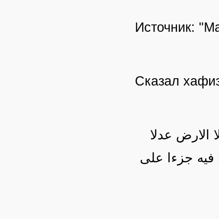
Источник: "М
Сказал хафиз 
 الارض عدلا
 فيه جزءا على