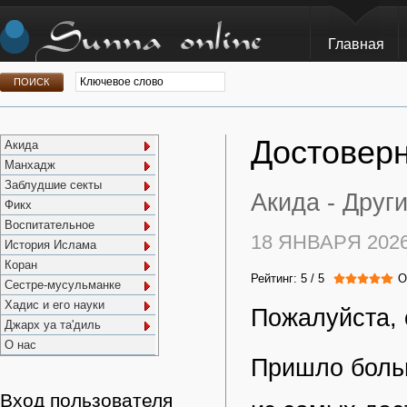
Главная
Достоверн
Акида
Манхадж
Заблудшие секты
Акида -
Друг
Фикх
Воспитательное
18 ЯНВАРЯ 202
История Ислама
Коран
Рейтинг:
5
/
5
О
Сестре-мусульманке
Хадис и его науки
Пожалуйста, 
Джарх уа та'диль
О нас
Пришло боль
Вход пользователя