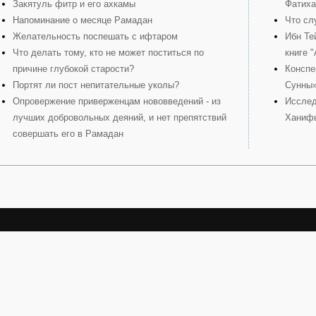
Закятуль фитр и его ахкамы
Фатиха
Напоминание о месяце Рамадан
Что сл
Желательность поспешать с ифтаром
Ибн Те
Что делать тому, кто не может поститься по
книге 
причине глубокой старости?
Конспе
Портят ли пост непитательные уколы?
Сунны
Опровержение приверженцам нововведений - из
Исслед
лучших добровольных деяний, и нет препятствий
Ханиф
совершать его в Рамадан