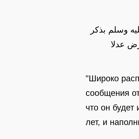
يه وسلم بذكر
رض عدلا
"Широко расп
сообщения о
что он будет 
лет, и напол