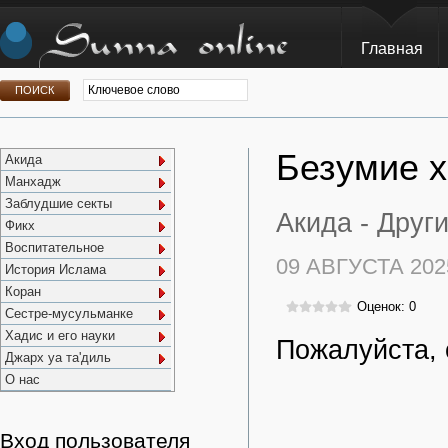
Главная
Безумие х
Акида
Манхадж
Заблудшие секты
Акида -
Друг
Фикх
Воспитательное
09 АВГУСТА 202
История Ислама
Коран
Оценок: 0
Сестре-мусульманке
Хадис и его науки
Пожалуйста, 
Джарх уа та'диль
О нас
Вход пользователя