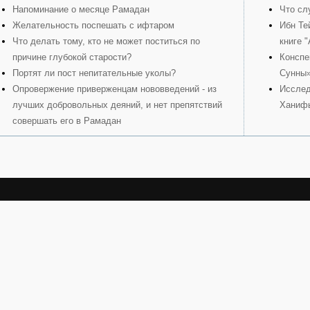
Напоминание о месяце Рамадан
Что сл
Желательность поспешать с ифтаром
Ибн Те
Что делать тому, кто не может поститься по
книге 
причине глубокой старости?
Конспе
Портят ли пост непитательные уколы?
Сунны
Опровержение приверженцам нововведений - из
Исслед
лучших добровольных деяний, и нет препятствий
Ханиф
совершать его в Рамадан