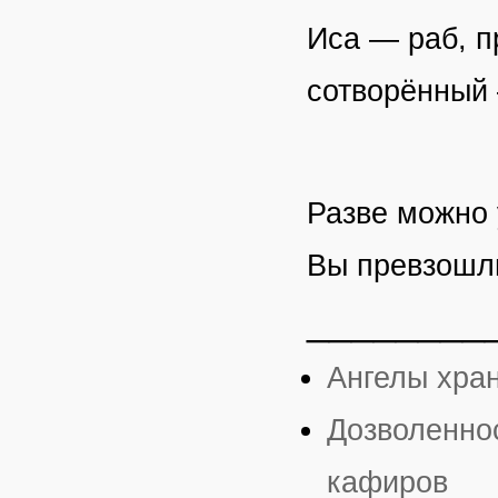
Иса — раб, п
сотворённый 
Разве можно 
Вы превзошли
________
Ангелы хра
Дозволеннос
кафиров