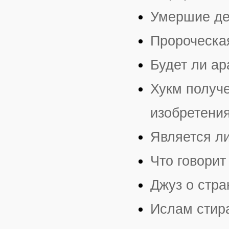
Умершие де
Пророческая
Будет ли а
Хукм получе
изобретени
Является л
Что говорит
Джуз о стра
Ислам стир