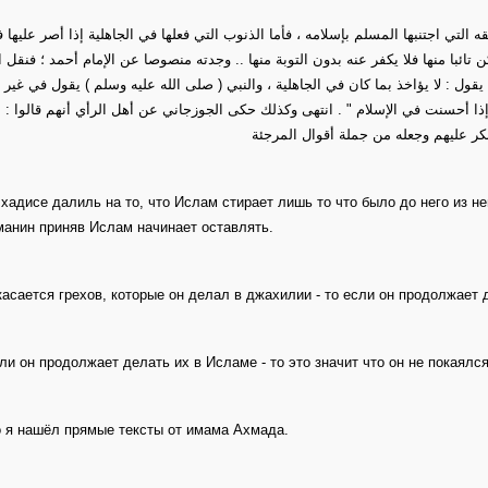
ه التي اجتنبها المسلم بإسلامه ، فأما الذنوب التي فعلها في الجاهلية إذا أصر عليها 
يكن تائبا منها فلا يكفر عنه بدون التوبة منها .. وجدته منصوصا عن الإمام أحمد ؛ فنقل 
ان يقول : لا يؤاخذ بما كان في الجاهلية ، والنبي ( صلى الله عليه وسلم ) يقول في 
إذا أحسنت في الإسلام " . انتهى وكذلك حكى الجوزجاني عن أهل الرأي أنهم قالوا : 
أنكر عليهم وجعله من جملة أقوال المرجئة
 хадисе далиль на то, что Ислам стирает лишь то что было до него из не
анин приняв Ислам начинает оставлять.
касается грехов, которые он делал в джахилии - то если он продолжает 
ли он продолжает делать их в Исламе - то это значит что он не покаялся
о я нашёл прямые тексты от имама Ахмада.