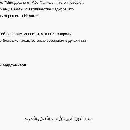
л: "Мне дошло от Абу Ханифы, что он говорил:
ир ему в большом количестве хадисов что
шь хорошим в Исламе".
ий по своим мнениям, что они говорили:
 большие грехи, которые совершал в джахилии -
ий мурджиитов"
وَهَذَا الْقَوْلُ الَّذِي تَدُلُّ عَلَيْهِ النُّقُولُ وَالنُّصُوصُ