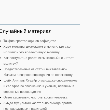
Случайный материал
Такфир простолюдинов-рафидитов
Хукм молитвы джамаатом в мечети, где уже
молились эту коллективную молитву
Как поступить с работником который не читает
молитву?
Предостережение от статьи выставленной
Имамом в вопросе оправдания по невежеству
Шейх Али аль Худейр о манхадже сподвижников
и саляфов по отношению к ученым, впавшим в
серьезные нововведения
Ответ касательно чистоты крови человека
Акыда мусульман касательно выхода против
несправедливых правителей