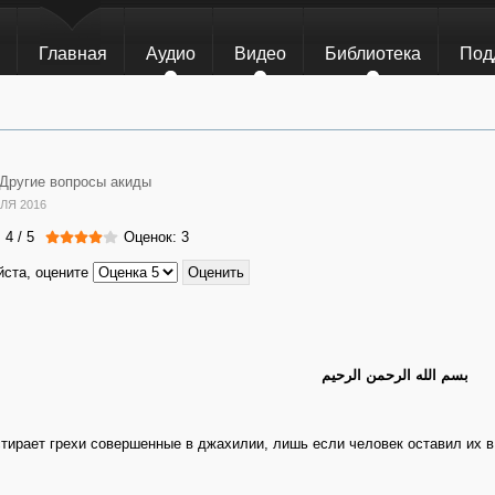
Главная
Аудио
Видео
Библиотека
Под
Другие вопросы акиды
ЛЯ 2016
:
4
/
5
Оценок: 3
ста, оцените
بسم الله الرحمن الرحيم
тирает грехи совершенные в джахилии, лишь если человек оставил их 