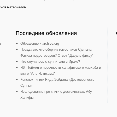
ься материалом:
Последние обновления
в
Обращение к archive.org
Правда ли, что сборник гомостихов Султана
Фатиха недостоверен? Ответ "Даруль фикру"
Что случилось с суннитами в Ираке?
Ибн Теймия о порочности ханафитского мазхаба в
книге "Аль Истикама"
Конспект книги Рида Зейдана «Достоверность
Сунны»
Исследование про книги о достоинствах Абу
Ханифы