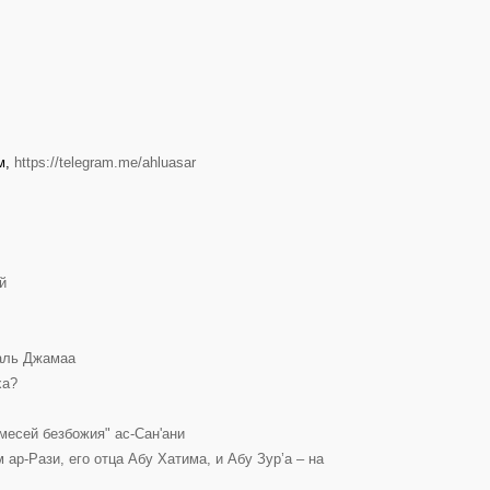
м,
https://telegram.me/ahluasar
й
уаль Джамаа
ха?
месей безбожия" ас-Сан'ани
ар-Рази, его отца Абу Хатима, и Абу Зур’а – на