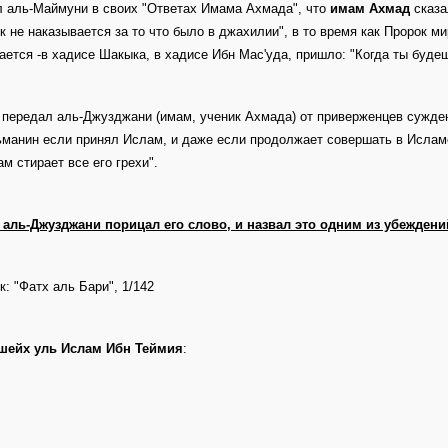
 аль-Маймуни в своих "Ответах Имама Ахмада", что
имам Ахмад
сказа
к не наказывается за то что было в джахилии", в то время как Пророк м
ается -в хадисе Шакыка, в хадисе Ибн Мас'уда, пришло: "Когда ты буде
 передал аль-Джузджани (имам, ученик Ахмада) от приверженцев сужден
манин если принял Ислам, и даже если продолжает совершать в Исламе
ам стирает все его грехи".
 аль-Джузджани порицал его слово, и назвал это одним из убежден
к: "Фатх аль Бари", 1/142
шейх уль Ислам Ибн Теймия
: