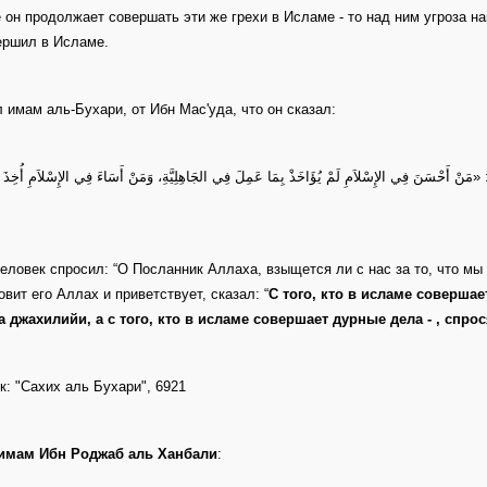
 он продолжает совершать эти же грехи в Исламе - то над ним угроза нак
ершил в Исламе.
 имам аль-Бухари, от Ибн Мас'уда, что он сказал:
َ: «مَنْ أَحْسَنَ فِي الإِسْلاَمِ لَمْ يُؤَاخَذْ بِمَا عَمِلَ فِي الجَاهِلِيَّةِ، وَمَنْ أَسَاءَ فِي الإِسْلاَمِ أُخِذَ بِا
еловек спросил: “О Посланник Аллаха, взыщется ли с нас за то, что мы
овит его Аллах и приветствует, сказал: “
С того, кто в исламе совершает
 джахилийи, а с того, кто в исламе совершает дурные дела - , спрос
к: "Сахих аль Бухари", 6921
имам Ибн Роджаб аль Ханбали
: