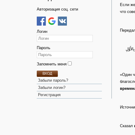
Если же
Авторизация соц. сети
что сов
Передал
Логин
Пароль
لأَوَّلِ
Запомнить меня
ВХОД
«Один ч
Забыли пароль?
благосл
Забыли логин?
времена
Регистрация
Источни
Сказал