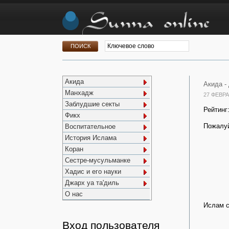
Акида
Акида -
Манхадж
27 ФЕВРА
Заблудшие секты
Рейтинг
Фикх
Пожалуй
Воспитательное
История Ислама
Коран
Сестре-мусульманке
Хадис и его науки
Джарх уа та'диль
О нас
Ислам с
Вход пользователя