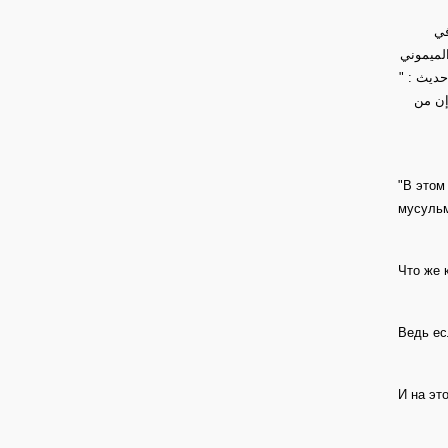
في
الميموني
غير حديث
إن من
"В этом
мусульм
Что же 
Ведь ес
И на эт