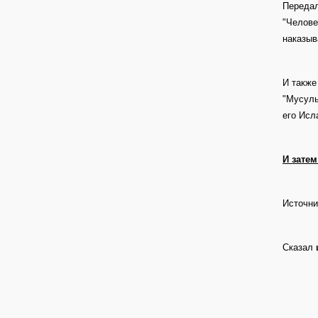
Передал
"Челове
наказыв
И также
"Мусуль
его Исл
И затем
Источни
Сказал