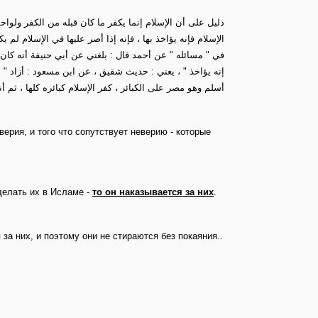
دليل على أن الإسلام إنما يكفر ما كان قبله من الكفر ولواحق
الإسلام فإنه يؤاخذ بها ، فإنه إذا أصر عليها في الإسلام لم 
في " مسائله " عن أحمد قال : بلغني عن أبي حنيفة أنه ك : "
إنه يؤاخذ " ، يعني : حديث شقيق ، عن ابن مسعود : أزاد " 
أسلم وهو مصر على الكبائر ، كفر الإسلام كبائره كلها ، ثم 
верия, и того что сопутствует неверию - которые
делать их в Исламе -
то он наказывается за них
.
 за них, и поэтому они не стираются без покаяния..