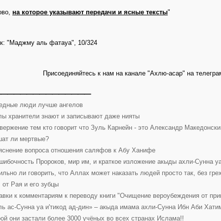
ово,
на которое указывают передачи и ясные тексты
"
к: "Маджму аль фатауа", 10/324
Присоединяйтесь к нам на канале "Ахлю-асар" на телегра
_______________
едные люди лучше ангелов
лы хранители знают и записывают даже нияты
вержение тем кто говорит что Зуль Карнейн - это Александр Македонски
ат ли мертвые?
яснение вопроса отношения саляфов к Абу Ханифе
шибочность Пророков, мир им, и краткое изложение акыды ахли-Сунна 
ильно ли говорить, что Аллах может наказать людей просто так, без гре
 от Рая и его зубцы
авки к комментариям к переводу книги "Очищение вероубеждения от при
ль ас-Сунна уа и'тикод ад-дин» – акыда имама ахли-Сунна Ибн Аби Хатим 
рой они застали более 3000 учёных во всех странах Ислама!!