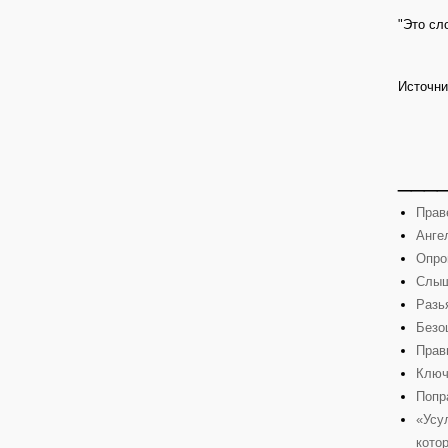
"Это сл
Источни
___
Прав
Анге
Опро
Слыш
Разь
Безо
Прав
Ключ
Попр
«Усу
кото