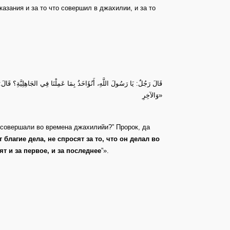
азания и за то что совершил в джахилии, и за то
قَالَ رَجُلٌ: يَا رَسُولَ اللَّهِ، أَنُؤَاخَذُ بِمَا عَمِلْنَا فِي الجَاهِلِيَّةِ؟ قَال
وَالآخِرِ»
 совершали во времена джахилийи?” Пророк, да
 благие дела, не спросят за то, что он делал во
ят и за первое, и за последнее
”».