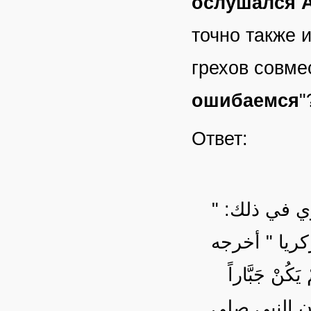
ослушался А
точно также 
грехов совме
ошибаемся
"
Ответ:
مروي في ذلك
كريا " أخرجه
ْ جَبَّاراً
يب يذكر أن النبي صلى