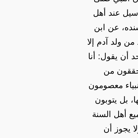
سيل عند أهل
ده، عن ابن
ن ولد آدم إلا
 أن يقول: أنا
يه المحققون من
أنبياء معصومون
ا، بل يتوبون
يع أهل السنة
ا يجوز أن