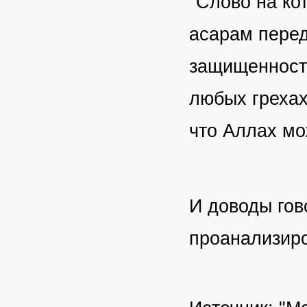
"Слово на ко
асарам перед
защищенности
любых грехах
что Аллах мо
И доводы гов
проанализиро