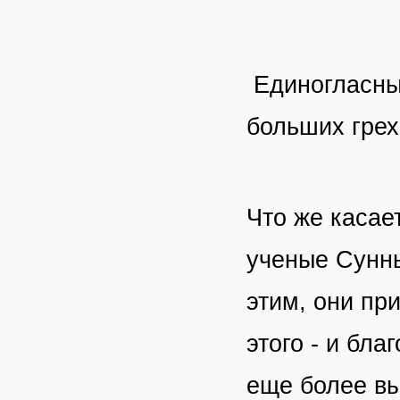
Единогласны
больших грех
Что же касае
ученые Сунны
этим, они пр
этого - и бл
еще более в