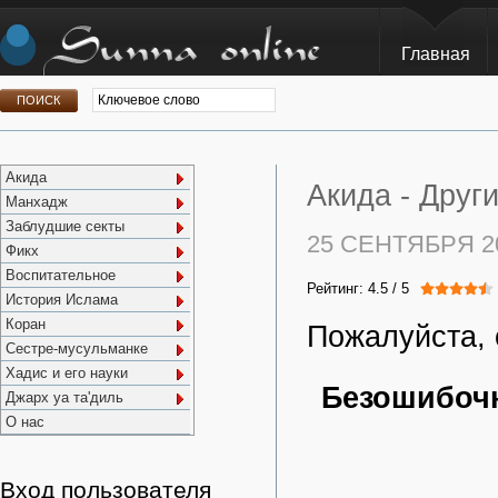
Главная
Акида
Акида -
Друг
Манхадж
Заблудшие секты
25 СЕНТЯБРЯ 2
Фикх
Воспитательное
Рейтинг:
4.5
/
5
История Ислама
Коран
Пожалуйста, 
Сестре-мусульманке
Хадис и его науки
Безошибочн
Джарх уа та'диль
О нас
Вход пользователя