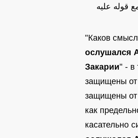
{: 121] ، وكذلك داود مع قوله عليه
"Каков смысл
ослушался А
Закарии
" - 
защищены от 
защищены от г
как предельно
касательно с