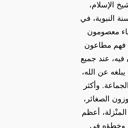
يخ الإسلام
نة النبوية، في
ياء معصومون
، فهم مطاعون
 فيه، عند جميع
 يبلغه عن الله
لجماعة. وأكثر
جوزون الصغائر
المنْزلة، أعظم
ل، وخطؤه في