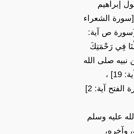
لَمْنَا} الآية [سورة الأعراف آية: 23] ، وقول إبراهيم
ِينِ} [سورة الشعراء
الآية [سورة ص آية
24] ، رَحْمَتِكَ
ورة الأعراف آية: 151] ، وقوله عن نبيه صلى الله
عليه وسلم {وَاسْتَغْفِرْ لِذَنْبِكَ وَلِلْمُؤْمِنِينَ} الآية [سورة محمد آية: 19] ،
وقوله: {لِيَغْفِرَ لَكَ اللَّهُ مَا تَقَدَّمَ مِنْ ذَنْبِكَ وَمَا تَأَخَّرَ} الآية [سورة الفتح آية: 2]
له عليه وسلم
ه، وآخره