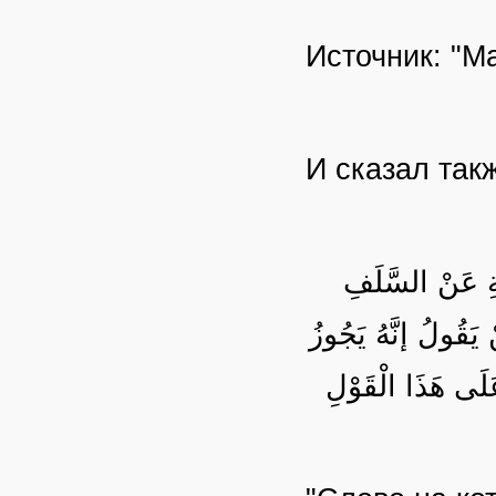
Источник: "М
И сказал так
لَةِ عَنْ السَّلَفِ
يَقُولُ إنَّهُ يَجُوزُ
عَلَى هَذَا الْقَوْلِ