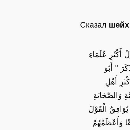
Сказал
шейх
ُ أَكْثَرِ عُلَمَاءِ
كَرَ " أَبُو
ثَرِ أَهْلِ
َةِ وَالصَّحَابَةِ
 يُوَافِقُ الْقَوْلَ
..ا وَأَعْظَمُهُمْ