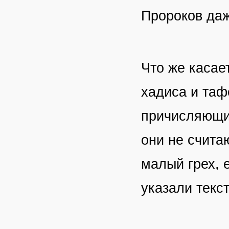
Пророков даж
Что же касае
хадиса и таф
причисляющих
они не счита
малый грех, 
указали текс