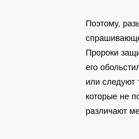
Поэтому, раз
спрашивающег
Пророки защи
его обольсти
или следуют 
которые не п
различают м