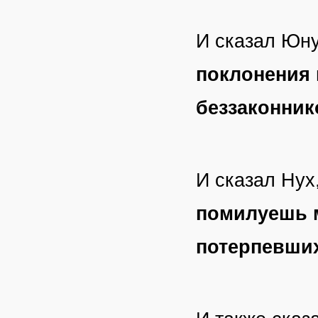
И сказал Юну
поклонения 
беззаконник
И сказал Нух,
помилуешь м
потерпевши