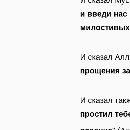
И сказал Муса
и введи нас
милостивых
И сказал Алл
прощения за
И сказал так
простил теб