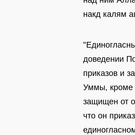
накд калям а
"Единогласны
доведении По
приказов и з
Уммы, кроме 
защищен от о
что он прика
единогласно