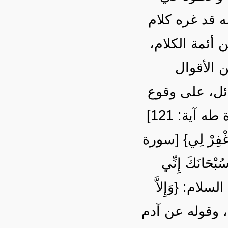
ه قد غره كلام
 أئمة الكلام
 الأقوال
ئل، على وقوع
الذنوب منهم؟ ! كقوله تعالى: {وَعَصَى آدَمُ رَبَّهُ فَغَوَى} [سورة طه آية: 121]
، ِرْ لِي} [سورة
ُبْحَانَكَ إِنِّي
] ، وقول نوح عليه السلام: {وَإِلاَّ
 لِي وَتَرْحَمْنِي أَكُنْ مِنَ الْخَاسِرِينَ} [سورة هود آية: 47] ، وقوله عن آدم