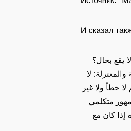
Источник: "М
И сказал так
لا يقع بحال؟
المعتزلة: لا
لا خطأ ولا غير
مهور متكلمي
إذا كان مع