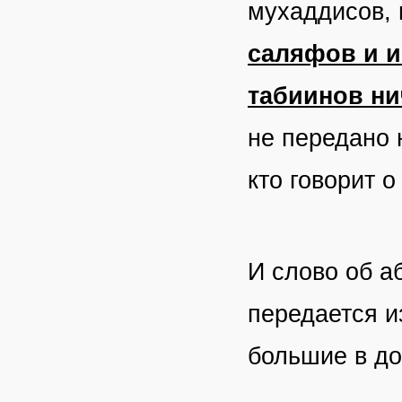
мухаддисов, 
саляфов и и
табиинов ни
не передано н
кто говорит 
И слово об а
передается и
большие в до