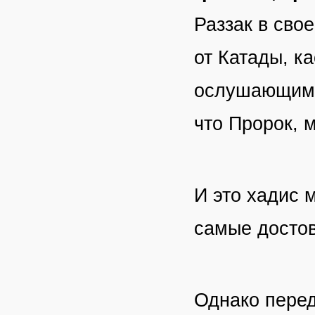
Раззак в сво
от Катады, к
ослушающимся
что Пророк, м
И это хадис 
самые достов
Однако перед