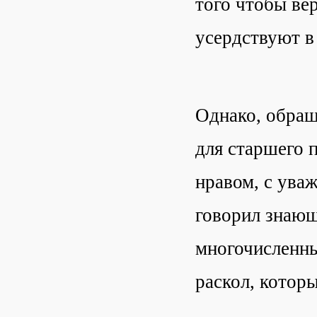
того чтобы ве
усердствуют в
Однако, обращ
для старшего 
нравом, с уваж
говорил знающ
многочисленны
раскол, котор