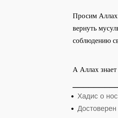
Просим Аллаха
вернуть мусул
соблюдению св
А Аллах знает
________
Хадис о но
Достоверен