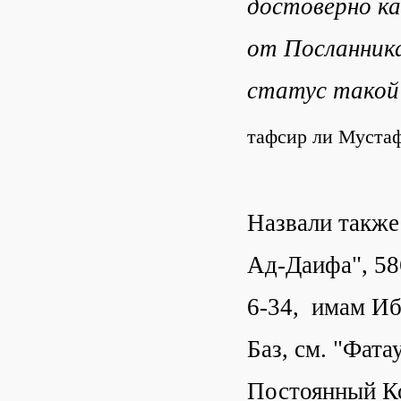
достоверно ка
от Посланника
статус такой 
тафсир ли Мустаф
Назвали также
Ад-Даифа", 58
6-34, имам Иб
Баз, см. "Фата
Постоянный Ко