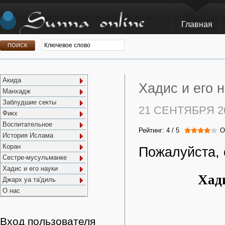
Главная
Акида
Хадис и его н
Манхадж
Заблудшие секты
21 СЕНТЯБРЯ 2
Фикх
Воспитательное
Рейтинг:
4
/
5
О
История Ислама
Коран
Пожалуйста, 
Сестре-мусульманке
Хадис и его науки
Хад
Джарх уа та'диль
О нас
Вход пользователя