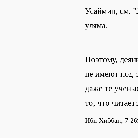
Усаймин, см. "
уляма.
Поэтому, деян
не имеют под 
даже те ученые
то, что читает
Ибн Хиббан, 7-26