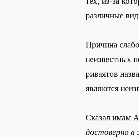
тех, из-за ко
различные вид
Причина слабос
неизвестных п
риваятов назва
являются неиз
Сказал имам 
достоверно в 