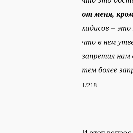
что это досто
от меня, кро
хадисов – это
что в нем утв
запретил нам 
тем более зап
1/218
И этот вопрос 