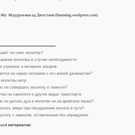
Абу Абдуррахман ад Дагестани (Imamdag.wordpress.com)
_______________
шает ли смех молитву?
ывание молитвы в случае необходимости
я утренних и вечерних азкаров
ается ли намаз человека с его женой джамаатом?
 молитвы витр
о ли совершать молитву в темноте?
тва на самолете и других видах транспорта
о ли делать дуа в молитве не на арабском языке?
делать зикры при обьединении молитв в пути?
делать с намазом, оставленным без оправдания
ься материалом: