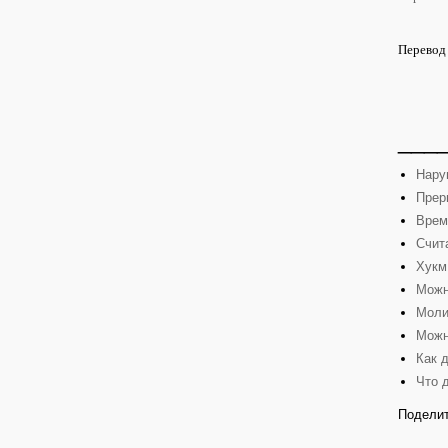
Перевод 
___
Нару
Прер
Врем
Счит
Хукм
Можн
Моли
Можн
Как 
Что 
Поделит