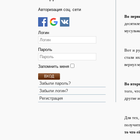
Авторизация соц. сети
Во перв
десятил
мусульма
Логин
Пароль
Вот и р
стали и
вернул м
Запомнить меня
ВХОД
Забыли пароль?
Во втор
Забыли логин?
того, чт
другие и
Регистрация
Для тех,
получить
то что е