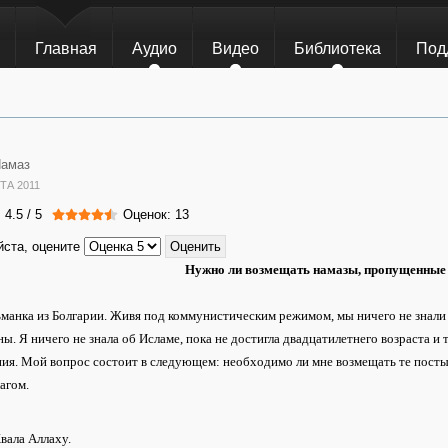
Главная
Аудио
Видео
Библиотека
Под
амаз
ТА 2011
:
4.5
/
5
Оценок: 13
ста, оцените
Нужно ли возмещать намазы, пропущенные
манка из Болгарии. Живя под коммунистическим режимом, мы ничего не знали 
ы. Я ничего не знала об Исламе, пока не достигла двадцатилетнего возраста и 
ия. Мой вопрос состоит в следующем: необходимо ли мне возмещать те посты 
агом.
вала Аллаху.