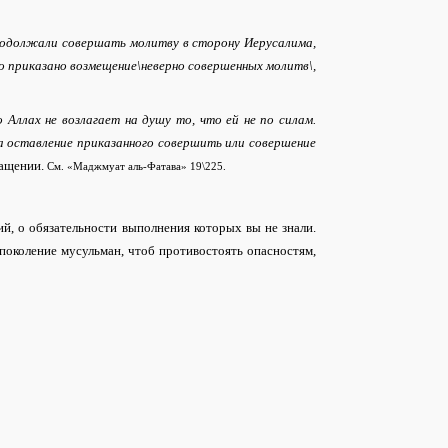
 продолжали совершать молитву в сторону Иерусалима,
ыло приказано возмещение\неверно совершенных молитв\,
ллах не возлагает на душу то, что ей не по силам.
а оставление приказанного совершить или совершение
ращении.
См. «Маджмуат аль-Фатава» 19\225.
й, о обязательности выполнения которых вы не знали.
 поколение мусульман, чтоб противостоять опасностям,