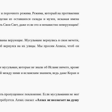
го и порочного режима. Режима, который на протяжении
делая из оставшихся склады и музеи, искажая имена
ь Свои Свет, даже если это и ненавистно неверующим!
ованы верующие. Мусульмане вернулись в свои мечети,
жаб вернулся на их улицы. Мы просим Аллаха, чтоб он
е мусульман, которые не знали об Исламе ничего, кроме
ой между ними и исламским знанием, ведь даже Коран и
щать пропущенное поклонение. Если мусульманин не мог
требуется. Аллах сказал:
«Аллах не возлагает на душу