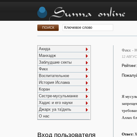
Акида
Фикх -
Н
Манхадж
12 АВГУС
Заблудшие секты
Рейтинг
Фикх
Пожалуй
Воспитательное
История Ислама
Коран
Сестре-мусульманке
Я мусуль
Хадис и его науки
запрещен
Джарх уа та'диль
требован
О нас
Аллах бл
Вход пользователя
Ответ:
Х