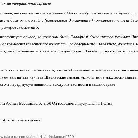
л им возмещать пропущенное.
омнения, что некоторые мусульмане в Мекке и в других поселениях Аравии,
них не дошло, что къибла (направление для молитвы) поменялась, но им не б
 примеров множество.
тветствует основе, на которой были Салафы и большинство ученных: Что А
м обязанности является возможность \ее совершить\. Наказание, ложится з
ого, после установления «худжи»-шариатского довода».
Конец цитаты в сок
тствии с этим вышесказанным, вам не обязательно возмещение тех поклонени
уем вам начать изучать Шариатские знания, углубляться в них, воспитывать
стоят перед мусульманами по всюду и в частности в вашей стране.
им Аллаха Всевышнего, чтоб Он возвеличил мусульман и Ислам.
у об этом ведомо лучше
ww.islam-qa.com/ar/cat/141/ref/islamqa/97501