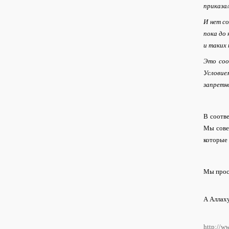
приказа
И нет с
пока до 
и таких
Это соо
Условие
запретн
В соотве
Мы совет
которые 
Мы прос
А Аллах
http://w