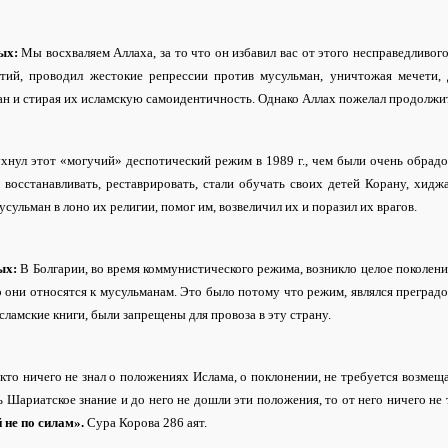
ых:
Мы восхваляем Аллаха, за то что он избавил вас от этого несправедливо
етий, проводил жестокие репрессии против мусульман, уничтожая мечети, 
н и стирая их исламскую самоидентичность. Однако Аллах пожелал продолжит
ухнул этот «могучий» деспотический режим в 1989 г., чем были очень обрад
х восстанавливать, реставрировать, стали обучать своих детей Корану, хид
усульман в лоно их религии, помог им, возвеличил их и поразил их врагов.
ых:
В Болгарии, во время коммунистического режима, возникло целое поколени
о они относятся к мусульманам. Это было потому что режим, являлся преград
сламские книги, были запрещены для провоза в эту страну.
 кто ничего не знал о положениях Ислама, о поклонении, не требуется возме
 Шариатское знание и до него не дошли эти положения, то от него ничего не 
й не по силам».
Сура Корова 286 аят.