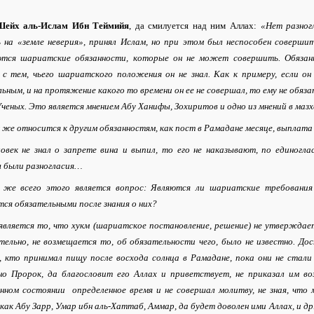
Шейх аль-Ислам Ибн Теймийя
, да смилуется над ним Аллах:
«Нет разног
ь на «земле неверия», принял Ислам, но при этом был неспособен совершит
ются шариатские обязанности, которые он не может совершить. Обязан
 с тем, чьего шариатского положения он не знал. Как к примеру, если он
ьным, и на протяжение какого то времени он ее не совершал, то ему не обяз
ченых. Это является мнением Абу Ханифы, Зохиритов и одно из мнений в маз
же относится к другим обязанностям, как пост в Рамадане месяце, выплата 
ловек не знал о запрете вина и выпил, то его не наказывают, по единогл
 были разногласия…
 же всего этого является вопрос: Являются ли шариатские требования
ся обязательными после знания о них?
является то, что хукм (шариатское постановление, решение) не утверждает
тельно, не возмещается то, об обязательности чего, было не известно. До
, кто принимал пищу после восхода солнца в Рамадане, пока они не стали
 но Пророк, да благословит его Аллах и приветствует, не приказал им в
енном состоянии определенное время и не совершал молитву, не зная, чт
 как Абу Зарр, Умар ибн аль-Хаттаб, Аммар, да будет доволен ими Аллах, и др