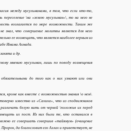
ласия между мусульманами, в том, что если кто-то,
ь переселение \на «землю мусульман»\, то на него не
ность возлагается по мере возможности. Таким же
 не знал, что совершение молитвы является для него
ательно ее возмещать, что является наиболее верным из
хабе Имама Ахмада.
закята и др.
асному мнению мусульман, лишь по поводу возмещения
 обязательными до того как о них узнают или они
ся, кроме как вместе с возможностью знания \о нем\.
стоверно известно из «Сахиха», что из сподвижников
 различать белую нить от черной \положив их перед
озмещать их пост. Из них были те, кто оставался в
о можно ее совершать совершив «тайямум» (очищение
. Пророк, да благословит его Аллах и приветствует, не