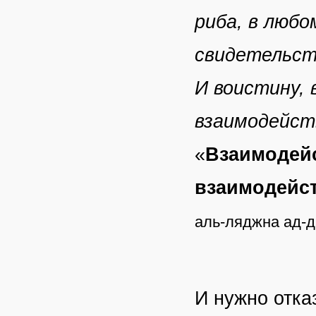
риба, в любо
свидетельств
И воистину, 
взаимодейств
«
Взаимодейс
взаимодейст
аль-ляджна ад-д
И нужно отка