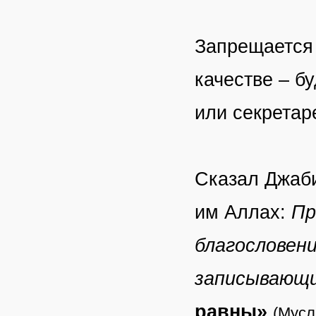
Запрещается 
качестве – б
или секретар
Сказал Джаби
им Аллах:
Пр
благословени
записывающи
равны»
(Мусл