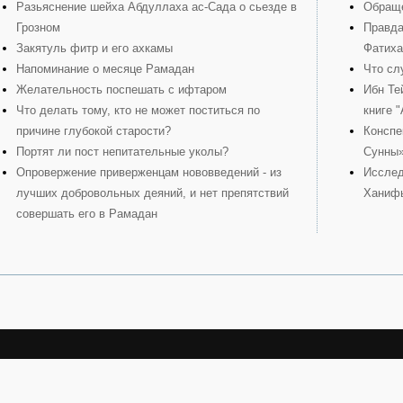
Разьяснение шейха Абдуллаха ас-Сада о сьезде в
Обраще
Грозном
Правда
Закятуль фитр и его ахкамы
Фатиха
Напоминание о месяце Рамадан
Что сл
Желательность поспешать с ифтаром
Ибн Те
Что делать тому, кто не может поститься по
книге 
причине глубокой старости?
Конспе
Портят ли пост непитательные уколы?
Сунны
Опровержение приверженцам нововведений - из
Исслед
лучших добровольных деяний, и нет препятствий
Ханиф
совершать его в Рамадан