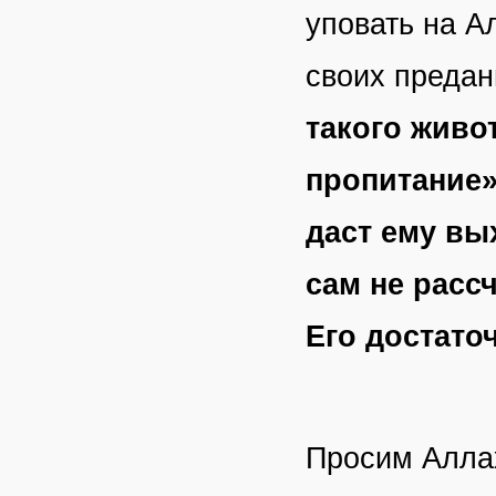
уповать на А
своих преда
такого живот
пропитание
даст ему вых
сам не рассч
Его достато
Просим Аллах