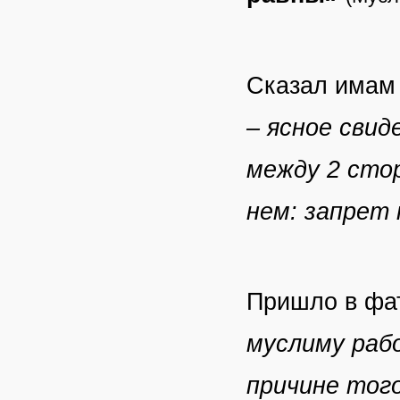
Сказал имам 
– ясное сви
между 2 стор
нем: запрет
Пришло в фа
муслиму раб
причине тог