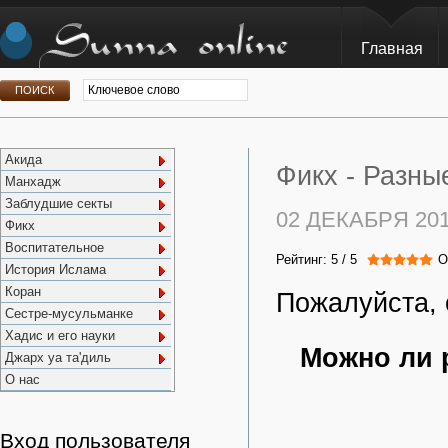
Главная
Акида
Фикх -
Разны
Манхадж
Заблудшие секты
02 ДЕКАБРЯ 20
Фикх
Воспитательное
Рейтинг:
5
/
5
О
История Ислама
Коран
Пожалуйста, 
Сестре-мусульманке
Хадис и его науки
Можно ли 
Джарх уа та'диль
О нас
Вход пользователя