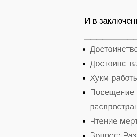
И в заключен
________
Достоинств
Достоинств
Хукм работ
Посещение м
распростра
Чтение мер
Вопрос: Ра