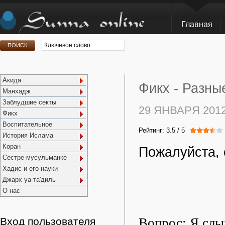
Главная
Акида
Фикх -
Разны
Манхадж
Заблудшие секты
29 ЯНВАРЯ 201
Фикх
Воспитательное
Рейтинг:
3.5
/
5
История Ислама
Коран
Пожалуйста, 
Сестре-мусульманке
Хадис и его науки
Джарх уа та'диль
О нас
Вопрос: Я слы
Вход пользователя