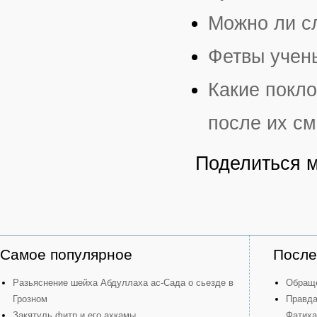
Можно ли с
Фетвы учен
Какие покл
после их см
Поделиться 
Самое популярное
После
Разьяснение шейха Абдуллаха ас-Сада о сьезде в
Обраще
Грозном
Правда
Закятуль фитр и его ахкамы
Фатиха