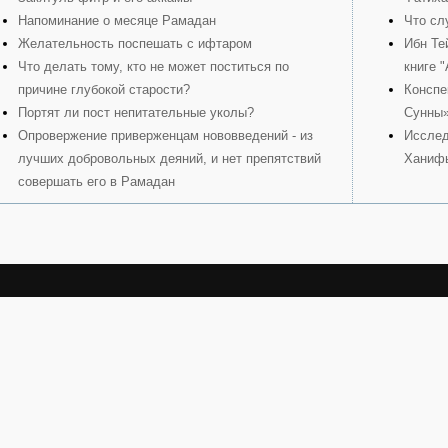
Напоминание о месяце Рамадан
Что сл
Желательность поспешать с ифтаром
Ибн Те
Что делать тому, кто не может поститься по
книге 
причине глубокой старости?
Конспе
Портят ли пост непитательные уколы?
Сунны
Опровержение приверженцам нововведений - из
Исслед
лучших добровольных деяний, и нет препятствий
Ханиф
совершать его в Рамадан