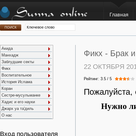
Главная
Акида
Фикх -
Брак и
Манхадж
Заблудшие секты
22 ОКТЯБРЯ 20
Фикх
Воспитательное
Рейтинг:
3.5
/
5
История Ислама
Коран
Пожалуйста, 
Сестре-мусульманке
Хадис и его науки
Нужно л
Джарх уа та'диль
О нас
Вход пользователя