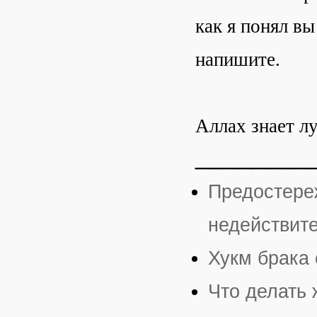
как я понял в
напишите.
Аллах знает л
________
Предостере
недействит
Хукм брака
Что делать