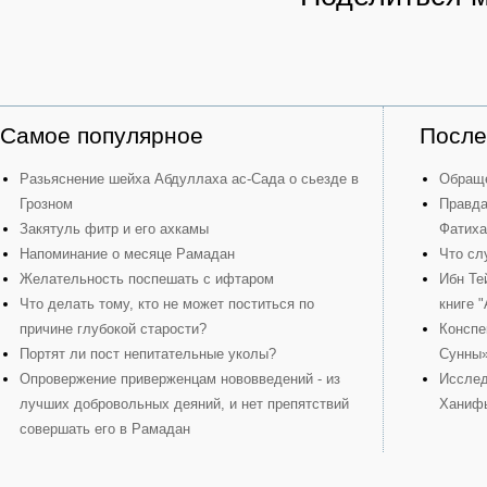
Самое популярное
После
Разьяснение шейха Абдуллаха ас-Сада о сьезде в
Обраще
Грозном
Правда
Закятуль фитр и его ахкамы
Фатиха
Напоминание о месяце Рамадан
Что сл
Желательность поспешать с ифтаром
Ибн Те
Что делать тому, кто не может поститься по
книге 
причине глубокой старости?
Конспе
Портят ли пост непитательные уколы?
Сунны
Опровержение приверженцам нововведений - из
Исслед
лучших добровольных деяний, и нет препятствий
Ханиф
совершать его в Рамадан