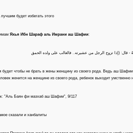
 лучшим будет избегать этого
 имам
Яхья Ибн Шараф аль Имрани аш Шафии
:
َّهُ - قال: (إذا تزوج الرجل من عشيرته.. فالغالب على ولده الحمق
 будет чтобы не брать в жены женщину из своего рода. Ведь аш Шафии -
еловек женится на женщине из своего рода, ребенок выходит умственно 
к: "Аль Баян фи мазхаб аш Шафии", 9/117
амое сказали и ханбалиты