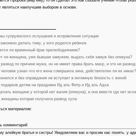
ается Пророка (мир ему) то он сделал это как сказали ученые чтобы указа
т являться наилучшим выбором в основе.
_______________
мы супружеского ослушания и исправления ситуации
узаконено делать тому, у кого родился ребенок
ется ли временный брак прелюбодеянием?
т ли женщина, уже бывшая замужем, выдать себя замуж без опекуна?
 развод по причине мужа, он не имеет права брать махр, и это не развод
 человек узнал что его жена совершила зина, действителен ли их никах?
женился и без оправдания не вступает в интимную близость с женой
 подарков детям на праздники Ид аль Фитр и Ид аль Адха
делать женщине у которой нет валия (опекуна), и она вместе где нет исл
 женщины которая получила развод хула
ься материалом:
ь комментарий
у алейкум братья и сестры! Уведомляем вас и просим нас понять: у ад