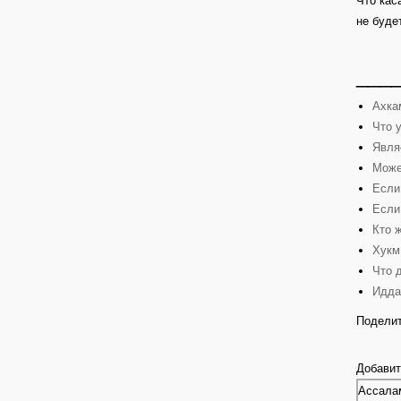
Что кас
не буде
___
Ахка
Что 
Явля
Може
Если
Если
Кто 
Хукм
Что 
Идда
Поделит
Добавит
Ассалам