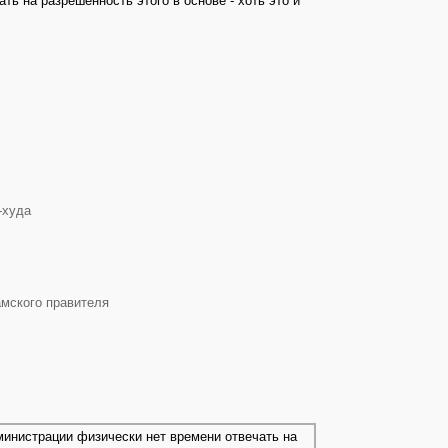
ть на разрешенность этого в основе - хоть это и
-худа
амского правителя
министрации физически нет времени отвечать на