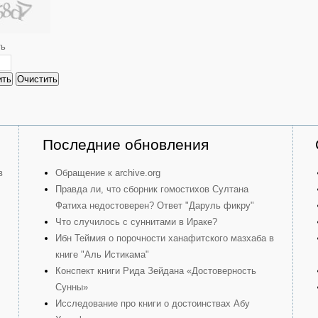
ть
ить
Очистить
Последние обновления
в
Обращение к archive.org
Правда ли, что сборник гомостихов Султана
Фатиха недостоверен? Ответ "Даруль фикру"
Что случилось с суннитами в Ираке?
Ибн Теймия о порочности ханафитского мазхаба в
книге "Аль Истикама"
Конспект книги Рида Зейдана «Достоверность
Сунны»
Исследование про книги о достоинствах Абу