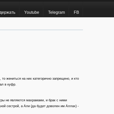
держать
Youtube
Telegram
FB
 то жениться на них категорично запрещено, и кто
пал в куфр.
тры не являются махрамами, и брак с ними
ной сестрой, а Али (да будет доволен им Аллах) -