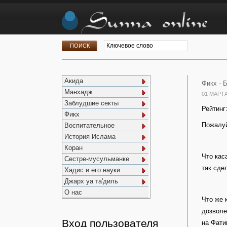
Акида
Фикх -
Б
Манхадж
01 МАРТА
Заблудшие секты
Рейтинг
Фикх
Пожалуй
Воспитательное
История Ислама
Коран
Что кас
Сестре-мусульманке
так сде
Хадис и его науки
Джарх уа та'диль
О нас
Что же 
дозволе
Вход пользователя
на Фати