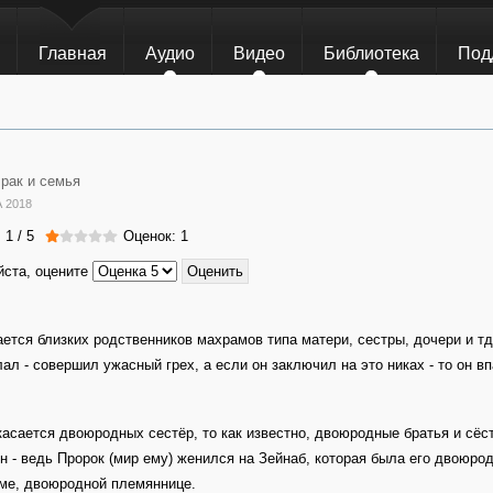
Главная
Аудио
Видео
Библиотека
Под
рак и семья
 2018
:
1
/
5
Оценок: 1
ста, оцените
ается близких родственников махрамов типа матери, сестры, дочери и тд,
лал - совершил ужасный грех, а если он заключил на это никах - то он в
касается двоюродных сестёр, то как известно, двоюродные братья и сёс
н - ведь Пророк (мир ему) женился на Зейнаб, которая была его двоюрод
ме, двоюродной племяннице.