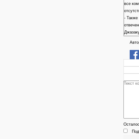
все ком
отсутст
- Также
отвече
Джазак
Авто
Остало
Под