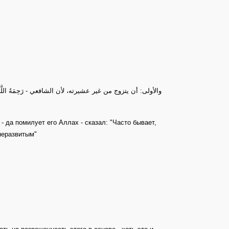
والأولى: أن يتزوج من غير عشيرته، لأن الشافعي - رَحِمَهُ الل
 да помилует его Аллах - сказал: "Часто бывает,
неразвитым"