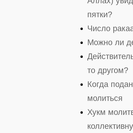
Аллах) увид
пятки?
Число ракаа
Можно ли д
Действитель
то другом?
Когда подан
молиться
Хукм молитв
коллективн