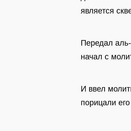
является ск
Передал аль-
начал с моли
И ввел молит
порицали его