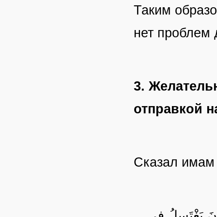
Таким образо
нет проблем 
3. Желатель
отправкой н
Сказал има
َانَ يَغْتَسِلُ فِي