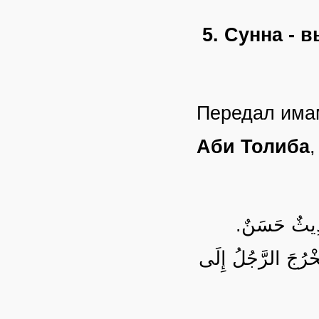
5. Сунна - 
Передал има
Аби Толиба
,
حَدِيثٌ حَسَنٌ
َخْرُجَ الرَّجُلُ إِلَى