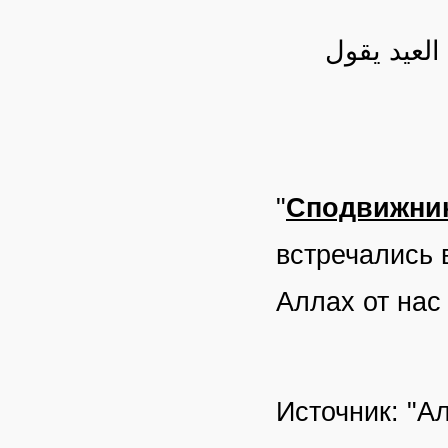
العيد يقول
"
Сподвижник
встречались 
Аллах от нас
Источник: "А