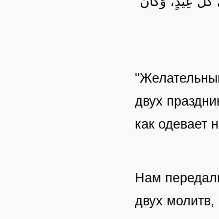
 كُلِّ عِيدٍ، وَكَانَ
"Желательным
двух праздни
как одевает 
Нам передал
двух молитв,