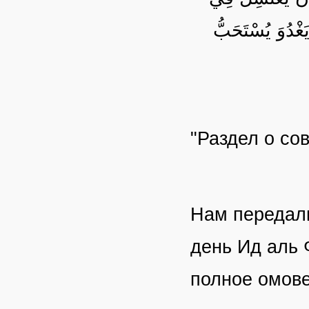
غْدُوَ يُسْتَحَبُّ
"Раздел о со
Нам передал
день
Ид
аль 
полное омове