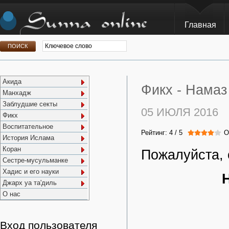
Главная
Акида
Фикх -
Намаз
Манхадж
Заблудшие секты
05 ИЮЛЯ 2016
Фикх
Воспитательное
Рейтинг:
4
/
5
О
История Ислама
Коран
Пожалуйста, 
Сестре-мусульманке
Хадис и его науки
Н
Джарх уа та'диль
О нас
Вход пользователя