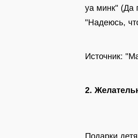
уа минк" (Да 
"Надеюсь, чт
Источник: "М
2. Желатель
Подарки детя