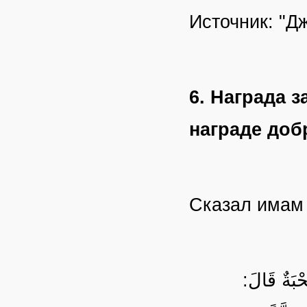
Источник: "Д
6. Награда 
награде доб
Сказал има
حْبَةٌ قَالَ