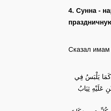
4. Сунна - 
праздничну
Сказал има
 كَمَا يَلْبَسُ فِي
نِ عَلَيْهِ ثِيَابُ