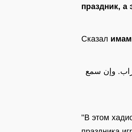
праздник, а
Сказал
имам
عراب. وإن سمع
"В этом хади
праздника иг