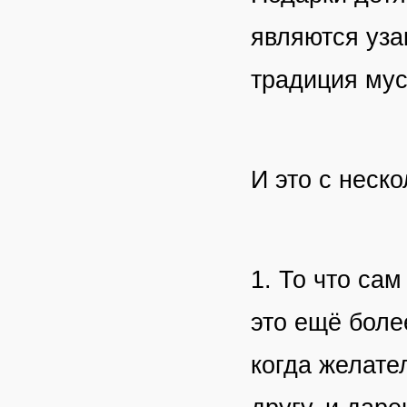
являются уза
традиция му
И это с неско
1. То что са
это ещё боле
когда желате