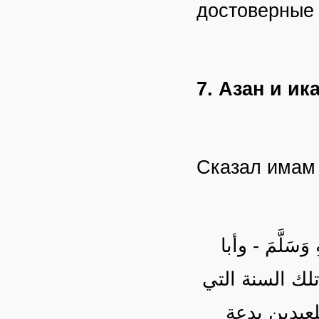
достоверные
7. Азан и и
Сказал има
سَلَّمَ - وأبا
تلك السنة التي
لعيدين بدعة