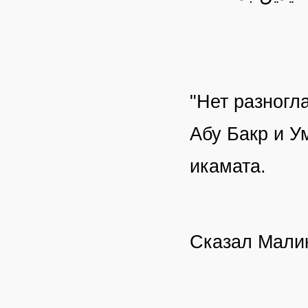
"Нет разногла
Абу Бакр и У
икамата.
Сказал Малик