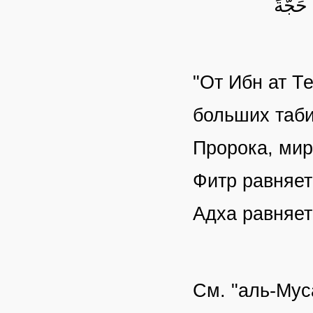
"От Ибн ат Т
больших таби
Пророка, мир
Фитр равняет
Адха равняет
См. "аль-Мус