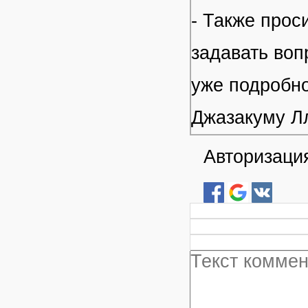
- Также прос
задавать воп
уже подробно
Джазакуму Л
Авторизация