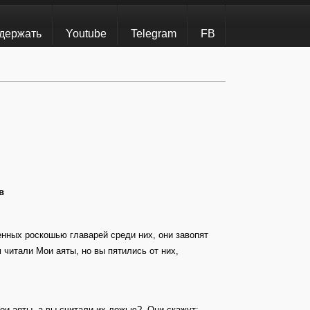
держать
Youtube
Telegram
FB
в
енных роскошью главарей среди них, они завопят
 читали Мои аяты, но вы пятились от них,
Мои аяты, а вы считали их ложью? Они скажут: