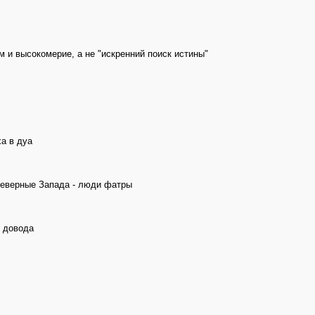
м и высокомерие, а не "искренний поиск истины"
а в дуа
неверные Запада - люди фатры
о довода