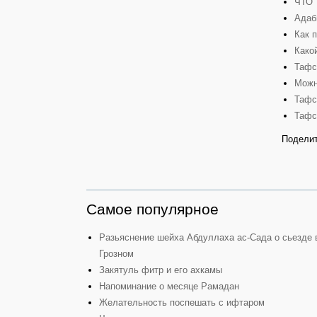
ЧТО 
Адаб
Как 
Како
Тафс
Можн
Тафс
Тафс
Поделит
Самое популярное
Разьяснение шейха Абдуллаха ас-Сада о сьезде 
Грозном
Закятуль фитр и его ахкамы
Напоминание о месяце Рамадан
Желательность поспешать с ифтаром