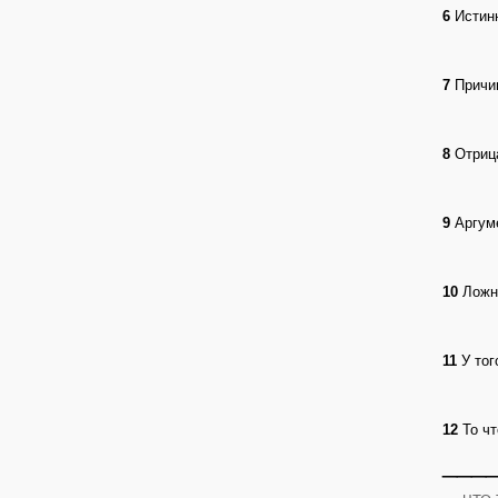
6
Истинн
7
Причин
8
Отрица
9
Аргуме
10
Ложно
11
У тог
12
То чт
___