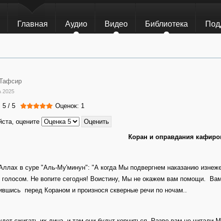
Главная
Аудио
Видео
Библиотека
Под
Тафсир
 2025
:
5
/
5
Оценок: 1
ста, оцените
Коран и оправдания кафиро
Аллах в суре "Аль-Му'минун": "А когда Мы подвергнем наказанию изнеж
 голосом. Не вопите сегодня! Воистину, Мы не окажем вам помощи. Вам
ившись перед Кораном и произнося скверные речи по ночам..
удет сжигать их лица, и там они будут корчиться. Разве вам не читали 