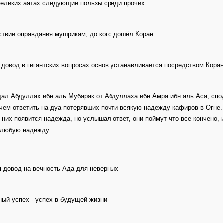
великих аятах следующие пользы среди прочих:
твие оправдания мушрикам, до кого дошёл Коран
 довод в гигантских вопросах основ устанавливается посредством Кора
ал Абдуллах ибн аль Мубарак от Абдуллаха ибн Амра ибн аль Аса, спо
чем ответить на дуа потерявших почти всякую надежду кафиров в Огне. 
у них появится надежда, но услышал ответ, они поймут что все кончено, 
 любую надежду
 довод на вечность Ада для неверных
ый успех - успех в будущей жизни