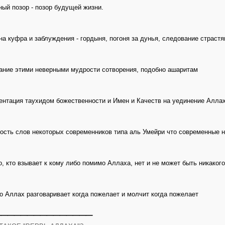
ый позор - позор будущей жизни.
а куфра и заблуждения - гордыня, погоня за дунья, следование страстя
ние этими неверными мудрости сотворения, подобно ашаритам
нтация таухидом божественности и Имен и Качеств на уединение Аллах
сть слов некоторых современников типа аль Умейри что современные 
о, кто взывает к кому либо помимо Аллаха, нет и не может быть никаког
о Аллах разговаривает когда пожелает и молчит когда пожелает
_______________