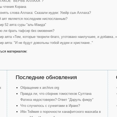
ТАКОЕ "ВЕРВЬ АЛЛАХА"?
ы чтения Корана
понять слова Аллаха: Сказали иудеи: Узейр сын Аллаха?
й аят является последним ниспосланным?
ир 52 аята суры "аль-Маида"
о ли брать тафсир без омовения?
ир аята «Тем, которые творили благо, уготовано наилучшее, и добавка..»
ир аята: "И не будут довольны тобой иудеи и христиане.."
ься материалом:
Последние обновления
в
Обращение к archive.org
Правда ли, что сборник гомостихов Султана
Фатиха недостоверен? Ответ "Даруль фикру"
Что случилось с суннитами в Ираке?
Ибн Теймия о порочности ханафитского мазхаба в