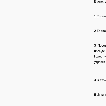
В этих 
1
Отсутс
2
То что
3
Перед
прежде 
Голос, 
утратят
4
В этом
5
Истинн