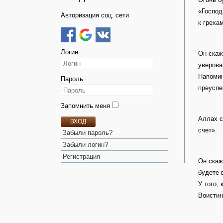
«Господ
Авторизация соц. сети
к греха
Логин
Он скаж
уверова
Напомин
Пароль
преуспе
Запомнить меня
Аллах с
ВХОД
счет».
Забыли пароль?
Забыли логин?
Регистрация
Он скаж
будете 
У того,
Воистин