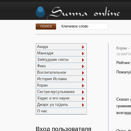
Акида
Коран -
Манхадж
16 МАРТА
Заблудшие секты
Рейтинг
Фикх
Пожалуй
Воспитательное
История Ислама
Коран
Сестре-мусульманке
Хадис и его науки
Сказал 
Джарх уа та'диль
громким
О нас
возгорд
Вход пользователя
Огонь б