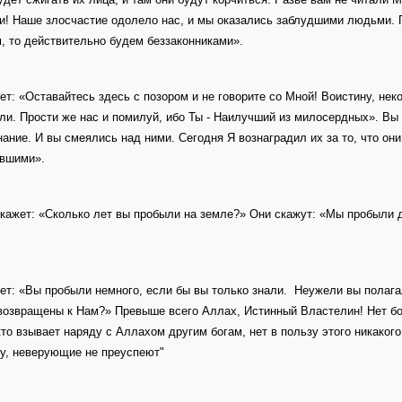
и! Наше злосчастие одолело нас, и мы оказались заблудшими людьми. 
м, то действительно будем беззаконниками».
ет: «Оставайтесь здесь с позором и не говорите со Мной! Воистину, нек
ли. Прости же нас и помилуй, ибо Ты - Наилучший из милосердных». Вы
ание. И вы смеялись над ними. Сегодня Я вознаградил их за то, что они
вшими».
кажет: «Сколько лет вы пробыли на земле?» Они скажут: «Мы пробыли де
ет: «Вы пробыли немного, если бы вы только знали. Неужели вы полагал
возвращены к Нам?» Превыше всего Аллах, Истинный Властелин! Нет бож
 кто взывает наряду с Аллахом другим богам, нет в пользу этого никакого
у, неверующие не преуспеют"