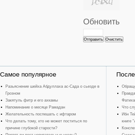
Обновить
Отправить
Очистить
Самое популярное
После
Разьяснение шейха Абдуллаха ас-Сада о сьезде в
Обраще
Грозном
Правда
Закятуль фитр и его ахкамы
Фатиха
Напоминание о месяце Рамадан
Что сл
Желательность поспешать с ифтаром
Ибн Те
Что делать тому, кто не может поститься по
книге 
причине глубокой старости?
Конспе
Портят ли пост непитательные уколы?
Сунны