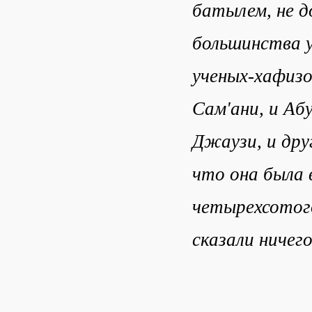
батылем, не д
большинства у
ученых-хафизо
Сам'ани, и Аб
Джаузи, и дру
что она была в
четырехсотого
сказали ничего