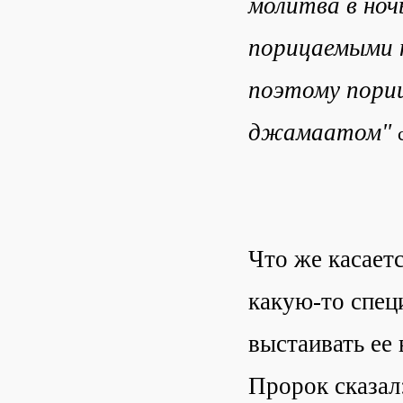
молитва в ноч
порицаемыми н
поэтому пориц
джамаатом"
Что же касает
какую-то спец
выстаивать ее
Пророк сказал