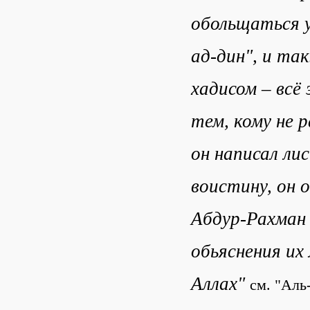
обольщаться у
ад-дин", и та
хадисом – всё
тем, кому не р
он написал ли
воистину, он 
Абдур-Рахман 
обьяснения их
Аллах"
см. "Аль