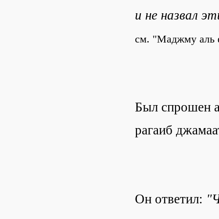
и не назвал э
см. "Маджму аль 
Был спрошен а
рагаиб джамаа
Он ответил:
"Ч