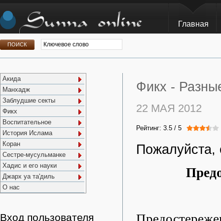
Главная
Акида
Фикх -
Разны
Манхадж
Заблудшие секты
22 МАЯ 2012
Фикх
Воспитательное
Рейтинг:
3.5
/
5
История Ислама
Коран
Пожалуйста, 
Сестре-мусульманке
Хадис и его науки
Предо
Джарх уа та'диль
О нас
Предостережен
Вход пользователя