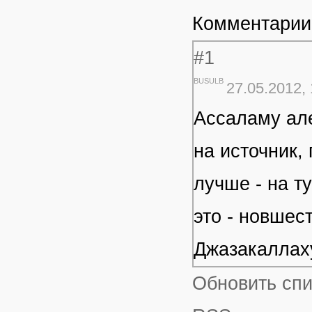
Комментарии
#1
BUSULB
27.05.2012, 
Ассаламу але
на источник,
лучше - на т
это - новшес
Джазакаллах
Обновить сп