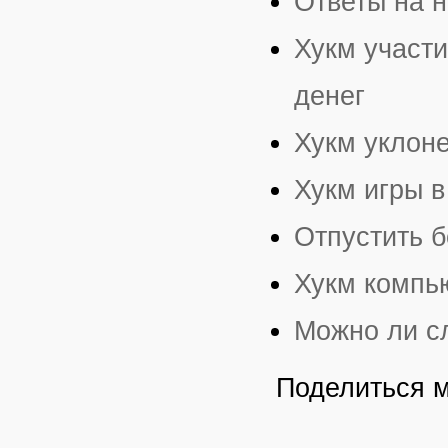
Ответы на н
Хукм участи
денег
Хукм уклоне
Хукм игры в
Отпустить 
Хукм компь
Можно ли с
Поделиться 