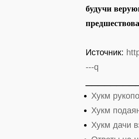
будучи верую
предшествов
Источник:
htt
---q
________
Хукм рукопо
Хукм подая
Хукм дачи в