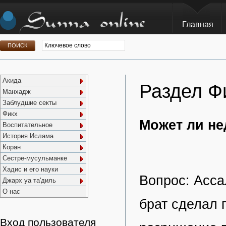
Главная
Акида
Раздел Ф
Манхадж
Заблудшие секты
Фикх
Может ли не
Воспитательное
История Ислама
Коран
Сестре-мусульманке
Хадис и его науки
Вопрос: Асса
Джарх уа та'диль
О нас
брат сделал 
Вход пользователя