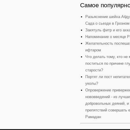
Самое популярн
Разьяснение шейха Абду
Сада о сьезде в Грозном
Закятуль фитр и его ахк
Напоминание о месяце 
Желательность поспеша
ифтаром
Что делать тому, кто не
поститься по причине гл
старости?
Портят ли пост непитат
уколы?
Опровержение приверже
нововведений - из лучши
добровольных деяний, и 
препятствий совершать е
Рамадан