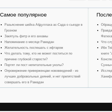
Самое популярное
После
Разьяснение шейха Абдуллаха ас-Сада о сьезде в
Обраще
Грозном
Правда
Закятуль фитр и его ахкамы
Фатиха
Напоминание о месяце Рамадан
Что сл
Желательность поспешать с ифтаром
Ибн Те
Что делать тому, кто не может поститься по
книге 
причине глубокой старости?
Конспе
Портят ли пост непитательные уколы?
Сунны
Опровержение приверженцам нововведений - из
Исслед
лучших добровольных деяний, и нет препятствий
Ханиф
совершать его в Рамадан