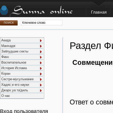
Главная
Акида
Раздел Ф
Манхадж
Заблудшие секты
Фикх
Совмещение
Воспитательное
История Ислама
Коран
Сестре-мусульманке
Хадис и его науки
Джарх уа та'диль
О нас
Ответ о совм
Вход пользователя