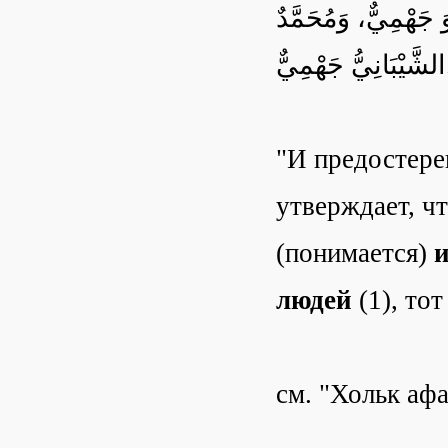
جَهْمِيٌّ، وَمُحَمَّدٌ
هْمِيٌّ
"И предостере
утверждает, ч
(понимается)
и
людей
(1), то
см. "Хольк афа