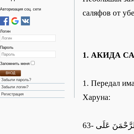
Авторизация соц. сети
саляфов от уб
Логин
Пароль
1. АКИДА 
Запомнить меня
ВХОД
Забыли пароль?
1. Передал им
Забыли логин?
Регистрация
Харуна:
63- وَحَذَّرَ يَزِيدُ بْنُ هَارُونَ عَنِ الْجَهْمِيَّةِ فَقَالَ: مَنْ زَعَمَ أَنَّ الرَّحْمَنَ عَلَى