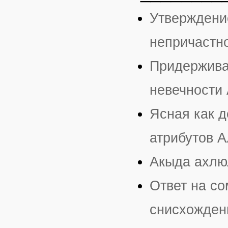
Утверждени
непричастн
Придержива
невечности
Ясная как д
атрибутов А
Акыда ахлюл
Ответ на с
снисхожден