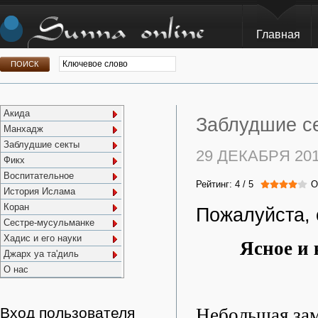
Главная
Акида
Заблудшие се
Манхадж
Заблудшие секты
29 ДЕКАБРЯ 20
Фикх
Воспитательное
Рейтинг:
4
/
5
О
История Ислама
Коран
Пожалуйста, 
Сестре-мусульманке
Хадис и его науки
Ясное и
Джарх уа та'диль
О нас
Небольшая зам
Вход пользователя