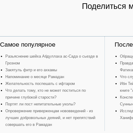
Поделиться 
Самое популярное
После
Разьяснение шейха Абдуллаха ас-Сада о сьезде в
Обраще
Грозном
Правда
Закятуль фитр и его ахкамы
Фатиха
Напоминание о месяце Рамадан
Что сл
Желательность поспешать с ифтаром
Ибн Те
Что делать тому, кто не может поститься по
книге 
причине глубокой старости?
Конспе
Портят ли пост непитательные уколы?
Сунны
Опровержение приверженцам нововведений - из
Исслед
лучших добровольных деяний, и нет препятствий
Ханиф
совершать его в Рамадан