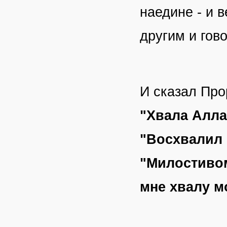
наедине - и в
другим и гово
И сказал Прор
"Хвала Алла
"Восхвалил 
"Милостивом
мне хвалу м