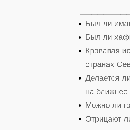
________
Был ли има
Был ли хаф
Кровавая и
странах Се
Делается ли
на ближнее
Можно ли го
Отрицают л