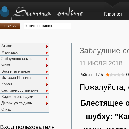
Главная
Акида
Заблудшие се
Манхадж
Заблудшие секты
11 ИЮЛЯ 2018
Фикх
Воспитательное
Рейтинг:
1
/
5
О
История Ислама
Коран
Пожалуйста, 
Сестре-мусульманке
Хадис и его науки
Блестящее 
Джарх уа та'диль
О нас
шубху: "К
Вход пользователя