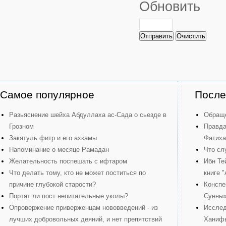
Обновить
Отправить
Очистить
Самое популярное
После
Разьяснение шейха Абдуллаха ас-Сада о сьезде в
Обраще
Грозном
Правда
Закятуль фитр и его ахкамы
Фатиха
Напоминание о месяце Рамадан
Что сл
Желательность поспешать с ифтаром
Ибн Те
Что делать тому, кто не может поститься по
книге 
причине глубокой старости?
Конспе
Портят ли пост непитательные уколы?
Сунны
Опровержение приверженцам нововведений - из
Исслед
лучших добровольных деяний, и нет препятствий
Ханиф