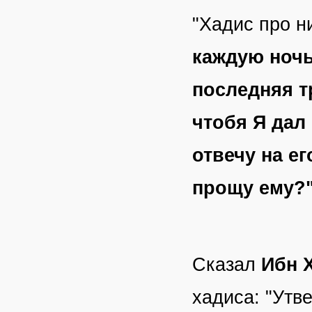
"Хадис про н
каждую ночь
последняя тр
чтобя Я дал 
отвечу на ег
прощу ему?",
Сказал
Ибн 
хадиса: "Утв