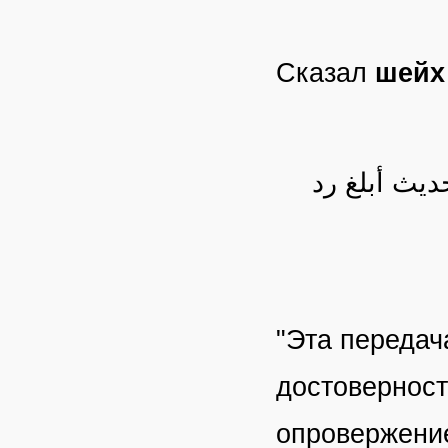
Сказал
шейх
يث أبلغ رد
"Эта передач
достоверност
опровержение