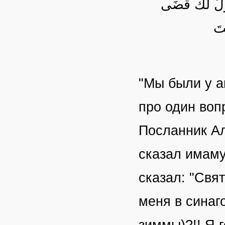
ُولُ لَكَ قَضَى
ْتَ
"Мы были у а
про один воп
Посланник Алл
сказал имам
сказал: "Свя
меня в синаг
зиммы)?!! Я 