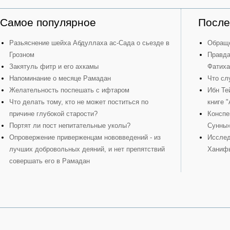
Самое популярное
После
Разьяснение шейха Абдуллаха ас-Сада о сьезде в
Обраще
Грозном
Правда
Закятуль фитр и его ахкамы
Фатиха
Напоминание о месяце Рамадан
Что сл
Желательность поспешать с ифтаром
Ибн Те
Что делать тому, кто не может поститься по
книге 
причине глубокой старости?
Конспе
Портят ли пост непитательные уколы?
Сунны
Опровержение приверженцам нововведений - из
Исслед
лучших добровольных деяний, и нет препятствий
Ханиф
совершать его в Рамадан