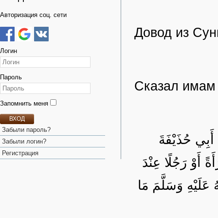
Авторизация соц. сети
Довод из Сун
Логин
Пароль
Сказал имам 
Запомнить меня
ВХОД
Забыли пароль?
 أَبِي حُذَيْفَةَ
Забыли логин?
Регистрация
 أَوْ رَجُلًا عِنْدَ
عَلَيْهِ وَسَلَّمَ مَا