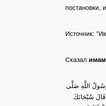
постановки, 
Источник: "И
Сказал
имам
رَسُولُ اللَّهِ صَلَّى
 قَالَ سُبْحَانَكَ