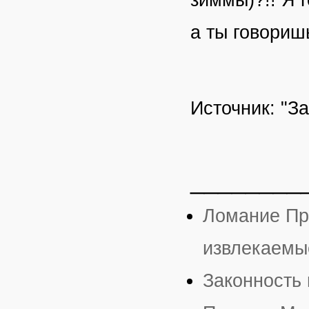
а ты говоришь
Источник: "З
________
Ломание Про
извлекаемые
Законность 