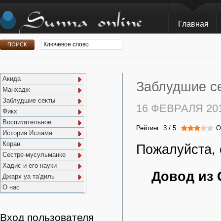
Главная
Акида
Заблудшие се
Манхадж
Заблудшие секты
16 ФЕВРАЛЯ 20
Фикх
Воспитательное
Рейтинг:
3
/
5
О
История Ислама
Коран
Пожалуйста, 
Сестре-мусульманке
Хадис и его науки
Довод из 
Джарх уа та'диль
О нас
Вход пользователя