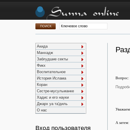
Акида
Раз
Манхадж
Заблудшие секты
Фикх
Воспитательное
Вопрос:
История Ислама
Коран
Подробн
Сестре-мусульманке
Хадис и его науки
Джарх уа та'диль
Уважаемы
О нас
А затем:
Вход пользователя