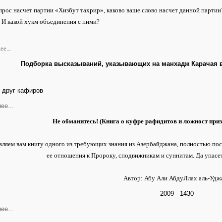
прос насчет партии «Хизбут тахрир», каково ваше слово насчет данной партии
 И какой хукм объединения с ними?
е...
Подборка высказываний, указывающих на манхадж Карачая в
 друг кафиров
ее...
Не обманитесь! (Книга о куфре рафидитов и ложност при
вляем вам книгу одного из требующих знания из Азербайджана, полностью п
ее отношения к Пророку, сподвижникам и суннитам. Да упасет 
Автор: Абу Али АбдуЛлах аль-Удж
2009 - 1430
ее...