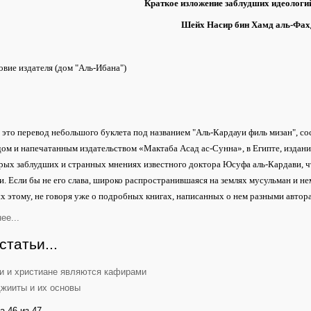
Краткое изложение заблудших идеологи
Шейх Насир бин Хамд аль-Фах
вие издателя (дом "Аль-Ибана")
: это перевод небольшого буклета под названием "Аль-Кардауи филь мизан", 
ом и напечатанным издательством «Мактаба Асад ас-Сунна», в Египте, издан
рых заблудших и странных мнениях известного доктора Юсуфа аль-Кардави, ч
. Если бы не его слава, широко распространившаяся на землях мусульман и не
 этому, не говоря уже о подробных книгах, написанных о нем разными автор
ее...
статьи...
и и христиане являются кафирами
жииты и их основы
а 46 из 47