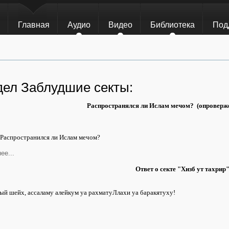
Главная
Аудио
Видео
Библиотека
Под
дел Заблудшие секты:
Распространялся ли Ислам мечом?
(опроверж
 Распространился ли Ислам мечом?
ее...
Ответ о секте "Хизб ут тахрир
й шейх, ассаламу алейкум уа рахматуЛлахи уа баракятуху!