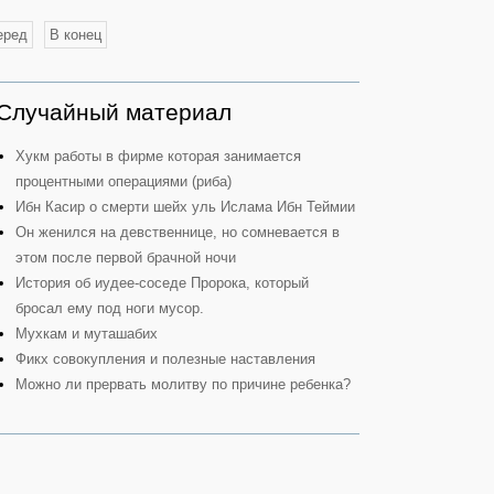
еред
В конец
Случайный материал
Хукм работы в фирме которая занимается
процентными операциями (риба)
Ибн Касир о смерти шейх уль Ислама Ибн Теймии
Он женился на девственнице, но сомневается в
этом после первой брачной ночи
История об иудее-соседе Пророка, который
бросал ему под ноги мусор.
Мухкам и муташабих
Фикх совокупления и полезные наставления
Можно ли прервать молитву по причине ребенка?