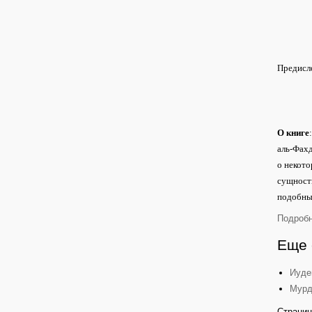
Предисло
О книге
аль-Фахд
о некото
сущности
подобных
Подробн
Еще 
Иуде
Мурд
Страниц