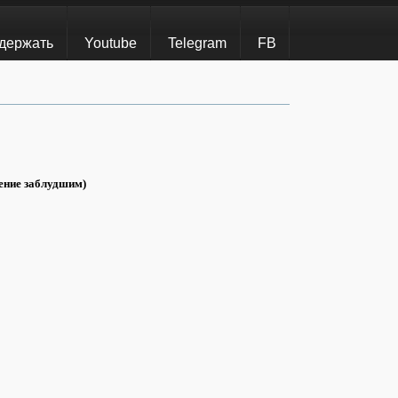
держать
Youtube
Telegram
FB
ение заблудшим)
"