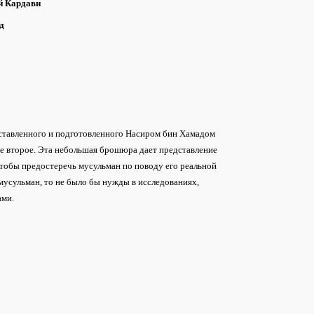
й Кардави
д
составленного и подготовленного Насиром бин Хамадом
ие второе. Эта небольшая брошюра дает представление
тобы предостеречь мусульман по поводу его реальной
мусульман, то не было бы нужды в исследованиях,
ами.