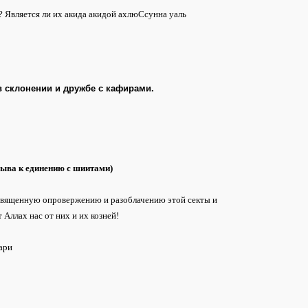
? Является ли их акида акидой ахлюСсунна уаль
 склонении и дружбе с кафирами.
зыва к единению с шиитами)
освященную опровержению и разоблачению этой секты и
Аллах нас от них и их козней!
ари