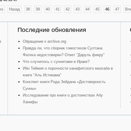
ло
Назад
38
39
40
41
42
43
44
45
46
47
Вп
Последние обновления
в
Обращение к archive.org
Правда ли, что сборник гомостихов Султана
Фатиха недостоверен? Ответ "Даруль фикру"
Что случилось с суннитами в Ираке?
Ибн Теймия о порочности ханафитского мазхаба в
книге "Аль Истикама"
Конспект книги Рида Зейдана «Достоверность
Сунны»
Исследование про книги о достоинствах Абу
Ханифы