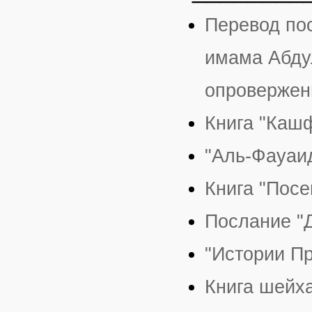
Перевод пос
имама Абду
опровержен
Книга "Каш
"Аль-Фауаи
Книга "Посе
Послание "
"Истории П
Книга шейх