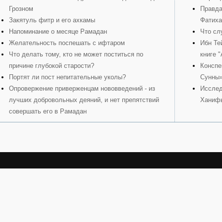
Грозном
Правда
Закятуль фитр и его ахкамы
Фатиха
Напоминание о месяце Рамадан
Что сл
Желательность поспешать с ифтаром
Ибн Те
Что делать тому, кто не может поститься по
книге 
причине глубокой старости?
Конспе
Портят ли пост непитательные уколы?
Сунны
Опровержение приверженцам нововведений - из
Исслед
лучших добровольных деяний, и нет препятствий
Ханиф
совершать его в Рамадан