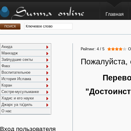
Главная
Акида
Рейтинг:
4
/
5
О
Манхадж
Пожалуйста, 
Заблудшие секты
Фикх
Воспитательное
Перево
История Ислама
Коран
"Достоинст
Сестре-мусульманке
Хадис и его науки
Джарх уа та'диль
О нас
Вход пользователя