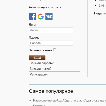
Книг
Библ
Авторизация соц. сети
Поделит
Логин
Пароль
Запомнить меня
ВХОД
Забыли пароль?
Забыли логин?
Регистрация
Самое популярное
Разьяснение шейха Абдуллаха ас-Сада о сьезде 
Грозном