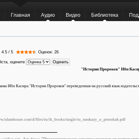
Главная
Аудио
Видео
Библиотека
Под
:
4.5
/
5
Оценок: 26
ста, оцените
"Истории Пророков" Ибн Каси
ама Ибн Касира "Истории Пророков" переведенная на русский язык издательс
ww.islamhouse.com/d/files/ru/ih_books/single/ru_rasskazy_o_prorokah.pdf
_______________