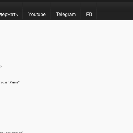
держать
Youtube
Telegram
FB
р
твом "Умма"