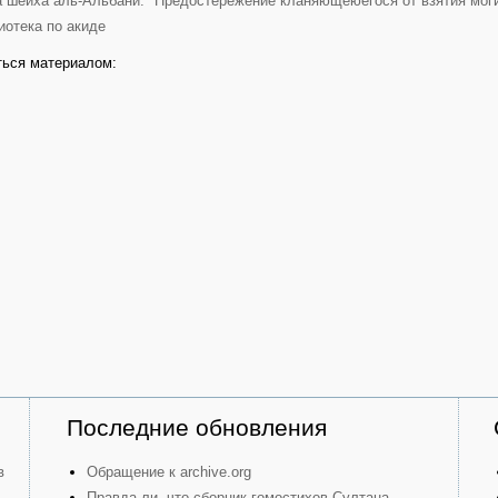
а шейха аль-Альбани: "Предостережение кланяющеюегося от взятия мог
иотека по акиде
ься материалом:
Последние обновления
в
Обращение к archive.org
Правда ли, что сборник гомостихов Султана