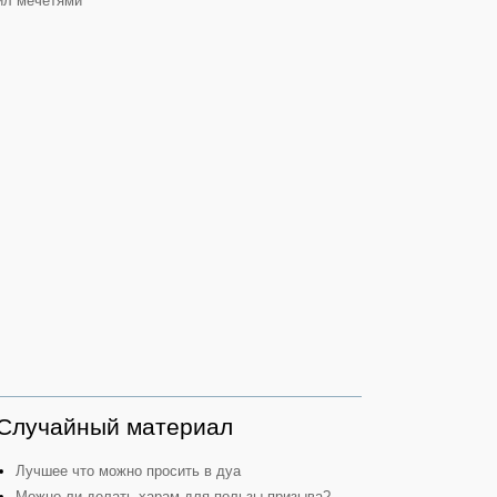
ил мечетями"
Случайный материал
Лучшее что можно просить в дуа
Можно ли делать харам для пользы призыва?