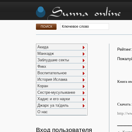
Акида
Рейтинг
Манхадж
Пожалуй
Заблудшие секты
Фикх
Воспитательное
История Ислама
Книга им
Коран
Сестре-мусульманке
Хадис и его науки
Скачать:
Джарх уа та'диль
О нас
http://w
___
Вход пользователя