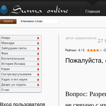
Главная
Акида
АВТОР:
ADMINISTRATOR
27
Манхадж
Заблудшие секты
Рейтинг:
4
/
5
О
Фикх
Воспитательное
Пожалуйста, 
История Ислама
Коран
Сестре-мусульманке
Хадис и его науки
Джарх уа та'диль
О нас
Вопрос: Разре
не связано с 
Вход пользователя