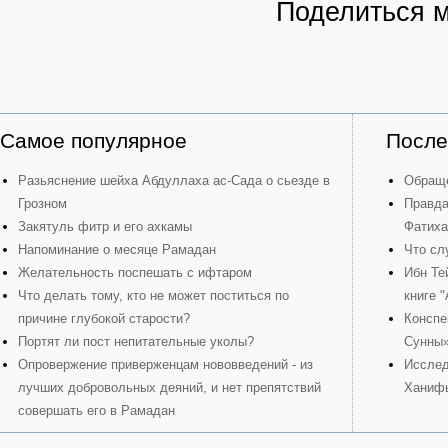
Поделиться 
Самое популярное
После
Разьяснение шейха Абдуллаха ас-Сада о сьезде в
Обраще
Грозном
Правда
Закятуль фитр и его ахкамы
Фатиха
Напоминание о месяце Рамадан
Что сл
Желательность поспешать с ифтаром
Ибн Те
Что делать тому, кто не может поститься по
книге 
причине глубокой старости?
Конспе
Портят ли пост непитательные уколы?
Сунны
Опровержение приверженцам нововведений - из
Исслед
лучших добровольных деяний, и нет препятствий
Ханиф
совершать его в Рамадан