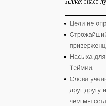
Аллах знает л
________
Цели не оп
Строжайший 
приверженц
Насыха для
Теймии.
Слова учен
друг другу 
чем мы согл