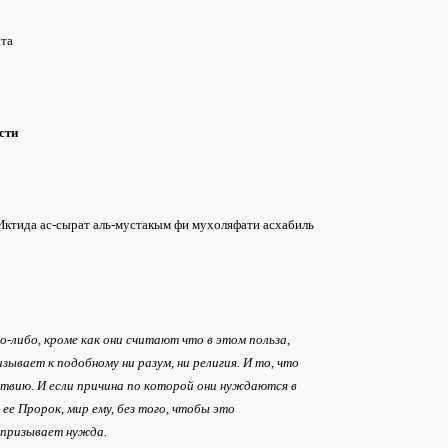
ата
сти
"Иктида ас-сырат аль-мустакым фи мухоляфати асхабиль
то-либо, кроме как они считают что в этом польза,
изывает к подобному ни разум, ни религия. И то, что
ствию. И если причина по которой они нуждаются в
ее Пророк, мир ему, без того, чтобы это
у призывает нужда.