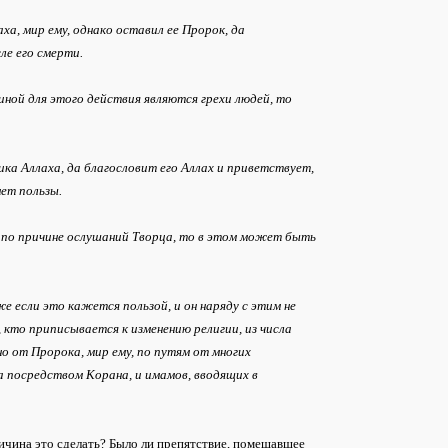
ха, мир ему, однако оставил ее Пророк, да
ле его смерти.
иной для этого действия являются грехи людей, то
ка Аллаха, да благословит его Аллах и приветствует,
нет пользы.
не по причине ослушаний Творца, то в этом может быть
е если это кажется пользой, и он наряду с этим не
, кто приписывается к изменению религии, из числа
о от Пророка, мир ему, по путям от многих
а посредством Корана, и имамов, вводящих в
причина это сделать? Было ли препятствие, помешавшее