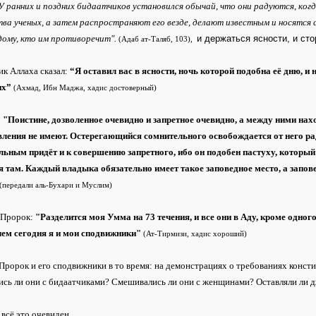
У ранних и поздних бидаатчиков установился обычай, что они радуются, когд
а ученых, а затем распространяют его везде, делают известным и носятся с
дому, кто им противоречит".
и держаться ясности, и ст
(Адаб ат-Таляб, 103),
к Аллаха сказал:
“Я оставил вас в ясности, ночь которой подобна её дню, и 
их”
(Ахмад, Ибн Маджа, хадис достоверный)
:
"Поистине, дозволенное очевидно и запретное очевидно, а между ними нах
вления не имеют. Остерегающийся сомнительного освобождается от него рад
ьным придёт и к совершению запретного, ибо он подобен пастуху, который 
я там. Каждый владыка обязательно имеет такое заповедное место, а запов
(передали аль-Бухари и Муслим)
 Пророк:
"Разделится моя Умма на 73 течения, и все они в Аду, кроме одног
чем сегодня я и мои сподвижники"
(Ат-Тирмизи, хадис хороший)
Пророк и его сподвижники в то время: на демонстрациях о требованиях конст
ись ли они с бидаатчиками? Смешивались ли они с женщинами? Оставляли ли 
 всё это очевиден.