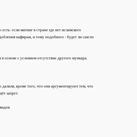
е
 есть: если митинг в стране где нет исламского
добления кафирам, и тому подобного - будет ли сам по
и в основе с условием отсутствие другого мункара.
о далиля, кроме того, что они аргументируют тем, что
дёт запрет.
 видов