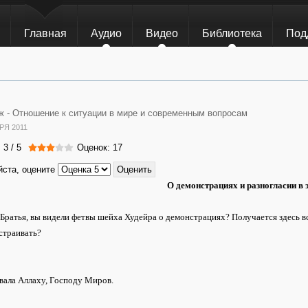
Главная
Аудио
Видео
Библиотека
Под
 -
Отношение к ситуации в мире и современным вопросам
РЯ 2011
:
3
/
5
Оценок: 17
ста, оцените
О демонстрациях и разногласии в 
Братья, вы видели фетвы шейха Худейра о демонстрациях? Получается здесь вс
страивать?
вала Аллаху, Господу Миров.