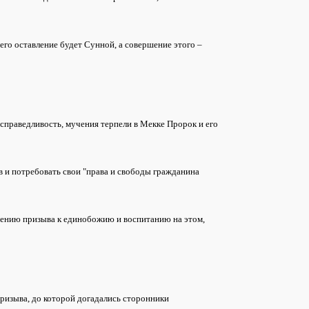
о его оставление будет Сунной, а совершение этого –
несправедливость, мучения терпели в Мекке Пророк и его
в и потребовать свои "права и свободы гражданина
лжению призыва к единобожию и воспитанию на этом,
призыва, до которой догадались сторонники