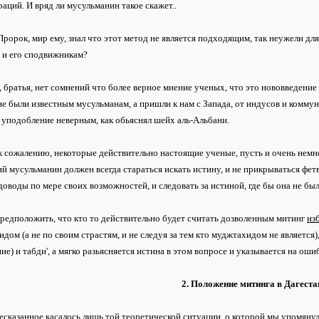
аций. И вряд ли мусульманин такое скажет..
Пророк, мир ему, знал что этот метод не является подходящим, так неужели дл
 и его сподвижникам?
 братья, нет сомнений что более верное мнение ученых, что это нововведение
не были известным мусульманам, а пришли к нам с Запада, от индусов и коммун
 уподобление неверным, как обьяснял шейх аль-Альбани.
к сожалению, некоторые действительно настоящие ученые, пусть и очень немн
й мусульманин должен всегда стараться искать истину, и не прикрываться фет
доводы по мере своих возможностей, и следовать за истиной, где бы она не был
редположить, что кто то действительно будет считать дозволенным митинг
из
дом (а не по своим страстям, и не следуя за тем кто муджтахидом не является)
ие) и табди', а мягко разьясняется истина в этом вопросе и указывается на ош
2. Положение митинга в Дагеста
сказанное касалось лишь той теоретической ситуации, о которой мы упомянул