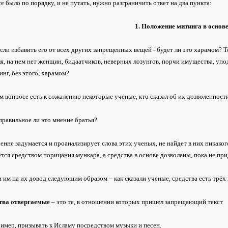
е было по порядку, и не путать, нужно разграничить ответ на два пункта:
1. Положение митинга в основ
если избавить его от всех других запрещенных вещей - будет ли это харамом? То
я, на нем нет женщин, бидаатчиков, неверных лозунгов, порчи имущества, упо
инг, без этого, харамом?
ом вопросе есть к сожалению некоторые ученые, кто сказал об их дозволенност
правильное ли это мнение братья?
енне задумается и проанализирует слова этих ученых, не найдет в них никаког
ется средством порицания мункара, а средства в основе дозволены, пока не при
 им на их довод следующим образом – как сказали ученые, средства есть трёх
ства отвергаемые
– это те, в отношении которых пришел запрещающий текст
имер, призывать к Исламу посредством музыки и песен.