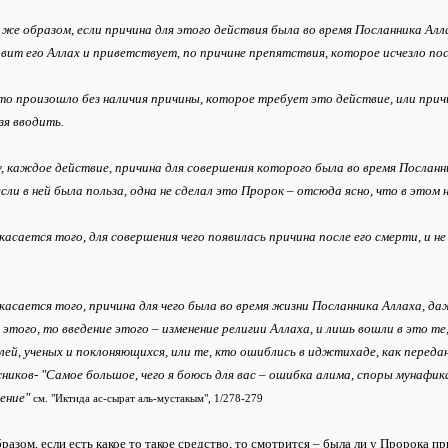
же образом, если причина для этого действия была во время Посланника Алла
вит его Аллах и приветствует, по причине препятствия, которое исчезло пос
то произошло без наличия причины, которое требует это действие, или прич
зя вводить.
 каждое действие, причина для совершения которого была во время Посланни
сли в ней была польза, одна не сделал это Пророк – отсюда ясно, что в этом 
асается того, для совершения чего появилась причина после его смерти, и 
асается того, причина для чего была во время жизни Посланника Аллаха, даж
 этого, то введение этого – изменение религии Аллаха, и лишь вошли в это те
ей, ученых и поклоняющихся, или те, кто ошиблись в иджтихаде, как передан
ников-
"Самое большое, чего я боюсь для вас – ошибка алима, споры мунафик
ение"
см. "Иктида ас-сырат аль-мустакым", 1/278-279
разом, если есть какое то такое средство, то смотрится – была ли у Пророка 