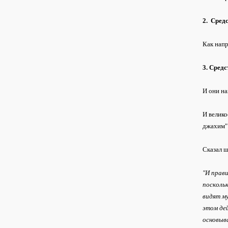
2. Сред
Как напр
3. Средс
И они на
И велико
джахим"
Сказал ш
"И прави
поскольк
видят м
этом дей
основыва