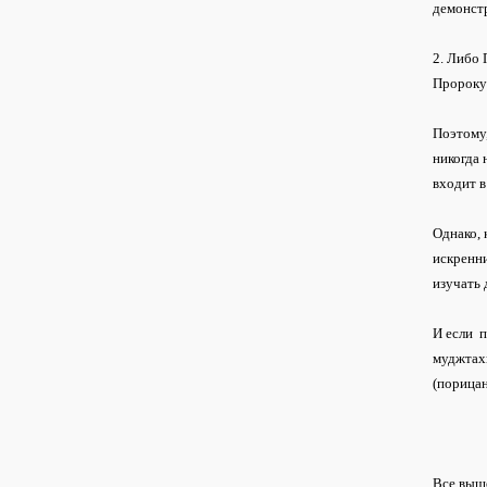
демонстр
2. Либо 
Пророку
Поэтому,
никогда 
входит в
Однако, 
искренни
изучать 
И если п
муджтахи
(порицан
Все выше