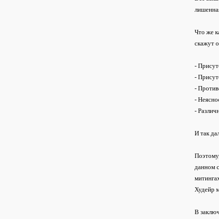
лишенная
Что же к
скажут о
- Прису
- Присут
- Проти
- Неясно
- Различ
И так да
Поэтому,
данном с
митингах
Худейр м
В заключ