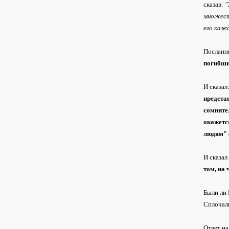
сказав:
"
множеств
его каж
Посланни
погибш
И сказал
предста
сомнител
окажетс
людям"
И сказал
том, на 
Были ли 
Сплочал
Ответ на