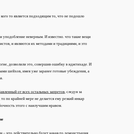
я кого то является подходящим то, что не подошло
 и уподобление неверным. И известно. что такие вещи
истов, и являются их методами и традициями, и это
огие, дозволили это, совершив ошибку в иджтихаде. И
вами шейхов, имея уже заранее готовые убеждения, а
а.
бавленный от всех остальных запретов
, следуя за
, то по крайней мере не делается ему резкий инкар
ибочность этого с наилучшим нравом.
не
и – что действительно будет какая-то демонстрация,