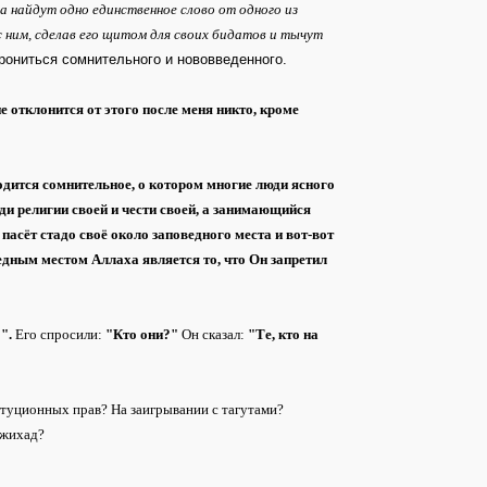
а найдут одно единственное слово от одного из
 ним, сделав его щитом для своих бидатов и тычут
орониться сомнительного и нововведенного.
не отклонится от этого после меня никто, кроме
одится сомнительное, о котором многие люди ясного
и религии своей и чести своей, а занимающийся
пасёт стадо своё около заповедного места и вот-вот
едным местом Аллаха является то, что Он запретил
о".
Его спросили:
"Кто они?"
Он сказал:
"Те, кто на
итуционных прав? На заигрывании с тагутами?
джихад?