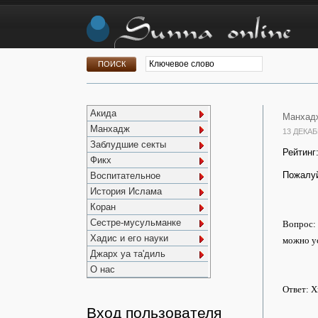
Акида
Манхадж
Манхадж
13 ДЕКАБ
Заблудшие секты
Рейтинг
Фикх
Пожалуй
Воспитательное
История Ислама
Коран
Сестре-мусульманке
Вопрос: 
Хадис и его науки
можно у
Джарх уа та'диль
О нас
Ответ: Х
Вход пользователя