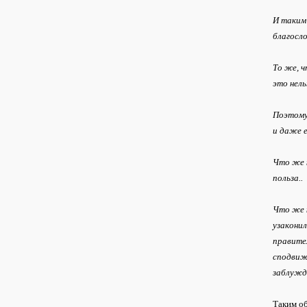
И таким 
благосло
То же, ч
это нель
Поэтому,
и даже е
Что же к
польза..
Что же к
узаконил
правител
сподвиж
заблужд
Таким об