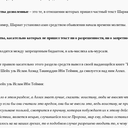
ства дозволенные
– это те, в отношении которых пришел частный текст Шари
имер, Шариат установил азан средством обьявления начала времени молитвы.
тва, касательно которых не пришел текст ни о разрешенности, ни о запретно
ходятся между запрещенным бидаатом, и аль-масляха аль-мурсаля.
е правило касательно этого раздела средств вывел в своей выдающейся книге 
 Шейх уль Ислам Ахмад Такиюддин Ибн Теймия, да смилуется над ним Аллах.
ейх уль Ислам Ибн Теймия:
ло в этом разделе, а Аллах знает лучше, сказать: воистину, люди не вносят ч
у если бы они считали это вредом, они бы не внесли это, ведь воистину, не пр
усульмане пользой, смотрится в причину, которая побуждает их к этому дей
ствии, является вещью, случившейся после Пророка, мир ему, однако оставил 
лось на на наших грехах, то в подобном случае разрешено вводить то, к чем