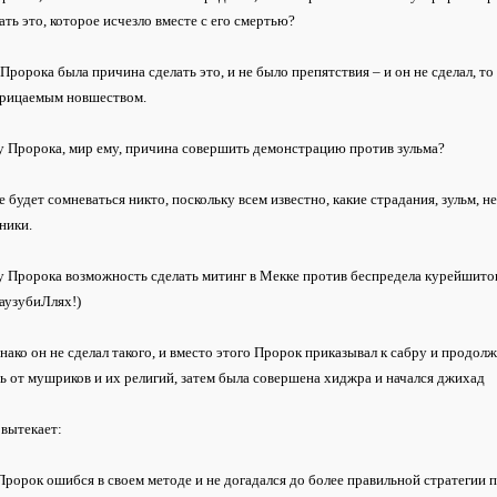
ать это, которое исчезло вместе с его смертью?
 Пророка была причина сделать это, и не было препятствия – и он не сделал, т
орицаемым новшеством.
у Пророка, мир ему, причина совершить демонстрацию против зульма?
е будет сомневаться никто, поскольку всем известно, какие страдания, зульм, 
ники.
у Пророка возможность сделать митинг в Мекке против беспредела курейшито
аузубиЛлях!)
нако он не сделал такого, и вместо этого Пророк приказывал к сабру и продо
ь от мушриков и их религий, затем была совершена хиджра и начался джихад
 вытекает:
Пророк ошибся в своем методе и не догадался до более правильной стратегии 