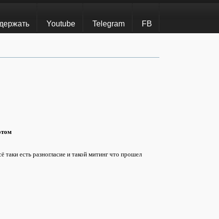
держать
Youtube
Telegram
FB
этом
ё таки есть разногласие и такой митинг что прошел