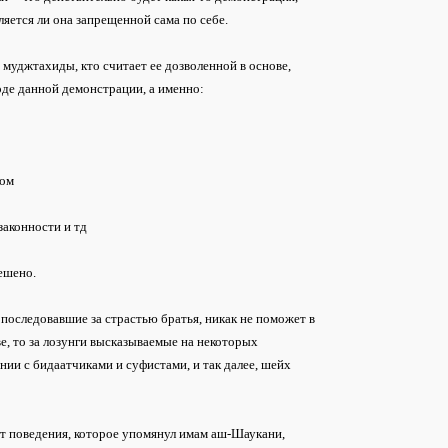
яется ли она запрещенной сама по себе.
е муджтахиды, кто считает ее дозволенной в основе,
оде данной демонстрации, а именно:
дом
законности и тд
решено.
последовавшие за страстью братья, никак не поможет в
е, то за лозунги высказываемые на некоторых
ии с бидаатчиками и суфистами, и так далее, шейх
от поведения, которое упомянул имам аш-Шаукани,