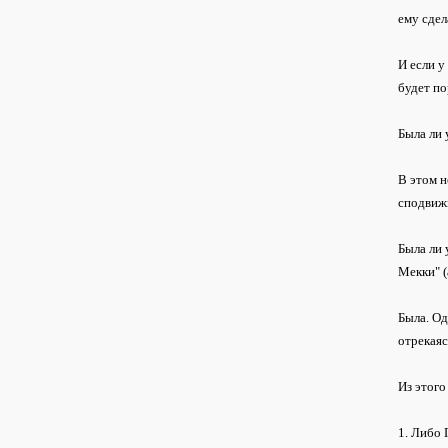
ему сдел
И если у
будет п
Была ли 
В этом н
сподвиж
Была ли 
Мекки" (
Была. Од
отрекаяс
Из этого
1. Либо 