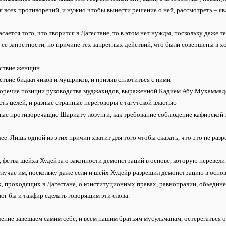
 всех противоречий, и нужно чтобы вынести решение о ней, рассмотреть – явл
асается того, что творится в Дагестане, то в этом нет нужды, поскольку даже т
 ее запретности, по причине тех запретных действий, что были совершены в х
тствие женщин
ствие бидаатчиков и мушриков, и призыв сплотиться с ними
воречие позиции руководства муджахидов, выраженной Кадием Абу Мухамма
сть целей, и разные странные переговоры с тагутской властью
ные противоречащие Шариату лозунги, как требование соблюдение кафирской 
лее. Лишь одной из этих причин хватит для того чтобы сказать, что это не раз
 фетва шейха Худейра о законности демонстраций в основе, которую перевели 
лучае им, поскольку даже если и шейх Худейр разрешил демонстрацию в основ
, проходящих в Дагестане, о конституционных правах, равноправии, обьединен
ог бы и такфир сделать говорящим эти слова.
ение завещаем самим себе, и всем нашим братьям мусульманам, остерегаться 