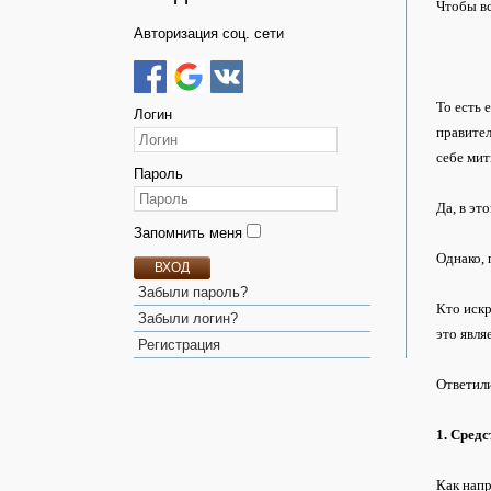
Чтобы вс
Авторизация соц. сети
То есть 
Логин
правител
себе мит
Пароль
Да, в эт
Запомнить меня
Однако, 
ВХОД
Забыли пароль?
Кто искр
Забыли логин?
это явля
Регистрация
Ответили
1. Сред
Как напр