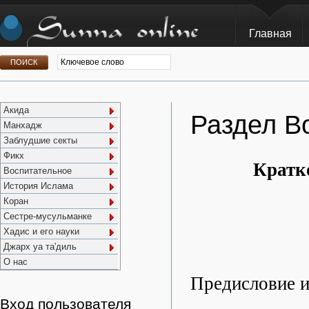
Главная
Акида
Раздел В
Манхадж
Заблудшие секты
Фикх
Кратк
Воспитательное
История Ислама
Коран
Сестре-мусульманке
Хадис и его науки
Джарх уа та'диль
О нас
Предисловие и
Вход пользователя