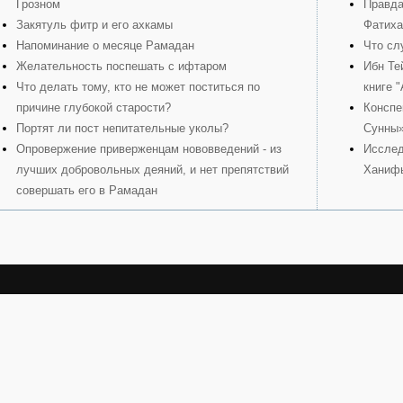
Грозном
Правда
Закятуль фитр и его ахкамы
Фатиха
Напоминание о месяце Рамадан
Что сл
Желательность поспешать с ифтаром
Ибн Те
Что делать тому, кто не может поститься по
книге 
причине глубокой старости?
Конспе
Портят ли пост непитательные уколы?
Сунны
Опровержение приверженцам нововведений - из
Исслед
лучших добровольных деяний, и нет препятствий
Ханиф
совершать его в Рамадан