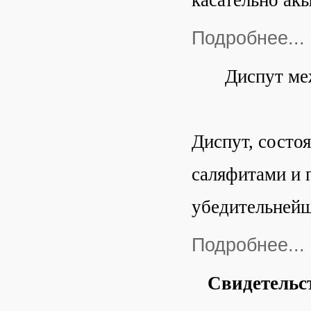
касательно ак
Подробнее...
Диспут ме
Диспут, состо
саляфитами и п
убедительнейш
Подробнее...
Свидетельст