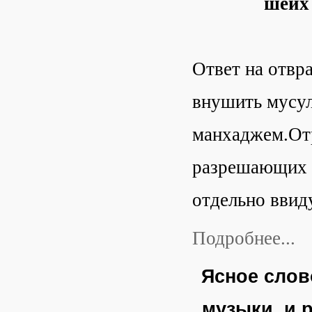
шейх 
Ответ на отвр
внушить мусул
манхаджем.Отр
разрешающих у
отдельно ввид
Подробнее...
Ясное слов
музыки, и 