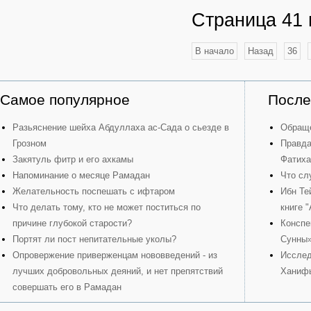
Страница 41 
В начало
Назад
36
Самое популярное
После
Разьяснение шейха Абдуллаха ас-Сада о сьезде в
Обраще
Грозном
Правда
Закятуль фитр и его ахкамы
Фатиха
Напоминание о месяце Рамадан
Что сл
Желательность поспешать с ифтаром
Ибн Те
Что делать тому, кто не может поститься по
книге 
причине глубокой старости?
Конспе
Портят ли пост непитательные уколы?
Сунны
Опровержение приверженцам нововведений - из
Исслед
лучших добровольных деяний, и нет препятствий
Ханиф
совершать его в Рамадан