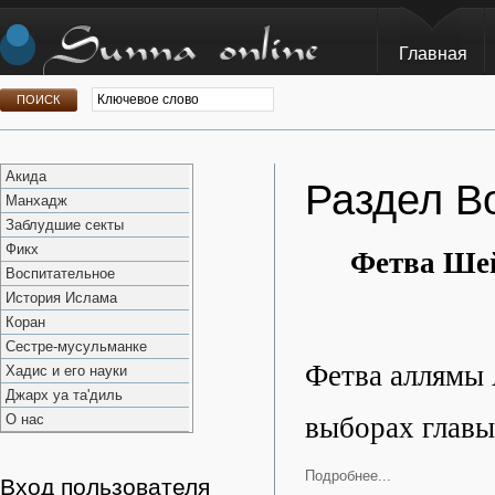
Главная
Акида
Раздел В
Манхадж
Заблудшие секты
Фикх
Фетва Шей
Воспитательное
История Ислама
Коран
Сестре-мусульманке
Фетва аллямы 
Хадис и его науки
Джарх уа та'диль
О нас
выборах главы
Подробнее...
Вход пользователя