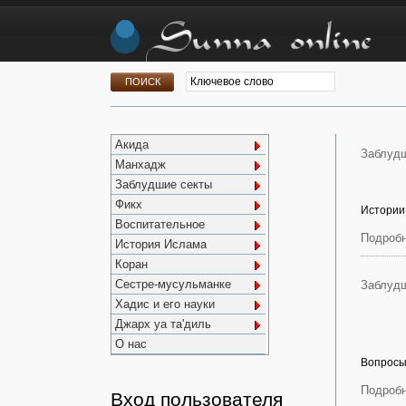
Акида
Заблудш
Манхадж
Заблудшие секты
Фикх
Истории
Воспитательное
Подробн
История Ислама
Коран
Сестре-мусульманке
Заблудш
Хадис и его науки
Джарх уа та'диль
О нас
Вопросы
Подробн
Вход пользователя