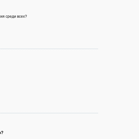
гия среди всех?
р?