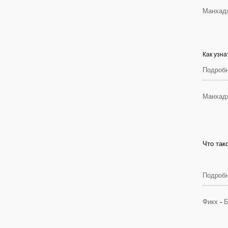
Манхад
Как узна
Подробн
Манхад
Что так
Подробн
Фикх
-
Б