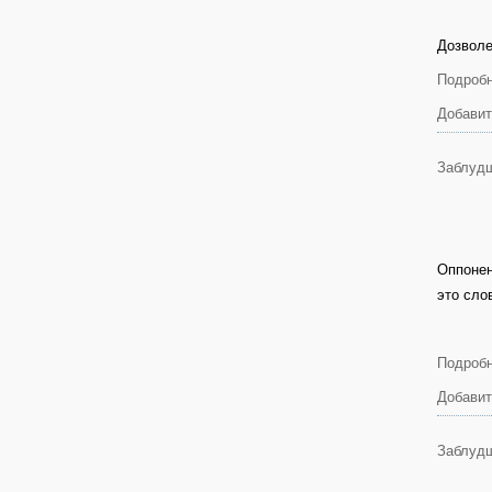
Дозволе
Подробн
Добавит
Заблудш
Оппонен
это сло
Подробн
Добавит
Заблудш