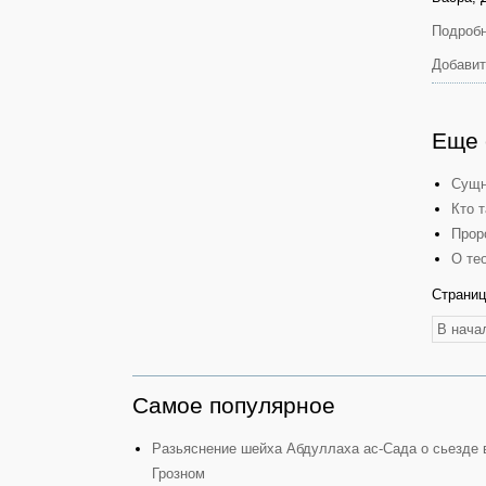
Подробн
Добавит
Еще 
Сущн
Кто 
Прор
О те
Страниц
В нача
Самое популярное
Разьяснение шейха Абдуллаха ас-Сада о сьезде 
Грозном