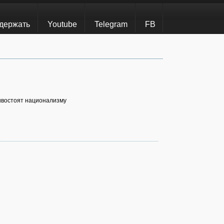
держать
Youtube
Telegram
FB
ивостоят национализму