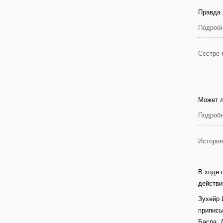
Правда 
Подробн
Сестре-
Может л
Подробн
Истори
В ходе 
действи
Зухейр 
приписы
Басра, 