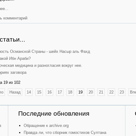
ее...
ь комментарий
статьи...
ость Османской Страны - шейх Насыр аль Фахд
такой Ибн Араби?
оческая медицина и разногласия вокруг нее.
ориях заговора
а 19 из 102
ло
Назад
14
15
16
17
18
19
20
21
22
23
Вп
Последние обновления
в
Обращение к archive.org
Правда ли, что сборник гомостихов Султана