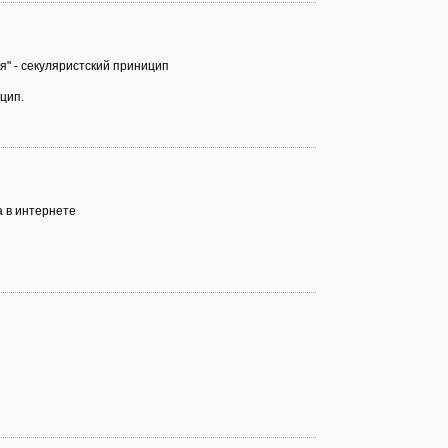
я" - секуляристский приницип
цип.
а в интернете