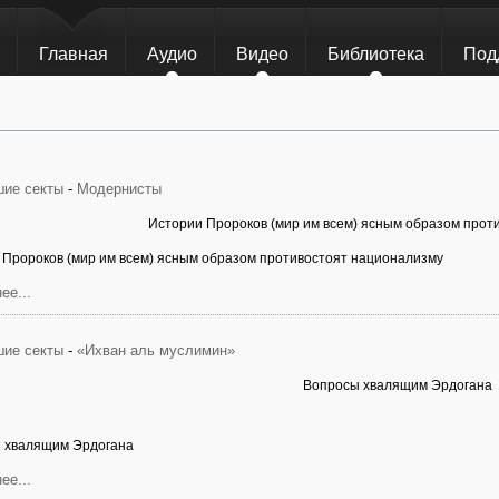
Главная
Аудио
Видео
Библиотека
Под
ие секты
-
Модернисты
Истории Пророков (мир им всем) ясным образом прот
 Пророков (мир им всем) ясным образом противостоят национализму
ее...
ие секты
-
«Ихван аль муслимин»
Вопросы хвалящим Эрдогана
 хвалящим Эрдогана
ее...