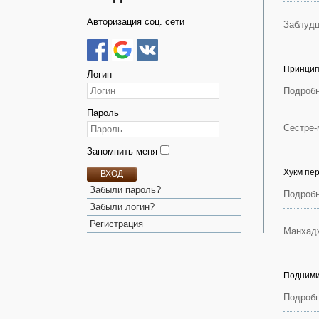
Авторизация соц. сети
Заблудш
Принцип 
Логин
Подробн
Пароль
Сестре-
Запомнить меня
Хукм пе
ВХОД
Забыли пароль?
Подробн
Забыли логин?
Регистрация
Манхад
Подними 
Подробн