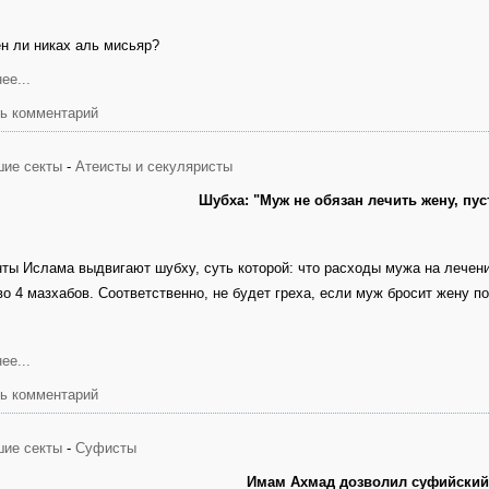
н ли никах аль мисьяр?
ее...
ь комментарий
ие секты
-
Атеисты и секуляристы
Шубха: "Муж не обязан лечить жену, пус
ты Ислама выдвигают шубху, суть которой: что расходы мужа на лечен
во 4 мазхабов. Соответственно, не будет греха, если муж бросит жену п
ее...
ь комментарий
ие секты
-
Cуфисты
Имам Ахмад дозволил суфийский