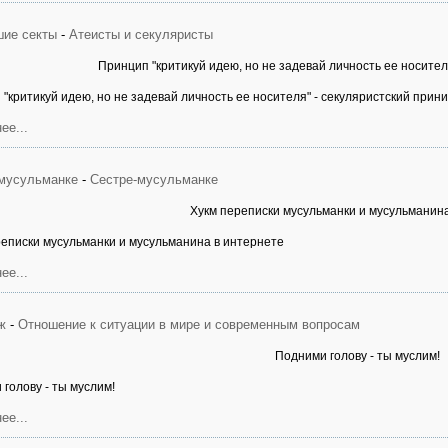
ие секты
-
Атеисты и секуляристы
Принцип "критикуй идею, но не задевай личность ее носител
"критикуй идею, но не задевай личность ее носителя" - секуляристский прини
ее...
мусульманке
-
Сестре-мусульманке
Хукм переписки мусульманки и мусульманин
реписки мусульманки и мусульманина в интернете
ее...
ж
-
Отношение к ситуации в мире и современным вопросам
Подними голову - ты муслим!
голову - ты муслим!
ее...