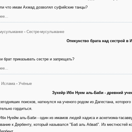
ли что имам Ахмад дозволял суфийские танцы?
ее...
мусульманке
-
Сестре-мусульманке
Опекунство брата над сестрой в 
и брат приказывать сестре и запрещать?
ее...
я Ислама
-
Учёные
Зухейр Ибн Нуем аль-Баби - древний уче
сегодняших поисков, наткнулся на ученого родом из Дагестана, которого
тельно гордиться.
Ибн Нуейм аль-Баби - один из имамов людей хадиса и аскетизма-тасавву
вание к Дербенту, который назывался "Баб аль Абваб". Из местностей к
Дербент.