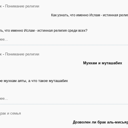
ж
-
Понимание религии
Как узнать, что именно Ислам - истинная рели
ть, что именно Ислам - истинная религия среди всех?
ее...
ж
-
Понимание религии
Мухкам и муташабих
ое мухкам аяты, а что такое муташабих
ее...
рак и семья
Дозволен ли брак аль-мисья