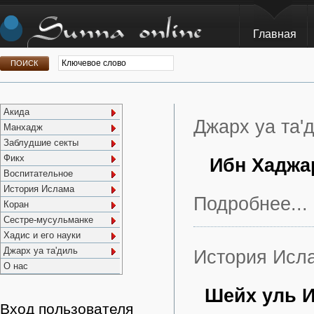
Главная
Акида
Джарх уа та'
Манхадж
Заблудшие секты
Фикх
Ибн Хаджа
Воспитательное
История Ислама
Подробнее...
Коран
Сестре-мусульманке
Хадис и его науки
Джарх уа та'диль
История Исл
О нас
Шейх уль И
Вход пользователя