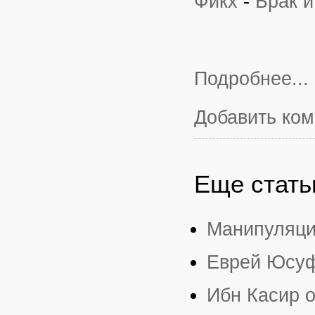
Фикх
-
Брак и
Подробнее...
Добавить ко
Еще статьи
Манипуляци
Еврей Юсуф
Ибн Касир 