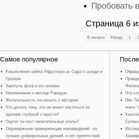
Пробовать 
Страница 6 и
В начало
Назад
1
2
Самое популярное
После
Разьяснение шейха Абдуллаха ас-Сада о сьезде в
Обраще
Грозном
Правда
Закятуль фитр и его ахкамы
Фатиха
Напоминание о месяце Рамадан
Что сл
Желательность поспешать с ифтаром
Ибн Те
Что делать тому, кто не может поститься по
книге 
причине глубокой старости?
Конспе
Портят ли пост непитательные уколы?
Сунны
Опровержение приверженцам нововведений - из
Исслед
лучших добровольных деяний, и нет препятствий
Ханиф