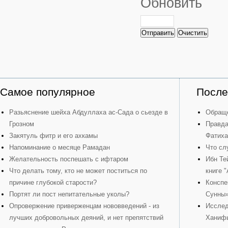
Обновить
Отправить
Очистить
Самое популярное
После
Разьяснение шейха Абдуллаха ас-Сада о сьезде в
Обраще
Грозном
Правда
Закятуль фитр и его ахкамы
Фатиха
Напоминание о месяце Рамадан
Что сл
Желательность поспешать с ифтаром
Ибн Те
Что делать тому, кто не может поститься по
книге 
причине глубокой старости?
Конспе
Портят ли пост непитательные уколы?
Сунны
Опровержение приверженцам нововведений - из
Исслед
лучших добровольных деяний, и нет препятствий
Ханиф