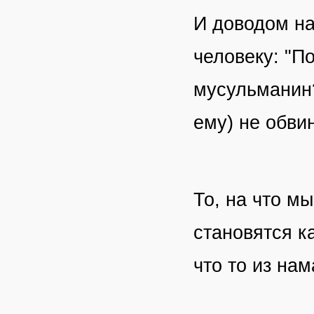
И доводом на
человеку: "П
мусульманин?
ему) не обви
То, на что м
становятся к
что то из на