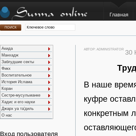
Главная
Акида
АВТОР:
ADMINISTRATOR
30
Манхадж
Заблудшие секты
Тру
Фикх
Воспитательное
История Ислама
В наше время
Коран
Сестре-мусульманке
куфре оставл
Хадис и его науки
Джарх уа та'диль
конкретным л
О нас
оставляющего
Вход пользователя