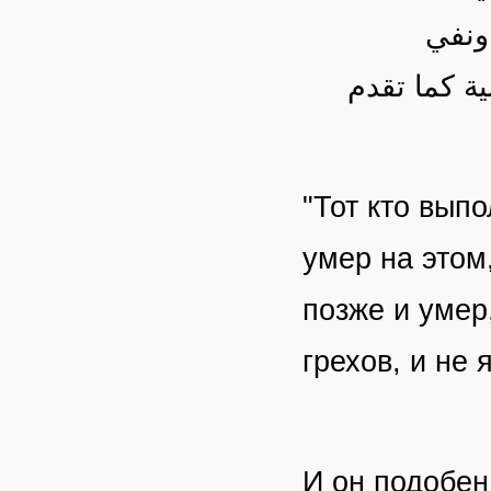
 ونفي
ية كما تقدم
"Тот кто выпо
умер на этом
позже и умер
грехов, и не
И он подобен