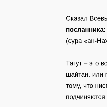
Сказал Всев
посланника:
(сура «ан-Нах
Тагут – это 
шайтан, или п
тому, что ни
подчиняются 