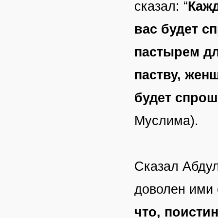
сказал: “
Кажд
вас будет с
пастырем дл
паству, жен
будет спрош
Муслима).
Сказал Абдул
доволен ими 
что, поисти