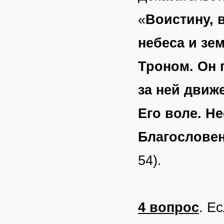
«
Воистину, 
небеса и зе
Троном. Он 
за ней движ
Его воле. Н
Благословен
54).
4 вопрос
. Е