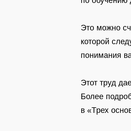
по обучению 
Это можно сч
которой след
понимания ва
Этот труд да
Более подроб
в «Трех основ