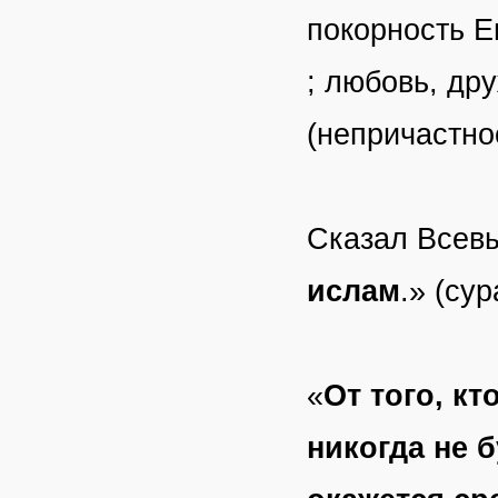
покорность Е
; любовь, др
(непричастно
Сказал Всев
ислам
.» (су
«
От того, к
никогда не 