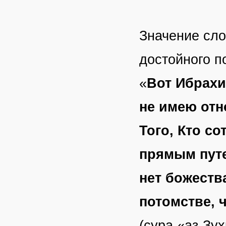
Значение сло
достойного п
«
Вот Ибрахи
не имею отн
Того, Кто с
прямым пут
нет божеств
потомстве, 
(сура «аз-Зух