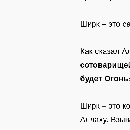
Ширк – это с
Как сказал А
сотоварищей
будет Огонь
Ширк – это к
Аллаху. Взыва