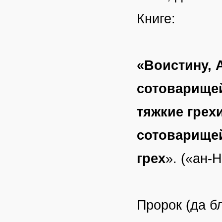
Книге:
«Воистину, 
сотоварищей
тяжкие грех
сотоварищей
грех
». («ан-Н
Пророк (да б