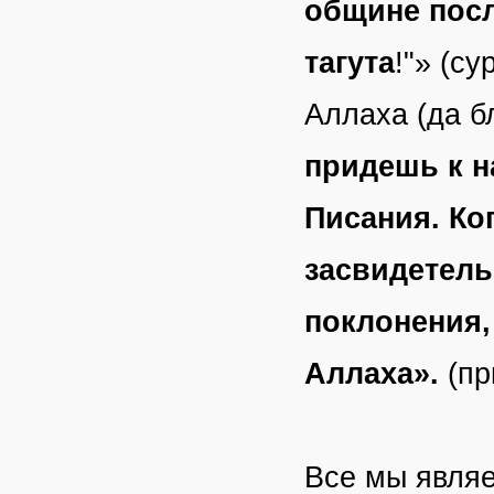
общине пос
тагута
!"» (с
Аллаха (да б
придешь к н
Писания. Ко
засвидетель
поклонения,
Аллаха».
(пр
Все мы являе