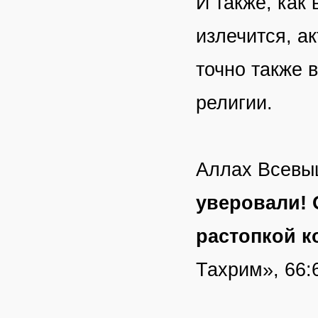
И также, как 
излечится, а
точно также 
религии.
Аллах Всевыш
уверовали! 
растопкой к
Тахрим», 66:6