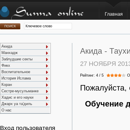
Главная
Акида
Акида -
Таухи
Манхадж
Заблудшие секты
27 НОЯБРЯ 201
Фикх
Воспитательное
Рейтинг:
4
/
5
О
История Ислама
Коран
Пожалуйста, 
Сестре-мусульманке
Хадис и его науки
Обучение д
Джарх уа та'диль
О нас
Вход пользователя