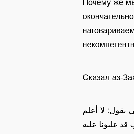
Почему же мы
окончательно
наговариваем
некомпетент
Сказал аз-За
يقول: لا أعلم
 قد غلبونا عليه