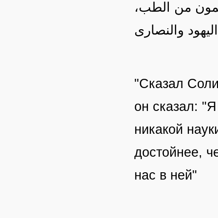
سلمون من الطب
ليهود والنصارى
"Сказал Соли
он сказал: "
никакой наук
достойнее, ч
нас в ней"