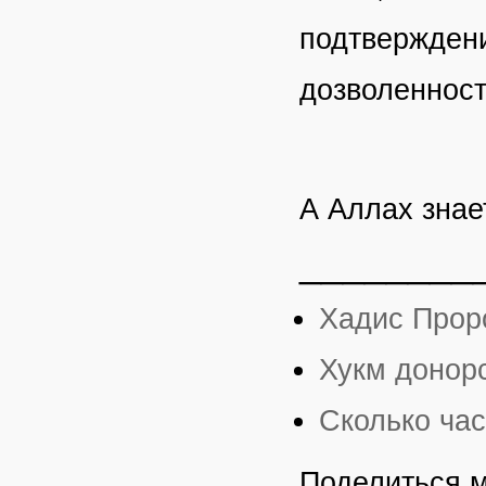
подтверждени
дозволенност
А Аллах знае
________
Хадис Проро
Хукм донорс
Сколько час
Поделиться 