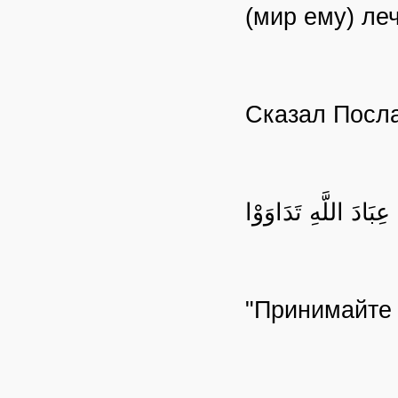
(мир ему) ле
Сказал Посла
عِبَادَ اللَّهِ تَدَاوَوْا
"Принимайте 