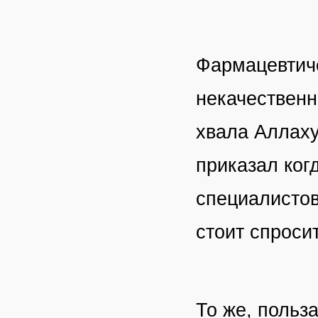
Фармацевтиче
некачественн
хвала Аллаху
приказал ког
специалистов
стоит спроси
То же, польз