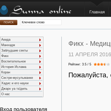
Главная
Акида
Фикх -
Медиц
Манхадж
Заблудшие секты
11 АПРЕЛЯ 201
Фикх
Воспитательное
Рейтинг:
3.5
/
5
История Ислама
Коран
Пожалуйста, 
Сестре-мусульманке
Хадис и его науки
Джарх уа та'диль
О нас
Вход пользователя