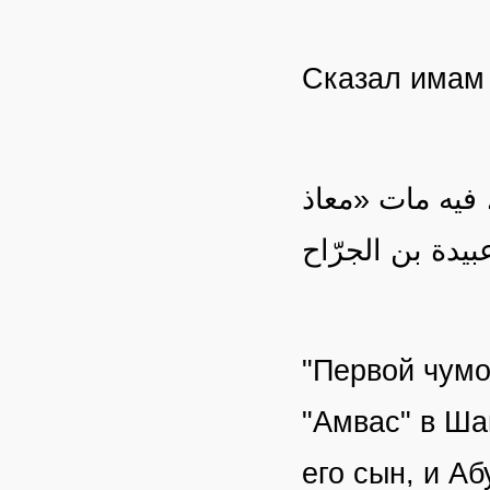
Сказал имам 
فيه مات «معاذ
"Первой чумо
"Амвас" в Ша
его сын, и А