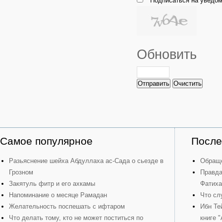
Подписаться на уведом
Обновить
Отправить
Очистить
Самое популярное
После
Разьяснение шейха Абдуллаха ас-Сада о сьезде в
Обраще
Грозном
Правда
Закятуль фитр и его ахкамы
Фатиха
Напоминание о месяце Рамадан
Что сл
Желательность поспешать с ифтаром
Ибн Те
Что делать тому, кто не может поститься по
книге 